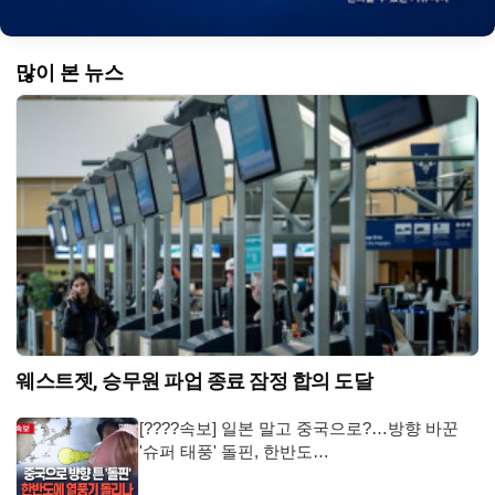
많이 본 뉴스
웨스트젯, 승무원 파업 종료 잠정 합의 도달
[????속보] 일본 말고 중국으로?…방향 바꾼
'슈퍼 태풍' 돌핀, 한반도…