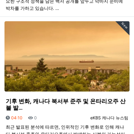
요한 구조적 정책을 담은 백서 공개를 앞두고 막바지 준비에
박차를 가하고 있습니다. …
New
기후 변화, 캐나다 북서부 준주 및 온타리오주 산
불 발…
등록일
조회
등록자
04:10
0
eKBS 캐나다 뉴스팀
최근 발표된 분석에 따르면, 인위적인 기후 변화로 인해 캐나