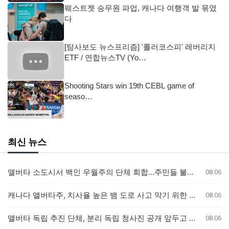
웨스트젯 승무원 파업, 캐나다 여행객 발 묶였
다
[탐사보도 뉴스프리즘] '롤러코스피' 레버리지
ETF / 연합뉴스TV (Yo…
Shooting Stars win 19th CEBL game of
seaso…
최신 뉴스
앨버타 소도시서 백인 우월주의 단체 회합…주민들 불안감 고조
08.06
캐나다 앨버타주, 치사율 높은 뱀 도로 사고 막기 위한 안전 대책 마련
08.06
앨버타 독립 추진 단체, 분리 독립 청사진 공개 앞두고 전문가 검토 착수
08.06