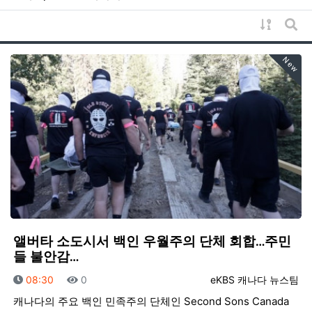
게시물 
게시
New
앨버타 소도시서 백인 우월주의 단체 회합…주민
들 불안감…
등록일
조회
등록자
08:30
0
eKBS 캐나다 뉴스팀
캐나다의 주요 백인 민족주의 단체인 Second Sons Canada