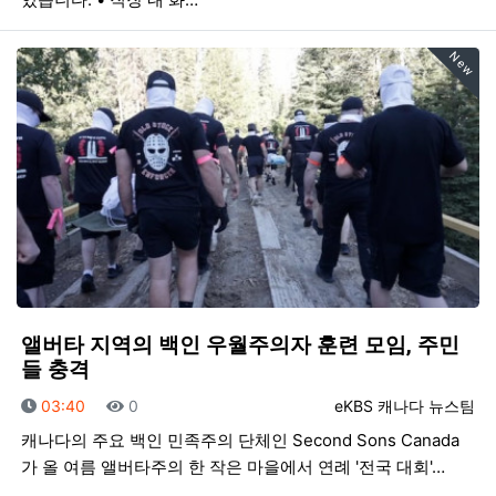
New
앨버타 지역의 백인 우월주의자 훈련 모임, 주민
들 충격
등록일
조회
등록자
03:40
0
eKBS 캐나다 뉴스팀
캐나다의 주요 백인 민족주의 단체인 Second Sons Canada
가 올 여름 앨버타주의 한 작은 마을에서 연례 '전국 대회'…