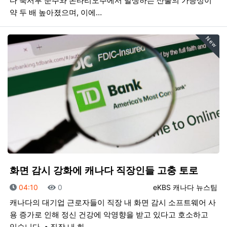
다 북서부 준주와 온타리오주에서 발생하는 산불의 가능성이
약 두 배 높아졌으며, 이에…
New
화면 감시 강화에 캐나다 직장인들 고충 토로
등록일
조회
등록자
04:10
0
eKBS 캐나다 뉴스팀
캐나다의 대기업 근로자들이 직장 내 화면 감시 소프트웨어 사
용 증가로 인해 정신 건강에 악영향을 받고 있다고 호소하고
있습니다. • 직장 내 화…