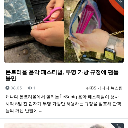
몬트리올 음악 페스티벌, 투명 가방 규정에 팬들
불만
등록일
조회
등록자
08.05
1
eKBS 캐나다 뉴스팀
캐나다 몬트리올에서 열리는 ÎleSoniq 음악 페스티벌이 행사
시작 5일 전 갑자기 투명 가방만 허용하는 규정을 발표해 관객
들의 거센 반발에 …
New