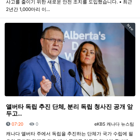
사고를 줄이기 위한 새로운 안전 조치를 도입했습니다. • 최근
2년간 1,000마리 이…
New
앨버타 독립 추진 단체, 분리 독립 청사진 공개 앞
두고…
등록일
조회
등록자
07:20
0
eKBS 캐나다 뉴스팀
캐나다 앨버타 주에서 독립을 추진하는 단체가 국가 수립에 필