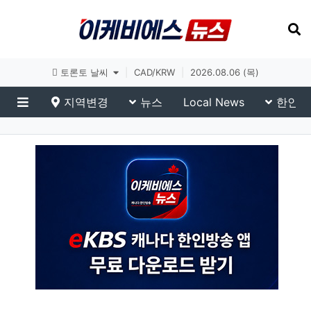
토론토 날씨
|
CAD/KRW
|
2026.08.06 (목)
지역변경
뉴스
Local News
한인생
메뉴
eKBS News