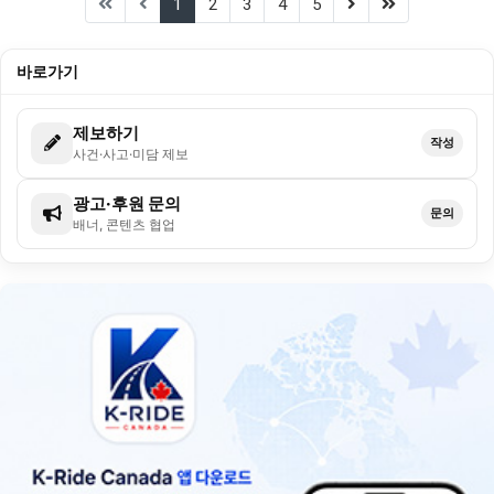
(current)
(next)
(last)
1
2
3
4
5
바로가기
제보하기
작성
사건·사고·미담 제보
광고·후원 문의
문의
배너, 콘텐츠 협업