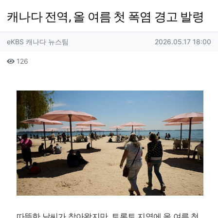
캐나다 전역, 올 여름 첫 폭염 경고 발령
작성자 정보
작성
작성일
eKBS 캐나다 뉴스팀
2026.05.17 18:00
컨텐츠 정보
조회
126
본문
따뜻한 날씨가 찾아왔지만, 토론토 지역에 올 여름 첫