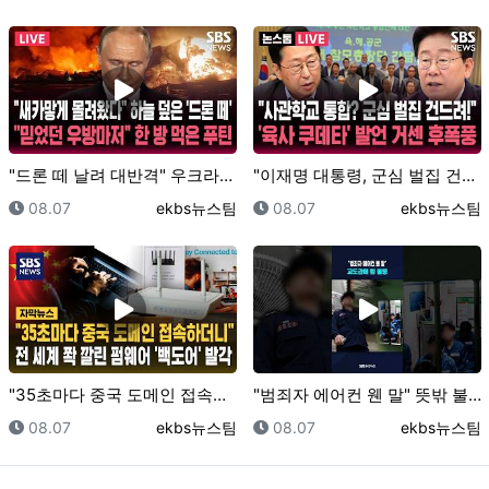
"드론 떼 날려 대반격" 우크라이나, 러시아 최대 정유…
"이재명 대통령, 군심 벌집 건드렸다" '육사 쿠데타'…
등록일
등록자
등록일
등록자
08.07
ekbs뉴스팀
08.07
ekbs뉴스팀
"35초마다 중국 도메인 접속하더니"..전 세계 쫙 깔…
"범죄자 에어컨 웬 말" 뜻밖 불똥 / SBS / #s…
등록일
등록자
등록일
등록자
08.07
ekbs뉴스팀
08.07
ekbs뉴스팀