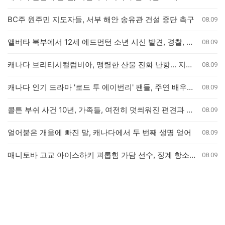
BC주 원주민 지도자들, 서부 해안 송유관 건설 중단 촉구
08.09
앨버타 북부에서 12세 에드먼턴 소년 시신 발견, 경찰, 살인 사건 수사 개시
08.09
캐나다 브리티시컬럼비아, 맹렬한 산불 진화 난항… 지상 병력 투입 불가
08.09
캐나다 인기 드라마 '로드 투 에이번리' 팬들, 주연 배우들과 특별한 만남 가져
08.09
콜튼 부쉬 사건 10년, 가족들, 여전히 덧씌워진 편견과 왜곡된 진실 호소
08.09
얼어붙은 개울에 빠진 말, 캐나다에서 두 번째 생명 얻어
08.09
매니토바 고교 아이스하키 괴롭힘 가담 선수, 징계 항소 기각
08.09