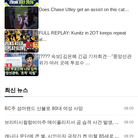
Does Chase Utley get an assist on this cat…
FULL REPLAY: Kunitz in 2OT keeps repeat
al…
[???? 속보] 김은혜 긴급 기자회견···"중앙선관
위가 여러 곳에 투표수 …
최신 뉴스
BC주 섬머랜드 산불로 80대 여성 사망
08.09
브리티시컬럼비아주 메이플리지서 곰 습격 사건 발생, 3세 여아 병원 이송
08.09
캐나다 문단에 큰 별, 시인이자 극작가 켄 미첼 85세로 별세
08.09