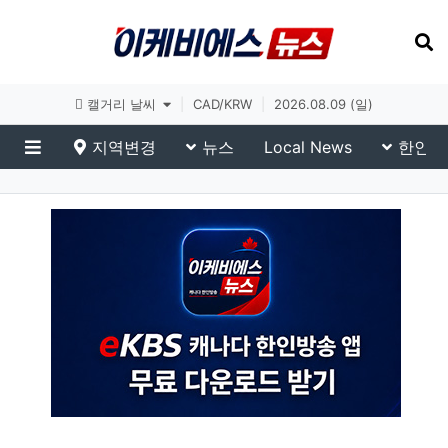
토론토 날씨
|
CAD/KRW
|
2026.08.09 (일)
지역변경
뉴스
Local News
한인생
메뉴
SBS News