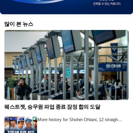
많이 본 뉴스
웨스트젯, 승무원 파업 종료 잠정 합의 도달
More history for Shohei Ohtani, 12 straigh…