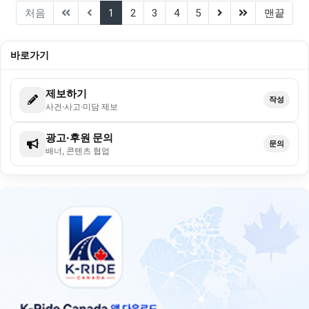
(current)
(next)
(last)
처음
1
2
3
4
5
맨끝
바로가기
제보하기
작성
사건·사고·미담 제보
광고·후원 문의
문의
배너, 콘텐츠 협업