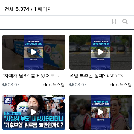
전체
5,374
/ 1 페이지
게시물 
게시
"자제해 달라" 붙어 있어도.. #shorts
폭염 부추긴 정체? #shorts
등록일
등록자
등록일
등록자
08.07
ekbs뉴스팀
08.07
ekbs뉴스팀