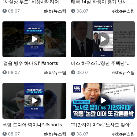
"사실상 부도" 비상사태라더니 ..'기후보험' 위로금 …
태국 14살 학생이 총기 난사..20여 명 사상 #sh…
등록일
등록자
등록일
등록자
08.07
ekbs뉴스팀
08.07
ekbs뉴스팀
'얼음 빙수 하나요!' #shorts
버스 하우스?..'청년 주택난' 대책이라며 #short…
등록일
등록자
등록일
등록자
08.07
ekbs뉴스팀
08.07
ekbs뉴스팀
폭염 드디어 꺾이나? #shorts
"기만하지 마"vs"노사모 맞아"..'적통' 논란 이어…
등록일
등록자
등록일
등록자
08.07
ekbs뉴스팀
08.07
ekbs뉴스팀