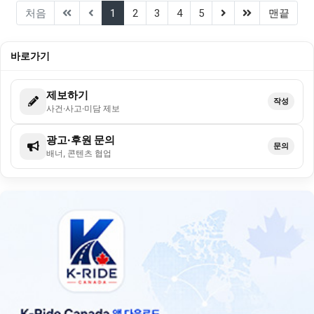
(current)
(next)
(last)
처음
1
2
3
4
5
맨끝
바로가기
제보하기
작성
사건·사고·미담 제보
광고·후원 문의
문의
배너, 콘텐츠 협업