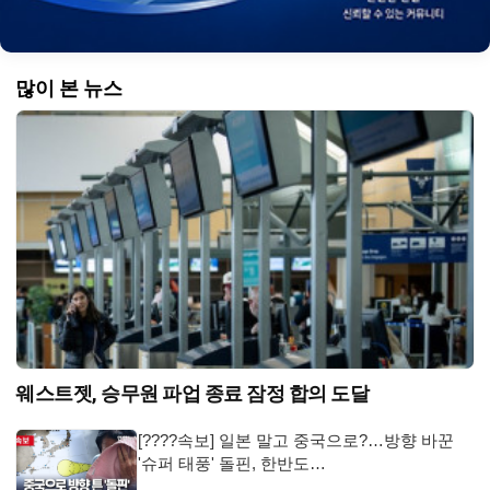
많이 본 뉴스
웨스트젯, 승무원 파업 종료 잠정 합의 도달
[????속보] 일본 말고 중국으로?…방향 바꾼
'슈퍼 태풍' 돌핀, 한반도…