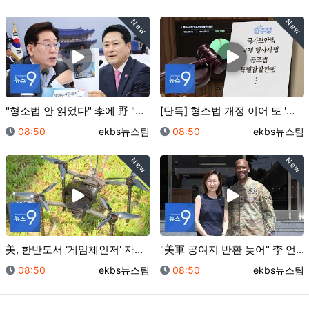
New
New
"형소법 안 읽었다" 李에 野 "정신세계 궁금" 직격……
[단독] 형소법 개정 이어 또 '졸속 입법'…與, 국가…
등록일
등록자
등록일
등록자
08:50
ekbs뉴스팀
08:50
ekbs뉴스팀
New
New
美, 한반도서 '게임체인저' 자폭드론 첫 실사격…한미훈…
"美軍 공여지 반환 늦어" 李 언급 이튿날…美 대사, …
등록일
등록자
등록일
등록자
08:50
ekbs뉴스팀
08:50
ekbs뉴스팀