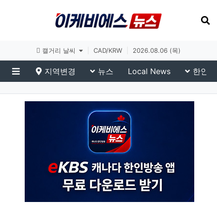
토론토 날씨
|
CAD/KRW
|
2026.08.06 (목)
지역변경
뉴스
Local News
한인생
메뉴
TV Chosun News