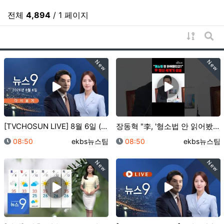
전체
4,894
/ 1 페이지
게시물 
게시
New
New
[TVCHOSUN LIVE] 8월 6일 (목) #뉴스9…
장동혁 "李, '형소법 안 읽어봤다' 망언…대통령 맞나…
등록일
등록자
등록일
등록자
08:50
ekbs뉴스팀
08:50
ekbs뉴스팀
New
New