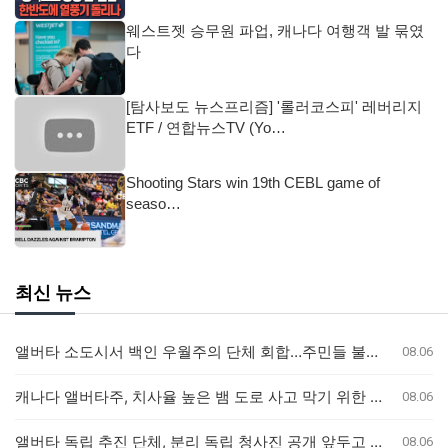
웨스트젯 승무원 파업, 캐나다 여행객 발 묶였
다
[탐사보도 뉴스프리즘] '롤러코스피' 레버리지
ETF / 연합뉴스TV (Yo…
Shooting Stars win 19th CEBL game of
seaso…
최신 뉴스
앨버타 소도시서 백인 우월주의 단체 회합…주민들 불안감 고조
08.06
캐나다 앨버타주, 치사율 높은 뱀 도로 사고 막기 위한 안전 대책 마련
08.06
앨버타 독립 추진 단체, 분리 독립 청사진 공개 앞두고 전문가 검토 착수
08.06