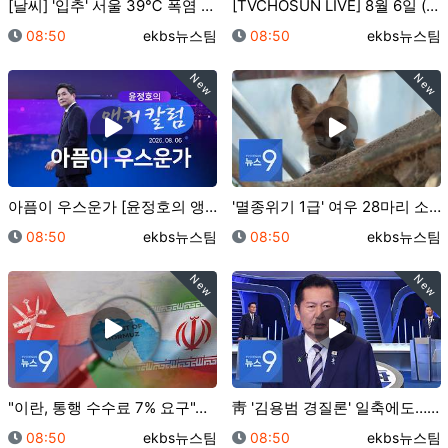
[날씨] '입추' 서울 39℃ 폭염 절정…주말 동해안 …
[TVCHOSUN LIVE] 8월 6일 (목) #뉴스9…
등록일
등록자
등록일
등록자
08:50
ekbs뉴스팀
08:50
ekbs뉴스팀
New
New
아픔이 우스운가 [윤정호의 앵커칼럼][뉴스9]
'멸종위기 1급' 여우 28마리 소백산 방사…GPS로 …
등록일
등록자
등록일
등록자
08:50
ekbs뉴스팀
08:50
ekbs뉴스팀
New
New
"이란, 통행 수수료 7% 요구"…美, 해협 통제권 양…
靑 '김용범 경질론' 일축에도…정청래 "많은 사람 피눈…
등록일
등록자
등록일
등록자
08:50
ekbs뉴스팀
08:50
ekbs뉴스팀