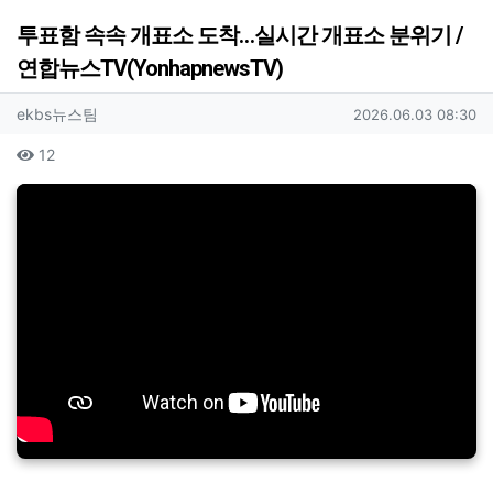
투표함 속속 개표소 도착…실시간 개표소 분위기 /
연합뉴스TV(YonhapnewsTV)
작성자 정보
작성
작성일
ekbs뉴스팀
2026.06.03 08:30
컨텐츠 정보
조회
12
본문