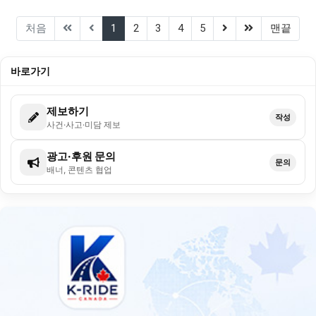
(current)
(next)
(last)
처음
1
2
3
4
5
맨끝
바로가기
제보하기
작성
사건·사고·미담 제보
광고·후원 문의
문의
배너, 콘텐츠 협업