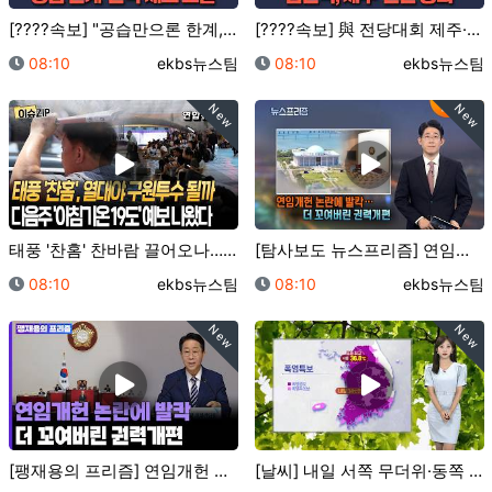
[????속보] "공습만으론 한계, 탄약 재고도 줄어"…
[????속보] 與 전당대회 제주·인천 합산 결과 김…
등록일
등록자
등록일
등록자
08:10
ekbs뉴스팀
08:10
ekbs뉴스팀
New
New
태풍 '찬홈' 찬바람 끌어오나…유럽중기예보센터 "다음 …
[탐사보도 뉴스프리즘] 연임개헌 논란에 발칵..더 꼬여…
등록일
등록자
등록일
등록자
08:10
ekbs뉴스팀
08:10
ekbs뉴스팀
New
New
[팽재용의 프리즘] 연임개헌 논란에 발칵..더 꼬여버린…
[날씨] 내일 서쪽 무더위·동쪽 호우…내륙 소나기 / …