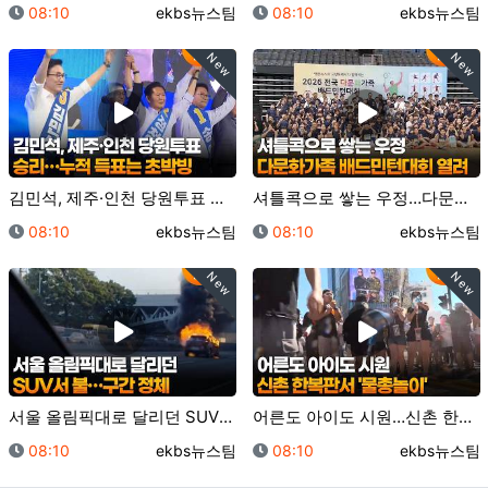
등록일
등록자
등록일
등록자
08:10
ekbs뉴스팀
08:10
ekbs뉴스팀
New
New
김민석, 제주·인천 당원투표 승리…누적 득표는 초박빙 …
셔틀콕으로 쌓는 우정…다문화가족 배드민턴대회 열려 / …
등록일
등록자
등록일
등록자
08:10
ekbs뉴스팀
08:10
ekbs뉴스팀
New
New
서울 올림픽대로 달리던 SUV서 불…구간 정체 / 연합…
어른도 아이도 시원…신촌 한복판서 '물총놀이' / 연합…
등록일
등록자
등록일
등록자
08:10
ekbs뉴스팀
08:10
ekbs뉴스팀