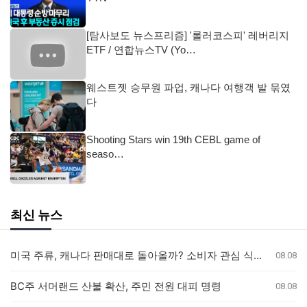
[탐사보도 뉴스프리즘] '롤러코스피' 레버리지
ETF / 연합뉴스TV (Yo…
웨스트젯 승무원 파업, 캐나다 여행객 발 묶였
다
Shooting Stars win 19th CEBL game of
seaso…
최신 뉴스
미국 주류, 캐나다 판매대로 돌아올까? 소비자 관심 식었나
08.08
BC주 서머랜드 산불 확산, 주민 전원 대피 명령
08.08