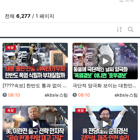
목록
전체
6,277
/ 1 페이지
게시물 
게시
New
New
[????속보] 한반도 통과 없이 도망간(?) 태풍 '…
극단적 양극화 보이는 대한민국 날씨…펄펄 끓는 서울 v…
등록일
등록자
등록일
등록자
08:10
ekbs뉴스팀
08:10
ekbs뉴스팀
New
New