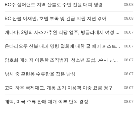
BC주 섬머랜드 지역 산불로 주민 전원 대피 명령
08.08
BC 산불 이재민, 호텔 부족 및 긴급 지원 지연 겪어
08.08
캐나다, 2명의 사스카추완 식당 업주, 방글라데시 여성 인신매매 유죄 판결
08.07
온타리오주 산불 대피 명령 철회에 대한 굴 베이 퍼스트 네이션의 강력 반발
08.07
암호화 메신저 이용한 조직범죄, 청소년 포섭…수사 난항 예고
08.07
낚시 중 훈련용 수류탄을 잡은 남성
08.07
고디 하우 국제대교, 개통 초기 이용객 이중 요금 청구 의혹 제기
08.07
퀘벡, 미국 주류 판매 재개 여부 단독 결정
08.07