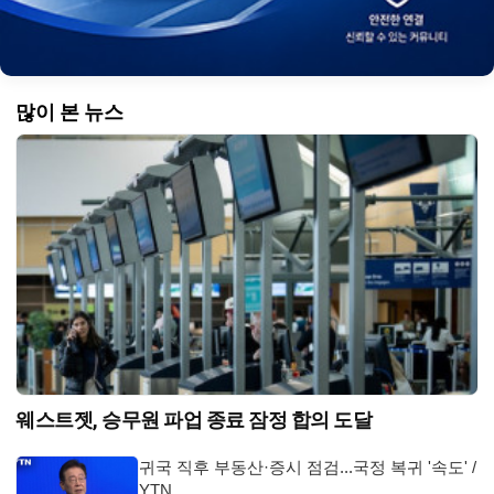
많이 본 뉴스
웨스트젯, 승무원 파업 종료 잠정 합의 도달
귀국 직후 부동산·증시 점검...국정 복귀 '속도' /
YTN