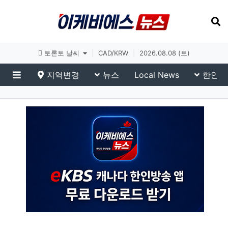
토론토 날씨
|
CAD/KRW
|
2026.08.08 (토)
지역변경
뉴스
Local News
한인생
메뉴
Yonhap News