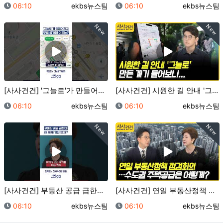
등록일
등록자
등록일
등록자
06:10
ekbs뉴스팀
06:10
ekbs뉴스팀
New
New
[사사건건] '그늘로'가 만들어지고 무료 공개된 이유는…
[사사건건] 시원한 길 안내 '그늘로' 만든 계기 들어…
등록일
등록자
등록일
등록자
06:10
ekbs뉴스팀
06:10
ekbs뉴스팀
New
New
[사사건건] 부동산 공급 급한데 왜 세제개편 먼저? (…
[사사건건] 연일 부동산정책 점검회의…수도권 주택공급은…
등록일
등록자
등록일
등록자
06:10
ekbs뉴스팀
06:10
ekbs뉴스팀