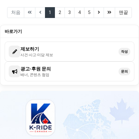
(current)
(next)
(last)
처음
1
2
3
4
5
맨끝
바로가기
제보하기
작성
사건·사고·미담 제보
광고·후원 문의
문의
배너, 콘텐츠 협업