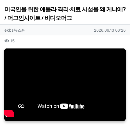
미국인을 위한 에볼라 격리·치료 시설을 왜 케냐에?
/ 머그인사이트 / 비디오머그
작성자 정보
작성
작성일
ekbs뉴스팀
2026.06.13 06:20
컨텐츠 정보
조회
15
본문