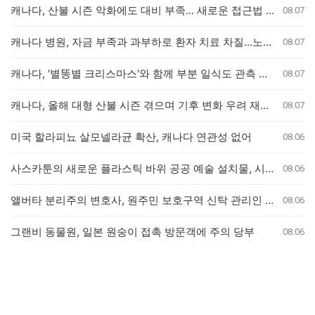
캐나다, 산불 시즌 악화에도 대비 부족... 새로운 접근법 필요
08.07
캐나다 병원, 자금 부족과 과부하로 환자 치료 차질…노조 "대책 마련 시급"
08.07
캐나다, '별똥별 크리스마스'와 함께 부분 일식도 관측 가능
08.07
캐나다, 올해 대형 산불 시즌 겪으며 기후 변화 우려 재점화
08.07
미국 할라피뇨 살모넬라균 확산, 캐나다 연관성 없어
08.06
사스카툰의 새로운 플라스틱 바위 공공 예술 설치물, 시민들의 반응 엇갈려
08.06
앨버타 분리주의 변호사, 원주민 보호구역 신탁 관리인 직위 박탈 명령에 불복 항소
08.06
그랜비 동물원, 일본 원숭이 접촉 방문객에 주의 당부
08.06