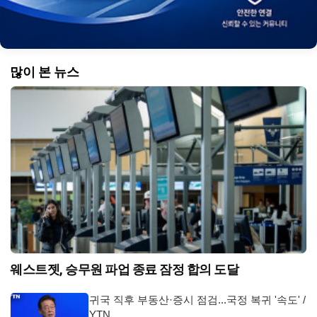
많이 본 뉴스
웨스트젯, 승무원 파업 종료 잠정 합의 도달
귀국 직후 부동산·증시 점검...국정 복귀 '속도' /
YTN