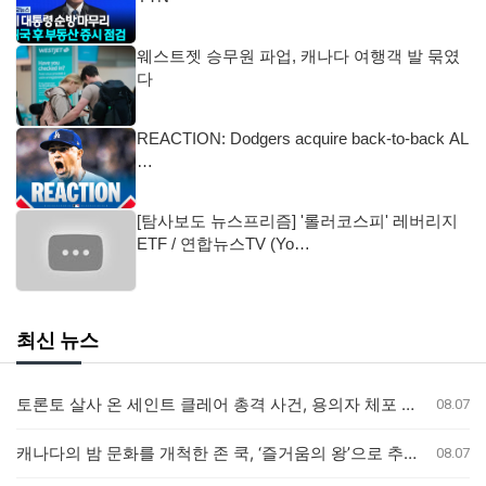
웨스트젯 승무원 파업, 캐나다 여행객 발 묶였
다
REACTION: Dodgers acquire back-to-back AL
…
[탐사보도 뉴스프리즘] '롤러코스피' 레버리지
ETF / 연합뉴스TV (Yo…
최신 뉴스
토론토 살사 온 세인트 클레어 총격 사건, 용의자 체포 발표 예정
08.07
캐나다의 밤 문화를 개척한 존 쿡, ‘즐거움의 왕’으로 추모받다
08.07