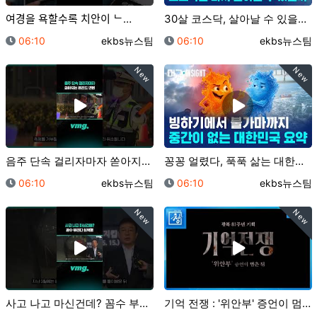
여경을 욕할수록 치안이 ᄂ…
30살 코스닥, 살아날 수 있을까?/ 머그 딥 인사이트…
등록일
등록자
등록일
등록자
06:10
ekbs뉴스팀
06:10
ekbs뉴스팀
New
New
음주 단속 걸리자마자 쏟아지는 레전드 변명 / 비디오머…
꽁꽁 얼렸다, 푹푹 삶는 대한민국 2계절 근황 / 머그…
등록일
등록자
등록일
등록자
06:10
ekbs뉴스팀
06:10
ekbs뉴스팀
New
New
사고 나고 마신건데? 꼼수 부리다 징역행 / 비디오머그…
기억 전쟁 : '위안부' 증언이 멈춘 뒤 [예고] | …