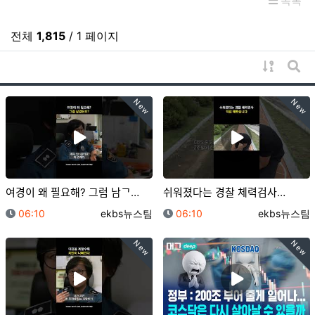
목록
전체
1,815
/ 1 페이지
게시물 
게시
New
New
여경이 왜 필요해? 그럼 남ᄀ…
쉬워졌다는 경찰 체력검사…
등록일
등록자
등록일
등록자
06:10
ekbs뉴스팀
06:10
ekbs뉴스팀
New
New