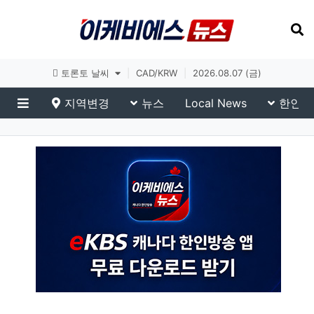
토론토 날씨
|
CAD/KRW
|
2026.08.07 (금)
지역변경
뉴스
Local News
한인생
메뉴
이슈 브리핑