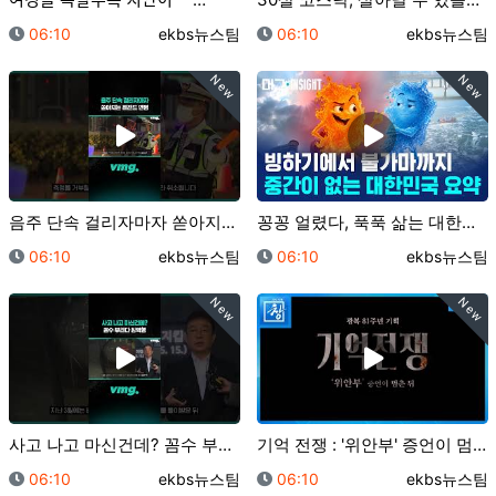
등록일
등록자
등록일
등록자
06:10
ekbs뉴스팀
06:10
ekbs뉴스팀
New
New
음주 단속 걸리자마자 쏟아지는 레전드 변명 / 비디오머…
꽁꽁 얼렸다, 푹푹 삶는 대한민국 2계절 근황 / 머그…
등록일
등록자
등록일
등록자
06:10
ekbs뉴스팀
06:10
ekbs뉴스팀
New
New
사고 나고 마신건데? 꼼수 부리다 징역행 / 비디오머그…
기억 전쟁 : '위안부' 증언이 멈춘 뒤 [예고] | …
등록일
등록자
등록일
등록자
06:10
ekbs뉴스팀
06:10
ekbs뉴스팀