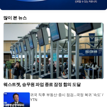
많이 본 뉴스
웨스트젯, 승무원 파업 종료 잠정 합의 도달
귀국 직후 부동산·증시 점검...국정 복귀 '속도' /
YTN