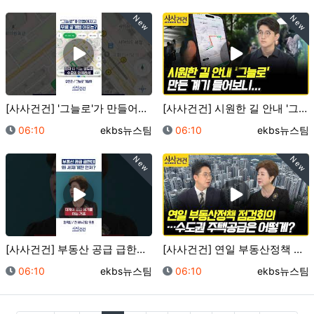
New
New
[사사건건] '그늘로'가 만들어지고 무료 공개된 이유는…
[사사건건] 시원한 길 안내 '그늘로' 만든 계기 들어…
등록일
등록자
등록일
등록자
06:10
ekbs뉴스팀
06:10
ekbs뉴스팀
New
New
[사사건건] 부동산 공급 급한데 왜 세제개편 먼저? (…
[사사건건] 연일 부동산정책 점검회의…수도권 주택공급은…
등록일
등록자
등록일
등록자
06:10
ekbs뉴스팀
06:10
ekbs뉴스팀