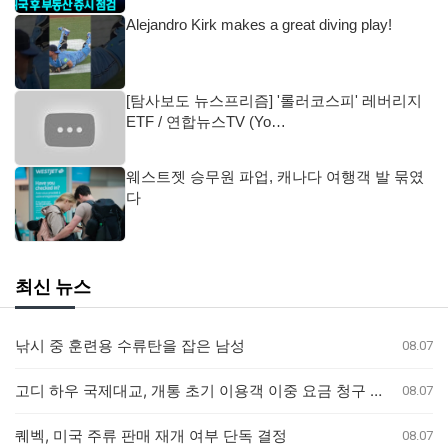
Alejandro Kirk makes a great diving play!
[탐사보도 뉴스프리즘] '롤러코스피' 레버리지
ETF / 연합뉴스TV (Yo…
웨스트젯 승무원 파업, 캐나다 여행객 발 묶였
다
최신 뉴스
낚시 중 훈련용 수류탄을 잡은 남성
08.07
고디 하우 국제대교, 개통 초기 이용객 이중 요금 청구 의혹 제기
08.07
퀘벡, 미국 주류 판매 재개 여부 단독 결정
08.07