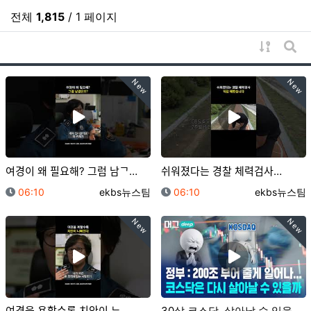
전체
1,815
/ 1 페이지
게시물 
게시
New
New
여경이 왜 필요해? 그럼 남ᄀ…
쉬워졌다는 경찰 체력검사…
등록일
등록자
등록일
등록자
06:10
ekbs뉴스팀
06:10
ekbs뉴스팀
New
New
여경을 욕할수록 치안이 ᄂ…
30살 코스닥, 살아날 수 있을까?/ 머그 딥 인사이트…