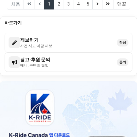
(current)
(next)
(last)
처음
1
2
3
4
5
맨끝
바로가기
제보하기
작성
사건·사고·미담 제보
광고·후원 문의
문의
배너, 콘텐츠 협업