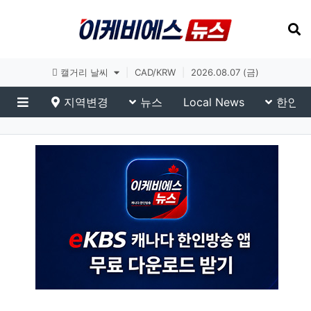
토론토 날씨
|
CAD/KRW
|
2026.08.07 (금)
지역변경
뉴스
Local News
한인생
메뉴
이슈 브리핑