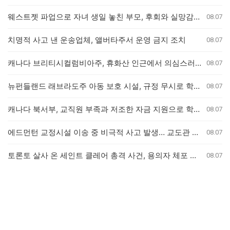
웨스트젯 파업으로 자녀 생일 놓친 부모, 후회와 실망감 호소
08.07
치명적 사고 낸 운송업체, 앨버타주서 운영 금지 조치
08.07
캐나다 브리티시컬럼비아주, 휴화산 인근에서 의심스러운 산불 잇따라 발생
08.07
뉴펀들랜드 래브라도주 아동 보호 시설, 규정 무시로 학대 사건 은폐 의혹
08.07
캐나다 북서부, 교직원 부족과 저조한 자금 지원으로 학교 결석률 심화 우려
08.07
에드먼턴 교정시설 이송 중 비극적 사고 발생… 교도관 2명 및 수감자 1명 사망
08.07
토론토 살사 온 세인트 클레어 총격 사건, 용의자 체포 발표 예정
08.07