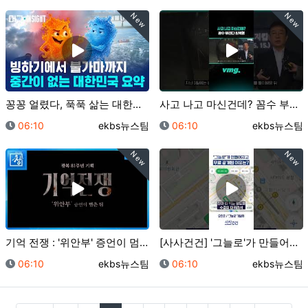
New
New
꽁꽁 얼렸다, 푹푹 삶는 대한민국 2계절 근황 / 머그…
사고 나고 마신건데? 꼼수 부리다 징역행 / 비디오머그…
등록일
등록자
등록일
등록자
06:10
ekbs뉴스팀
06:10
ekbs뉴스팀
New
New
기억 전쟁 : '위안부' 증언이 멈춘 뒤 [예고] | …
[사사건건] '그늘로'가 만들어지고 무료 공개된 이유는…
등록일
등록자
등록일
등록자
06:10
ekbs뉴스팀
06:10
ekbs뉴스팀