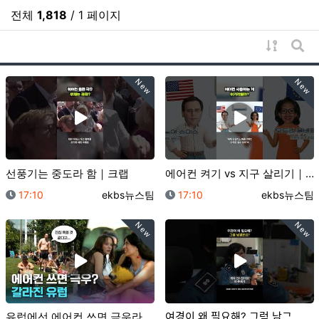
전체
1,818
/ 1 페이지
게시물 
게시
New
New
선풍기는 중도라 함｜크랩
에어컨 켜기 vs 지구 살리기｜크랩
등록일
등록자
등록일
등록자
17:10
ekbs뉴스팀
17:10
ekbs뉴스팀
New
New
유럽에선 에어컨 쓰면 극우라고요??｜크랩
여경이 왜 필요해? 그럼 남ᄀ…