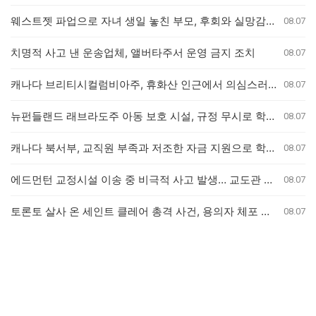
웨스트젯 파업으로 자녀 생일 놓친 부모, 후회와 실망감 호소
08.07
치명적 사고 낸 운송업체, 앨버타주서 운영 금지 조치
08.07
캐나다 브리티시컬럼비아주, 휴화산 인근에서 의심스러운 산불 잇따라 발생
08.07
뉴펀들랜드 래브라도주 아동 보호 시설, 규정 무시로 학대 사건 은폐 의혹
08.07
캐나다 북서부, 교직원 부족과 저조한 자금 지원으로 학교 결석률 심화 우려
08.07
에드먼턴 교정시설 이송 중 비극적 사고 발생… 교도관 2명 및 수감자 1명 사망
08.07
토론토 살사 온 세인트 클레어 총격 사건, 용의자 체포 발표 예정
08.07