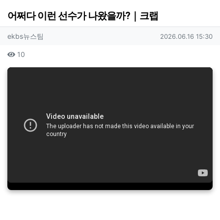
어쩌다 이런 선수가 나왔을까?｜크랩
작성자 정보
작성
작성일
ekbs뉴스팀
2026.06.16 15:30
컨텐츠 정보
조회
10
본문