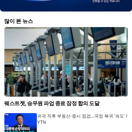
많이 본 뉴스
웨스트젯, 승무원 파업 종료 잠정 합의 도달
귀국 직후 부동산·증시 점검...국정 복귀 '속도' /
YTN