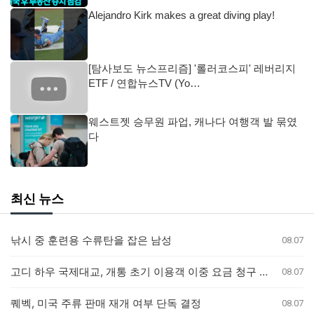
Alejandro Kirk makes a great diving play!
[탐사보도 뉴스프리즘] '롤러코스피' 레버리지
ETF / 연합뉴스TV (Yo…
웨스트젯 승무원 파업, 캐나다 여행객 발 묶였
다
최신 뉴스
낚시 중 훈련용 수류탄을 잡은 남성
08.07
고디 하우 국제대교, 개통 초기 이용객 이중 요금 청구 의혹 제기
08.07
퀘벡, 미국 주류 판매 재개 여부 단독 결정
08.07