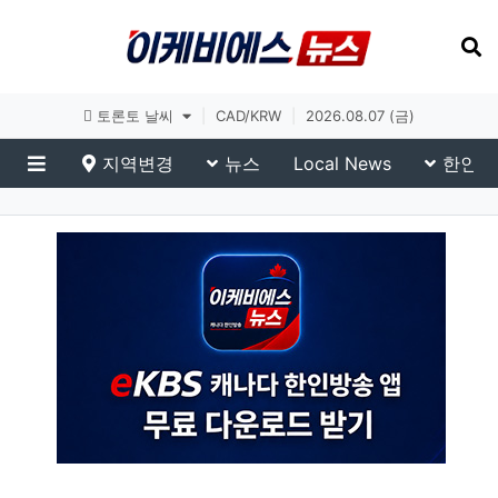
토론토 날씨
|
CAD/KRW
|
2026.08.07 (금)
지역변경
뉴스
Local News
한인생
메뉴
이슈 브리핑