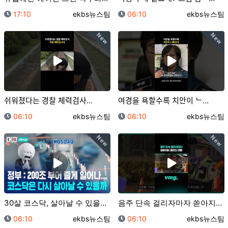
등록일
등록자
등록일
등록자
17:10
ekbs뉴스팀
06:10
ekbs뉴스팀
New
New
쉬워졌다는 경찰 체력검사…
여경을 욕할수록 치안이 ᄂ…
등록일
등록자
등록일
등록자
06:10
ekbs뉴스팀
06:10
ekbs뉴스팀
New
New
30살 코스닥, 살아날 수 있을까?/ 머그 딥 인사이트…
음주 단속 걸리자마자 쏟아지는 레전드 변명 / 비디오머…
등록일
등록자
등록일
등록자
06:10
ekbs뉴스팀
06:10
ekbs뉴스팀