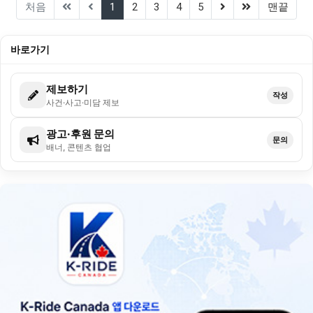
(current)
(next)
(last)
처음
1
2
3
4
5
맨끝
바로가기
제보하기
작성
사건·사고·미담 제보
광고·후원 문의
문의
배너, 콘텐츠 협업