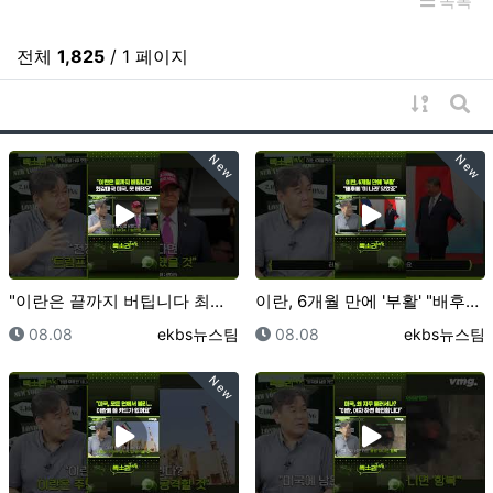
목록
전체
1,825
/ 1 페이지
게시물 
게시
New
New
"이란은 끝까지 버팁니다 최강대국 미국, 못 버텨요" …
이란, 6개월 만에 '부활' "배후에 '이 나라' 있었…
등록일
등록자
등록일
등록자
08.08
ekbs뉴스팀
08.08
ekbs뉴스팀
New