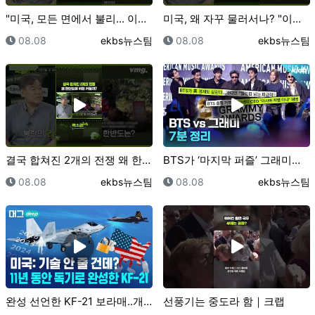
"미국, 모든 면에서 불리... 이란에 쓸 카드가 없어…
미국, 왜 자꾸 물러서나? "이란, 여차 하면 확전합니…
등록일
등록자
등록일
등록자
08.08
ekbs뉴스팀
08.08
ekbs뉴스팀
결국 합쳐진 2개의 전쟁 왜 한반도에 위협 커질까? /…
BTS가 ‘마지막 퍼즐’ 그래미를 보이콧한 진짜 이유｜…
등록일
등록자
등록일
등록자
08.08
ekbs뉴스팀
08.08
ekbs뉴스팀
완성 선언한 KF-21 보라매..개발사 완벽 총정리/ …
선풍기는 중도라 함｜크랩