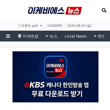
토론토 날씨
|
CAD/KRW
|
2026.08.09 (일)
지역변경
뉴스
Local News
한인생
메뉴
이슈 브리핑