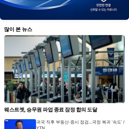
많이 본 뉴스
웨스트젯, 승무원 파업 종료 잠정 합의 도달
귀국 직후 부동산·증시 점검...국정 복귀 '속도' /
YTN