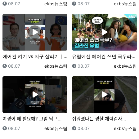
등록일
등록자
등록일
등록자
08.07
ekbs뉴스팀
08.07
ekbs뉴스팀
에어컨 켜기 vs 지구 살리기｜크랩
유럽에선 에어컨 쓰면 극우라고요??｜크랩
등록일
등록자
등록일
등록자
08.07
ekbs뉴스팀
08.07
ekbs뉴스팀
여경이 왜 필요해? 그럼 남ᄀ…
쉬워졌다는 경찰 체력검사…
등록일
등록자
등록일
등록자
08.07
ekbs뉴스팀
08.07
ekbs뉴스팀