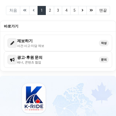
(current)
(next)
(last)
처음
1
2
3
4
5
맨끝
바로가기
제보하기
작성
사건·사고·미담 제보
광고·후원 문의
문의
배너, 콘텐츠 협업