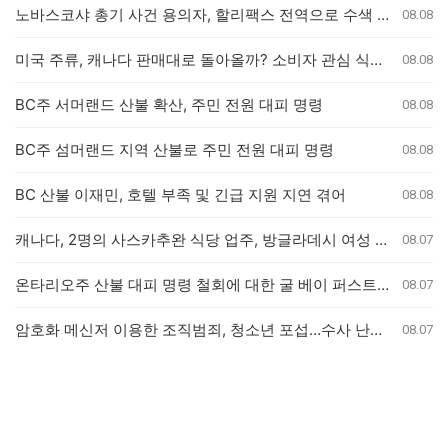
노바스코샤 총기 사건 용의자, 할리팩스 전역으로 수색 확대
08.08
미국 주류, 캐나다 판매대로 돌아올까? 소비자 관심 식었나
08.08
BC주 서머랜드 산불 확산, 주민 전원 대피 명령
08.08
BC주 섬머랜드 지역 산불로 주민 전원 대피 명령
08.08
BC 산불 이재민, 호텔 부족 및 긴급 지원 지연 겪어
08.08
캐나다, 2명의 사스카추완 식당 업주, 방글라데시 여성 인신매매 유죄 판결
08.07
온타리오주 산불 대피 명령 철회에 대한 굴 베이 퍼스트 네이션의 강력 반발
08.07
암호화 메신저 이용한 조직범죄, 청소년 포섭…수사 난항 예고
08.07