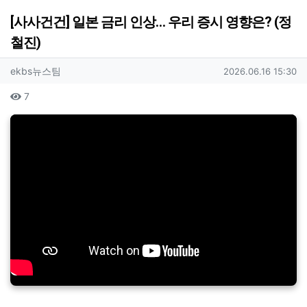
[사사건건] 일본 금리 인상… 우리 증시 영향은? (정
철진)
작성자 정보
작성
작성일
ekbs뉴스팀
2026.06.16 15:30
컨텐츠 정보
조회
7
본문