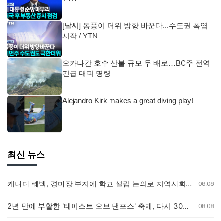
[날씨] 동풍이 더위 방향 바꾼다...수도권 폭염
시작 / YTN
오카나간 호수 산불 규모 두 배로…BC주 전역
긴급 대피 명령
Alejandro Kirk makes a great diving play!
최신 뉴스
캐나다 퀘벡, 경마장 부지에 학교 설립 논의로 지역사회 갈등
08.08
2년 만에 부활한 '테이스트 오브 댄포스' 축제, 다시 30년 이어가길
08.08