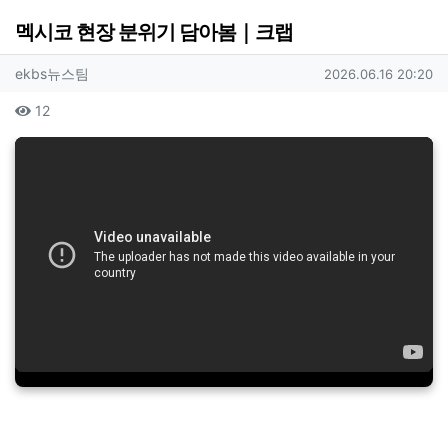
멕시코 현장 분위기 담아봄｜크랩
작성자 정보
작성
작성일
ekbs뉴스팀
2026.06.16 20:20
컨텐츠 정보
조회
12
본문