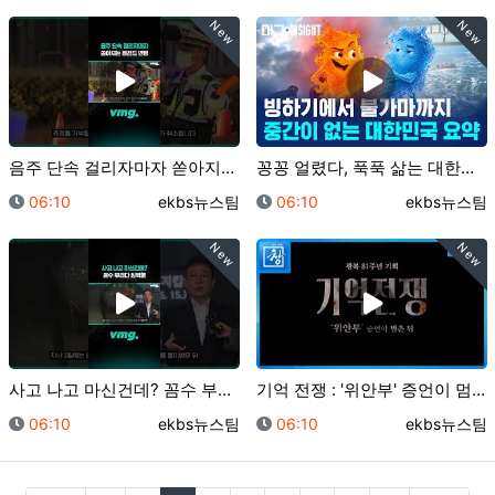
New
New
음주 단속 걸리자마자 쏟아지는 레전드 변명 / 비디오머…
꽁꽁 얼렸다, 푹푹 삶는 대한민국 2계절 근황 / 머그…
등록일
등록자
등록일
등록자
06:10
ekbs뉴스팀
06:10
ekbs뉴스팀
New
New
사고 나고 마신건데? 꼼수 부리다 징역행 / 비디오머그…
기억 전쟁 : '위안부' 증언이 멈춘 뒤 [예고] | …
등록일
등록자
등록일
등록자
06:10
ekbs뉴스팀
06:10
ekbs뉴스팀