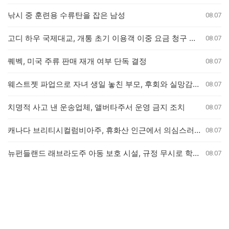
낚시 중 훈련용 수류탄을 잡은 남성
08.07
고디 하우 국제대교, 개통 초기 이용객 이중 요금 청구 의혹 제기
08.07
퀘벡, 미국 주류 판매 재개 여부 단독 결정
08.07
웨스트젯 파업으로 자녀 생일 놓친 부모, 후회와 실망감 호소
08.07
치명적 사고 낸 운송업체, 앨버타주서 운영 금지 조치
08.07
캐나다 브리티시컬럼비아주, 휴화산 인근에서 의심스러운 산불 잇따라 발생
08.07
뉴펀들랜드 래브라도주 아동 보호 시설, 규정 무시로 학대 사건 은폐 의혹
08.07