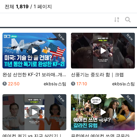
전체
1,819
/ 1 페이지
게시물 
게시
New
New
완성 선언한 KF-21 보라매..개발사 완벽 총정리/ …
선풍기는 중도라 함｜크랩
등록일
등록자
등록일
등록자
22:50
ekbs뉴스팀
17:10
ekbs뉴스팀
New
New
에어컨 켜기 vs 지구 살리기｜크랩
유럽에선 에어컨 쓰면 극우라고요??｜크랩