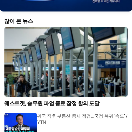
많이 본 뉴스
웨스트젯, 승무원 파업 종료 잠정 합의 도달
귀국 직후 부동산·증시 점검...국정 복귀 '속도' /
YTN