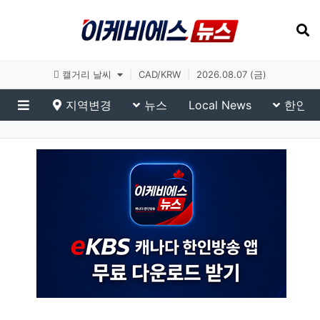
토론토 날씨
|
CAD/KRW
|
2026.08.07 (금)
지역변경
뉴스
Local News
한인생
메뉴
이슈 브리핑