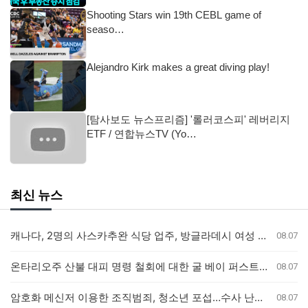
Shooting Stars win 19th CEBL game of
seaso…
Alejandro Kirk makes a great diving play!
[탐사보도 뉴스프리즘] '롤러코스피' 레버리지
ETF / 연합뉴스TV (Yo…
최신 뉴스
캐나다, 2명의 사스카추완 식당 업주, 방글라데시 여성 인신매매 유죄 판결
08.07
온타리오주 산불 대피 명령 철회에 대한 굴 베이 퍼스트 네이션의 강력 반발
08.07
암호화 메신저 이용한 조직범죄, 청소년 포섭…수사 난항 예고
08.07