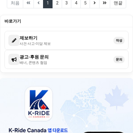
(current)
(next)
(last)
처음
1
2
3
4
5
맨끝
바로가기
제보하기
작성
사건·사고·미담 제보
광고·후원 문의
문의
배너, 콘텐츠 협업