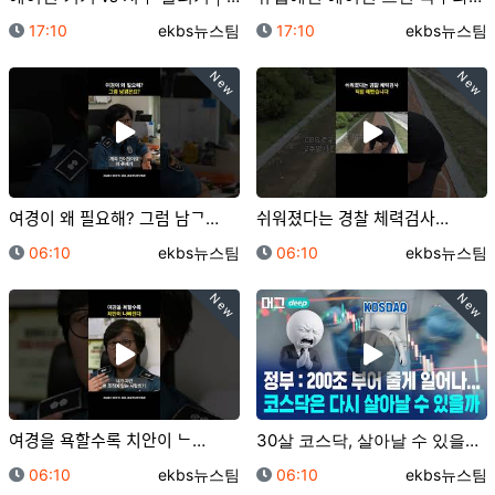
등록일
등록자
등록일
등록자
17:10
ekbs뉴스팀
17:10
ekbs뉴스팀
New
New
여경이 왜 필요해? 그럼 남ᄀ…
쉬워졌다는 경찰 체력검사…
등록일
등록자
등록일
등록자
06:10
ekbs뉴스팀
06:10
ekbs뉴스팀
New
New
여경을 욕할수록 치안이 ᄂ…
30살 코스닥, 살아날 수 있을까?/ 머그 딥 인사이트…
등록일
등록자
등록일
등록자
06:10
ekbs뉴스팀
06:10
ekbs뉴스팀