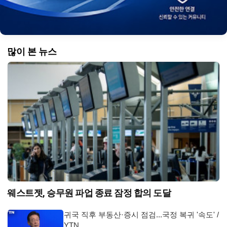
많이 본 뉴스
웨스트젯, 승무원 파업 종료 잠정 합의 도달
귀국 직후 부동산·증시 점검...국정 복귀 '속도' /
YTN