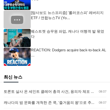
[탐사보도 뉴스프리즘] '롤러코스피' 레버리지
ETF / 연합뉴스TV (Yo…
웨스트젯 승무원 파업, 캐나다 여행객 발 묶였
다
REACTION: Dodgers acquire back-to-back AL
…
최신 뉴스
토론토 살사 온 세인트 클레어 총격 사건, 용의자 체포 발표 예정
08.07
캐나다의 밤 문화를 개척한 존 쿡, ‘즐거움의 왕’으로 추모받다
08.07