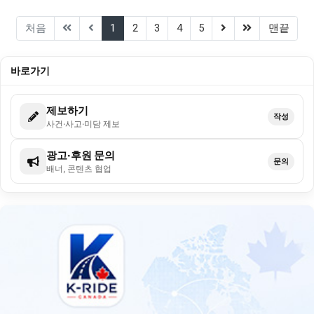
(current)
(next)
(last)
처음
1
2
3
4
5
맨끝
바로가기
제보하기
작성
사건·사고·미담 제보
광고·후원 문의
문의
배너, 콘텐츠 협업