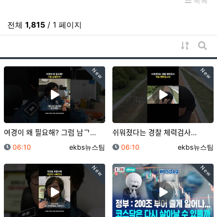
목록
전체
1,815
/ 1 페이지
게시물 
게시
New
New
여경이 왜 필요해? 그럼 남ᄀ…
쉬워졌다는 경찰 체력검사…
등록일
등록자
등록일
등록자
06:10
ekbs뉴스팀
06:10
ekbs뉴스팀
New
New