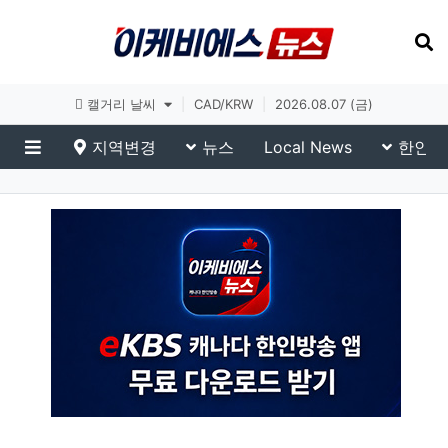
토론토 날씨
|
CAD/KRW
|
2026.08.07 (금)
지역변경
뉴스
Local News
한인생
메뉴
이슈 브리핑