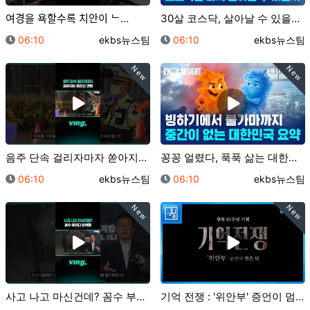
여경을 욕할수록 치안이 ᄂ…
30살 코스닥, 살아날 수 있을까?/ 머그 딥 인사이트…
등록일
등록자
등록일
등록자
06:10
ekbs뉴스팀
06:10
ekbs뉴스팀
New
New
음주 단속 걸리자마자 쏟아지는 레전드 변명 / 비디오머…
꽁꽁 얼렸다, 푹푹 삶는 대한민국 2계절 근황 / 머그…
등록일
등록자
등록일
등록자
06:10
ekbs뉴스팀
06:10
ekbs뉴스팀
New
New
사고 나고 마신건데? 꼼수 부리다 징역행 / 비디오머그…
기억 전쟁 : '위안부' 증언이 멈춘 뒤 [예고] | …