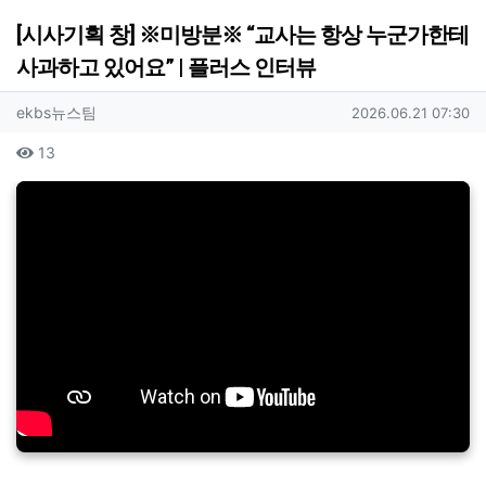
[시사기획 창] ※미방분※ “교사는 항상 누군가한테
사과하고 있어요” | 플러스 인터뷰
작성자 정보
작성
작성일
ekbs뉴스팀
2026.06.21 07:30
컨텐츠 정보
조회
13
본문