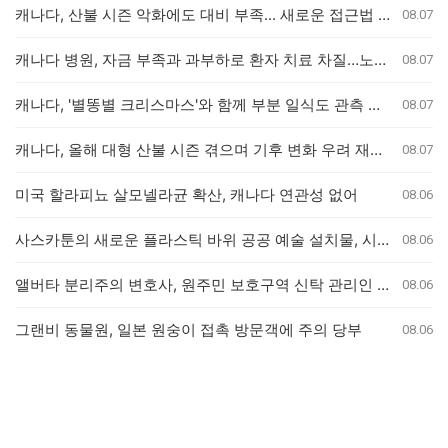
캐나다, 산불 시즌 악화에도 대비 부족... 새로운 접근법 필요
08.07
캐나다 병원, 자금 부족과 과부하로 환자 치료 차질…노조 "대책 마련 시급"
08.07
캐나다, '별똥별 크리스마스'와 함께 부분 일식도 관측 가능
08.07
캐나다, 올해 대형 산불 시즌 겪으며 기후 변화 우려 재점화
08.07
미국 할라피뇨 살모넬라균 확산, 캐나다 연관성 없어
08.06
사스카툰의 새로운 플라스틱 바위 공공 예술 설치물, 시민들의 반응 엇갈려
08.06
앨버타 분리주의 변호사, 원주민 보호구역 신탁 관리인 직위 박탈 명령에 불복 항소
08.06
그랜비 동물원, 일본 원숭이 접촉 방문객에 주의 당부
08.06