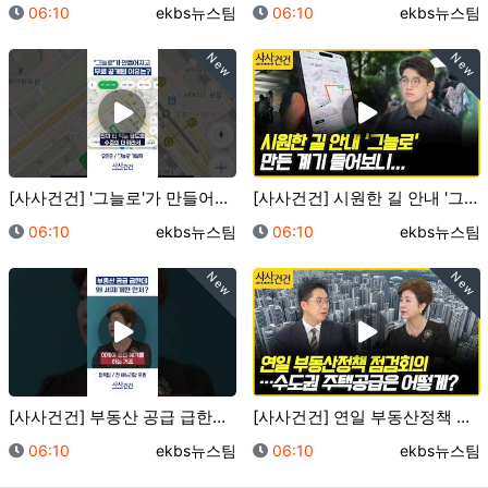
등록일
등록자
등록일
등록자
06:10
ekbs뉴스팀
06:10
ekbs뉴스팀
New
New
[사사건건] '그늘로'가 만들어지고 무료 공개된 이유는…
[사사건건] 시원한 길 안내 '그늘로' 만든 계기 들어…
등록일
등록자
등록일
등록자
06:10
ekbs뉴스팀
06:10
ekbs뉴스팀
New
New
[사사건건] 부동산 공급 급한데 왜 세제개편 먼저? (…
[사사건건] 연일 부동산정책 점검회의…수도권 주택공급은…
등록일
등록자
등록일
등록자
06:10
ekbs뉴스팀
06:10
ekbs뉴스팀