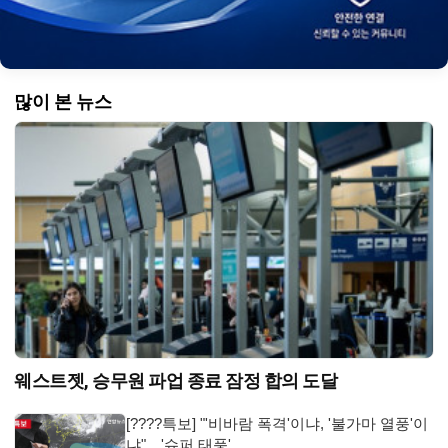
많이 본 뉴스
웨스트젯, 승무원 파업 종료 잠정 합의 도달
[????특보] "'비바람 폭격'이냐, '불가마 열풍'이
냐"…'슈퍼 태풍' …