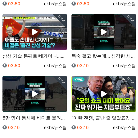
등록일
등록자
등록일
등록자
03:50
ekbs뉴스팀
03:50
ekbs뉴스팀
New
New
삼성 기술 통째로 빼가더니…이제 삼전닉스 노리는 중국?…
목숨 걸고 왔는데... 심각한 세우타 사태 / 비디오머…
등록일
등록자
등록일
등록자
03:50
ekbs뉴스팀
03:10
ekbs뉴스팀
New
New
6만 명이 동시에 바다로 몰려든 진짜 이유 / 비디오머…
"이란 전쟁, 끝난 줄 알았죠?.. 진짜 위기는 지금부…
등록일
등록자
등록일
등록자
03:10
ekbs뉴스팀
03:10
ekbs뉴스팀