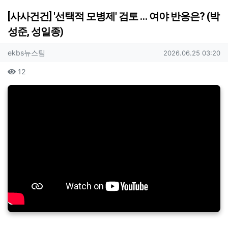
[사사건건] '선택적 모병제' 검토 … 여야 반응은? (박
성준, 성일종)
작성자 정보
작성
작성일
ekbs뉴스팀
2026.06.25 03:20
컨텐츠 정보
조회
12
본문