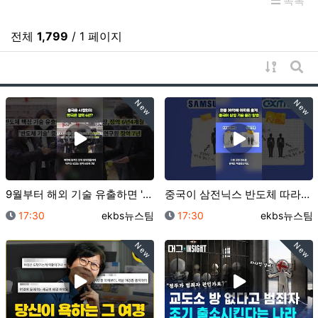
목록
전체
1,799
/ 1 페이지
게시물 
게시
New
New
9월부터 해외 기술 유출하면 '간첩죄' 적용｜크랩
중국이 삼전닉스 반도체 따라잡은 비결은…"훔쳤어요"｜크…
등록일
등록자
등록일
등록자
17:30
ekbs뉴스팀
17:30
ekbs뉴스팀
New
New