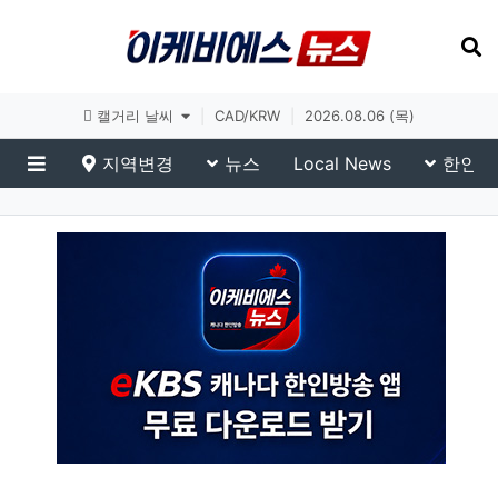
토론토 날씨
|
CAD/KRW
|
2026.08.06 (목)
지역변경
뉴스
Local News
한인생
메뉴
이슈 브리핑