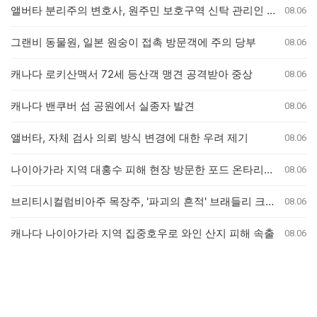
앨버타 분리주의 변호사, 원주민 보호구역 신탁 관리인 직위 박탈 명령에 불복 항소
08.06
그랜비 동물원, 일본 원숭이 접촉 방문객에 주의 당부
08.06
캐나다 로키산맥서 72세 등산객 맹견 공격받아 중상
08.06
캐나다 밴쿠버 섬 공원에서 실종자 발견
08.06
앨버타, 자체 검사 의뢰 방식 변경에 대한 우려 제기
08.06
나이아가라 지역 대홍수 피해 현장 방문한 포드 온타리오 주총리, 재정 지원 발표는 없어
08.06
브리티시컬럼비아주 목장주, '파괴의 흔적' 브래들리 크릭 산불로 집 잃은 참상 증언
08.06
캐나다 나이아가라 지역 집중호우로 와인 산지 피해 속출
08.06