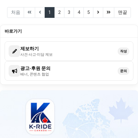
(current)
(next)
(last)
처음
1
2
3
4
5
맨끝
바로가기
제보하기
작성
사건·사고·미담 제보
광고·후원 문의
문의
배너, 콘텐츠 협업