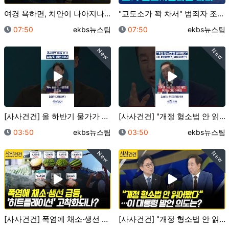
여경 욕하면, 치안이 나아지나요? (바뀐 체력검사 직접…
"교도소가 꽉 차서" 범죄자 조기 석방하는 영국? ..…
등록일
등록자
등록일
등록자
07:50
ekbs뉴스팀
07:50
ekbs뉴스팀
New
New
[사사건건] 올 하반기 물가가 심상치 않은 이유 (정철…
[사사건건] "개정 형소법 안 읽어봤다" 이 대통령 발…
등록일
등록자
등록일
등록자
03:50
ekbs뉴스팀
03:50
ekbs뉴스팀
New
New
[사사건건] 폭염에 채소·생선 급등, '히트플레이션'…
[사사건건] "개정 형소법 안 읽어봤다"…이 대통령 발…