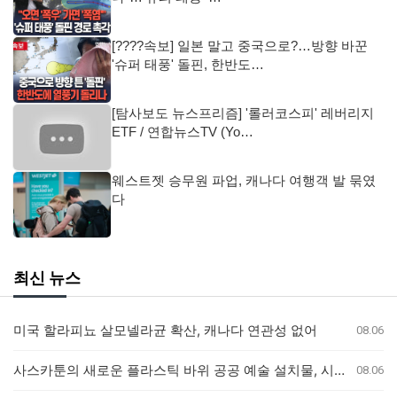
[????속보] 일본 말고 중국으로?…방향 바꾼
'슈퍼 태풍' 돌핀, 한반도…
[탐사보도 뉴스프리즘] '롤러코스피' 레버리지
ETF / 연합뉴스TV (Yo…
웨스트젯 승무원 파업, 캐나다 여행객 발 묶였
다
최신 뉴스
미국 할라피뇨 살모넬라균 확산, 캐나다 연관성 없어
08.06
사스카툰의 새로운 플라스틱 바위 공공 예술 설치물, 시민들의 반응 엇갈려
08.06