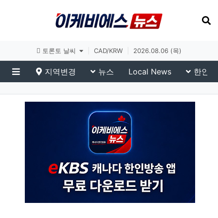
토론토 날씨
|
CAD/KRW
|
2026.08.06 (목)
지역변경
뉴스
Local News
한인생
메뉴
이슈 브리핑