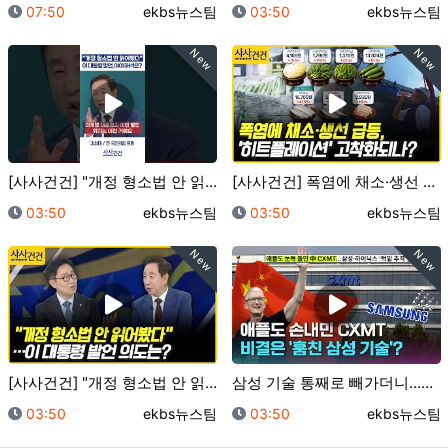
등록일
등록자
등록일
등록자
07:50
ekbs뉴스팀
03:50
ekbs뉴스팀
New
New
[사사건건] "개정 형소법 안 읽어봤다" 이 대통령 발…
[사사건건] 폭염에 채소·생선 급등, '히트플레이션'…
등록일
등록자
등록일
등록자
03:50
ekbs뉴스팀
03:50
ekbs뉴스팀
New
New
[사사건건] "개정 형소법 안 읽어봤다"…이 대통령 발…
삼성 기술 통째로 빼가더니…이제 삼전닉스 노리는 중국?…
등록일
등록자
등록일
등록자
03:50
ekbs뉴스팀
03:50
ekbs뉴스팀