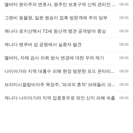
앨버타 분리주의 변호사, 원주민 보호구역 신탁 관리인 직위 박탈 명령에 불복 항소
08.06
그랜비 동물원, 일본 원숭이 접촉 방문객에 주의 당부
08.06
캐나다 로키산맥서 72세 등산객 맹견 공격받아 중상
08.06
캐나다 밴쿠버 섬 공원에서 실종자 발견
08.06
앨버타, 자체 검사 의뢰 방식 변경에 대한 우려 제기
08.06
나이아가라 지역 대홍수 피해 현장 방문한 포드 온타리오 주총리, 재정 지원 발표는 없어
08.06
브리티시컬럼비아주 목장주, '파괴의 흔적' 브래들리 크릭 산불로 집 잃은 참상 증언
08.06
캐나다 나이아가라 지역 집중호우로 와인 산지 피해 속출
08.06