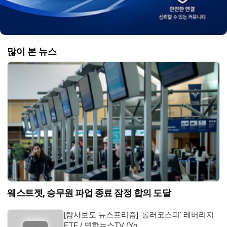
많이 본 뉴스
웨스트젯, 승무원 파업 종료 잠정 합의 도달
[탐사보도 뉴스프리즘] '롤러코스피' 레버리지
ETF / 연합뉴스TV (Yo…