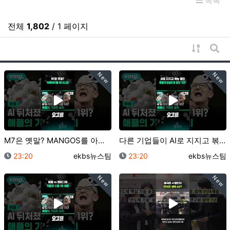
목록
전체
1,802
/ 1 페이지
게시물 
게시
New
New
M7은 옛말? MANGOS를 아시나요 / 오그랲 / 비…
다른 기업들이 AI로 지지고 볶는 동안 애플이 은밀하게…
등록일
등록자
등록일
등록자
23:20
ekbs뉴스팀
23:20
ekbs뉴스팀
New
New