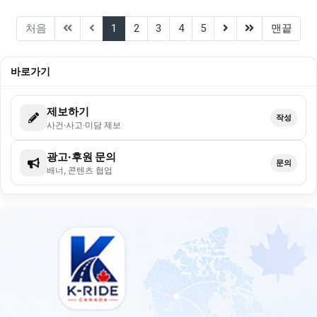
(current)
(next)
(last)
처음
1
2
3
4
5
맨끝
바로가기
제보하기
작성
사건·사고·미담 제보
광고·후원 문의
문의
배너, 콘텐츠 협업