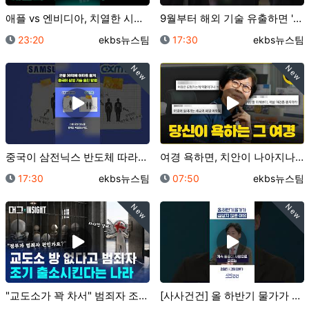
애플 vs 엔비디아, 치열한 시총 1위 싸움 / 오그랲…
9월부터 해외 기술 유출하면 '간첩죄' 적용｜크랩
등록일
등록자
등록일
등록자
23:20
ekbs뉴스팀
17:30
ekbs뉴스팀
New
New
중국이 삼전닉스 반도체 따라잡은 비결은…"훔쳤어요"｜크…
여경 욕하면, 치안이 나아지나요? (바뀐 체력검사 직접…
등록일
등록자
등록일
등록자
17:30
ekbs뉴스팀
07:50
ekbs뉴스팀
New
New
"교도소가 꽉 차서" 범죄자 조기 석방하는 영국? ..…
[사사건건] 올 하반기 물가가 심상치 않은 이유 (정철…