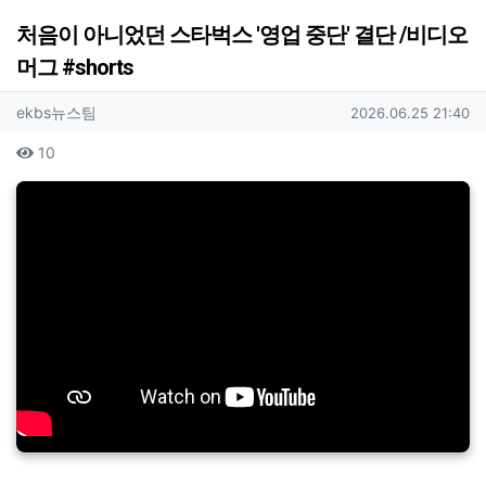
처음이 아니었던 스타벅스 '영업 중단' 결단 /비디오
머그 #shorts
작성자 정보
작성
작성일
ekbs뉴스팀
2026.06.25 21:40
컨텐츠 정보
조회
10
본문