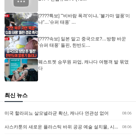
[????특보] "'비바람 폭격'이냐, '불가마 열풍'이
냐"…'슈퍼 태풍' …
[????속보] 일본 말고 중국으로?…방향 바꾼
'슈퍼 태풍' 돌핀, 한반도…
웨스트젯 승무원 파업, 캐나다 여행객 발 묶였
다
최신 뉴스
미국 할라피뇨 살모넬라균 확산, 캐나다 연관성 없어
08.06
사스카툰의 새로운 플라스틱 바위 공공 예술 설치물, 시민들의 반응 엇갈려
08.06