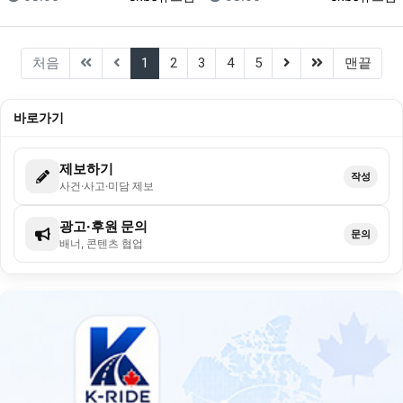
(current)
(next)
(last)
처음
1
2
3
4
5
맨끝
바로가기
제보하기
작성
사건·사고·미담 제보
광고·후원 문의
문의
배너, 콘텐츠 협업