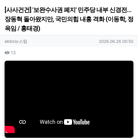
[사사건건] '보완수사권 폐지' 민주당 내부 신경전…
장동혁 돌아왔지만, 국민의힘 내홍 격화 (이동학, 정
옥임 / 홍태경)
작성자 정보
작성
작성일
ekbs뉴스팀
2026.06.26 00:50
컨텐츠 정보
조회
13
본문