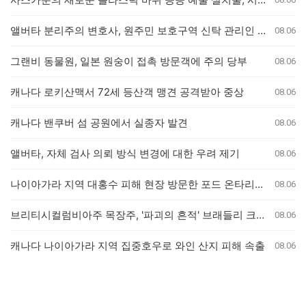
앨버타 분리주의 변호사, 원주민 보호구역 신탁 관리인 직위 박탈 명령에 불복 항소
08.06
그랜비 동물원, 일본 원숭이 접촉 방문객에 주의 당부
08.06
캐나다 로키산맥서 72세 등산객 맹견 공격받아 중상
08.06
캐나다 밴쿠버 섬 공원에서 실종자 발견
08.06
앨버타, 자체 검사 의뢰 방식 변경에 대한 우려 제기
08.06
나이아가라 지역 대홍수 피해 현장 방문한 포드 온타리오 주총리, 재정 지원 발표는 없어
08.06
브리티시컬럼비아주 목장주, '파괴의 흔적' 브래들리 크릭 산불로 집 잃은 참상 증언
08.06
캐나다 나이아가라 지역 집중호우로 와인 산지 피해 속출
08.06