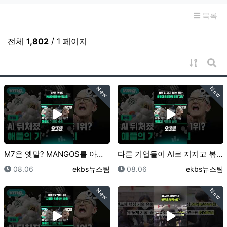
목록
전체
1,802
/ 1 페이지
게시물 
게시
New
New
M7은 옛말? MANGOS를 아시나요 / 오그랲 / 비…
다른 기업들이 AI로 지지고 볶는 동안 애플이 은밀하게…
등록일
등록자
등록일
등록자
08.06
ekbs뉴스팀
08.06
ekbs뉴스팀
New
New