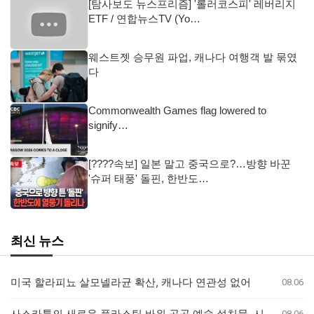
[탐사보도 뉴스프리즘] '롤러코스피' 레버리지
ETF / 연합뉴스TV (Yo…
웨스트젯 승무원 파업, 캐나다 여행객 발 묶였
다
Commonwealth Games flag lowered to
signify…
[????속보] 일본 말고 중국으로?…방향 바꾼
'슈퍼 태풍' 돌핀, 한반도…
최신 뉴스
미국 할라피뇨 살모넬라균 확산, 캐나다 연관성 없어
08.06
사스카툰의 새로운 플라스틱 바위 공공 예술 설치물, 시민들의 반응 엇갈려
08.06