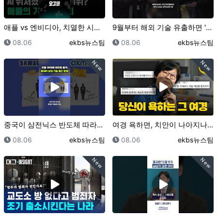
애플 vs 엔비디아, 치열한 시총 1위 싸움 / 오그랲…
9월부터 해외 기술 유출하면 '간첩죄' 적용｜크랩
등록일
등록자
등록일
등록자
08.06
ekbs뉴스팀
08.06
ekbs뉴스팀
New
New
중국이 삼전닉스 반도체 따라잡은 비결은…"훔쳤어요"｜크…
여경 욕하면, 치안이 나아지나요? (바뀐 체력검사 직접…
등록일
등록자
등록일
등록자
08.06
ekbs뉴스팀
08.06
ekbs뉴스팀
New
New