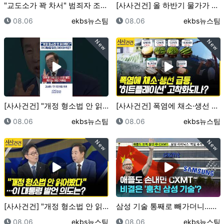
"교도소가 꽉 차서" 범죄자 조기 석방하는 영국? ..…
[사사건건] 올 하반기 물가가 심상치 않은 이유 (정철…
등록일
등록자
등록일
등록자
08.06
ekbs뉴스팀
08.06
ekbs뉴스팀
New
New
[사사건건] "개정 형소법 안 읽어봤다" 이 대통령 발…
[사사건건] 폭염에 채소·생선 급등, '히트플레이션'…
등록일
등록자
등록일
등록자
08.06
ekbs뉴스팀
08.06
ekbs뉴스팀
New
New
[사사건건] "개정 형소법 안 읽어봤다"…이 대통령 발…
삼성 기술 통째로 빼가더니…이제 삼전닉스 노리는 중국?…
등록일
등록자
등록일
등록자
08.06
ekbs뉴스팀
08.06
ekbs뉴스팀