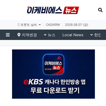
토론토 날씨
|
CAD/KRW
|
2026.08.07 (금)
지역변경
뉴스
Local News
한인생
메뉴
이슈 브리핑