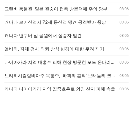
그랜비 동물원, 일본 원숭이 접촉 방문객에 주의 당부
08.06
캐나다 로키산맥서 72세 등산객 맹견 공격받아 중상
08.06
캐나다 밴쿠버 섬 공원에서 실종자 발견
08.06
앨버타, 자체 검사 의뢰 방식 변경에 대한 우려 제기
08.06
나이아가라 지역 대홍수 피해 현장 방문한 포드 온타리오 주총리, 재정 지원 발표는 없어
08.06
브리티시컬럼비아주 목장주, '파괴의 흔적' 브래들리 크릭 산불로 집 잃은 참상 증언
08.06
캐나다 나이아가라 지역 집중호우로 와인 산지 피해 속출
08.06