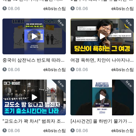
등록일
등록자
등록일
등록자
08.06
ekbs뉴스팀
08.06
ekbs뉴스팀
New
New
중국이 삼전닉스 반도체 따라잡은 비결은…"훔쳤어요"｜크…
여경 욕하면, 치안이 나아지나요? (바뀐 체력검사 직접…
등록일
등록자
등록일
등록자
08.06
ekbs뉴스팀
08.06
ekbs뉴스팀
New
New
"교도소가 꽉 차서" 범죄자 조기 석방하는 영국? ..…
[사사건건] 올 하반기 물가가 심상치 않은 이유 (정철…
등록일
등록자
등록일
등록자
08.06
ekbs뉴스팀
08.06
ekbs뉴스팀