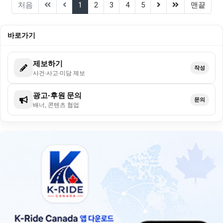
(current)
(next)
(last)
처음
1
2
3
4
5
맨끝
바로가기
제보하기
작성
사건·사고·미담 제보
광고·후원 문의
문의
배너, 콘텐츠 협업