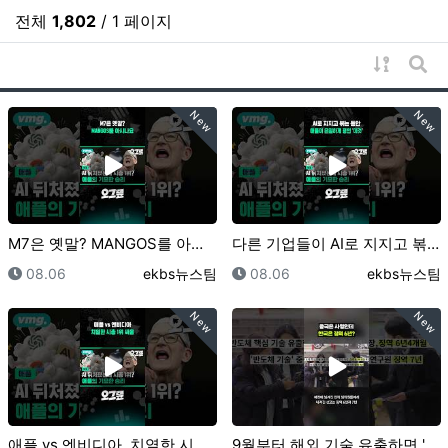
전체
1,802
/ 1 페이지
게시물 
게시
New
New
M7은 옛말? MANGOS를 아시나요 / 오그랲 / 비…
다른 기업들이 AI로 지지고 볶는 동안 애플이 은밀하게…
등록일
등록자
등록일
등록자
08.06
ekbs뉴스팀
08.06
ekbs뉴스팀
New
New
애플 vs 엔비디아, 치열한 시총 1위 싸움 / 오그랲…
9월부터 해외 기술 유출하면 '간첩죄' 적용｜크랩