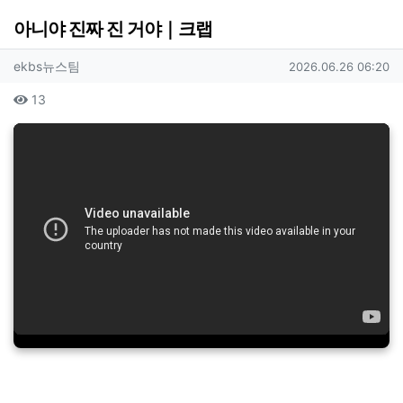
아니야 진짜 진 거야｜크랩
작성자 정보
작성
작성일
ekbs뉴스팀
2026.06.26 06:20
컨텐츠 정보
조회
13
본문