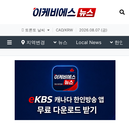
토론토 날씨
|
CAD/KRW
|
2026.08.07 (금)
지역변경
뉴스
Local News
한인생
메뉴
이슈 브리핑