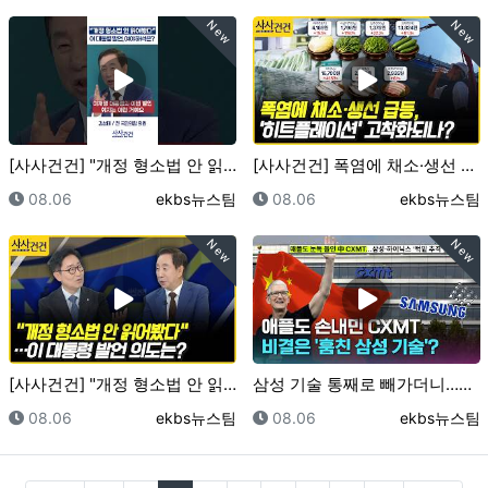
New
New
[사사건건] "개정 형소법 안 읽어봤다" 이 대통령 발…
[사사건건] 폭염에 채소·생선 급등, '히트플레이션'…
등록일
등록자
등록일
등록자
08.06
ekbs뉴스팀
08.06
ekbs뉴스팀
New
New
[사사건건] "개정 형소법 안 읽어봤다"…이 대통령 발…
삼성 기술 통째로 빼가더니…이제 삼전닉스 노리는 중국?…
등록일
등록자
등록일
등록자
08.06
ekbs뉴스팀
08.06
ekbs뉴스팀