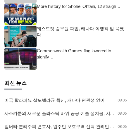
More history for Shohei Ohtani, 12 straigh…
웨스트젯 승무원 파업, 캐나다 여행객 발 묶였
다
Commonwealth Games flag lowered to
signify…
최신 뉴스
미국 할라피뇨 살모넬라균 확산, 캐나다 연관성 없어
08.06
사스카툰의 새로운 플라스틱 바위 공공 예술 설치물, 시민들의 반응 엇갈려
08.06
앨버타 분리주의 변호사, 원주민 보호구역 신탁 관리인 직위 박탈 명령에 불복 항소
08.06