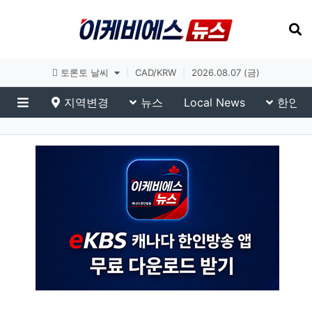
토론토 날씨
|
CAD/KRW
|
2026.08.07 (금)
지역변경
뉴스
Local News
한인생
메뉴
이슈 브리핑