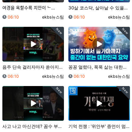
여경을 욕할수록 치안이 ᄂ…
30살 코스닥, 살아날 수 있을까?/ 머그 딥 인사이트…
등록일
등록자
등록일
등록자
06:10
ekbs뉴스팀
06:10
ekbs뉴스팀
New
New
음주 단속 걸리자마자 쏟아지는 레전드 변명 / 비디오머…
꽁꽁 얼렸다, 푹푹 삶는 대한민국 2계절 근황 / 머그…
등록일
등록자
등록일
등록자
06:10
ekbs뉴스팀
06:10
ekbs뉴스팀
New
New
사고 나고 마신건데? 꼼수 부리다 징역행 / 비디오머그…
기억 전쟁 : '위안부' 증언이 멈춘 뒤 [예고] | …