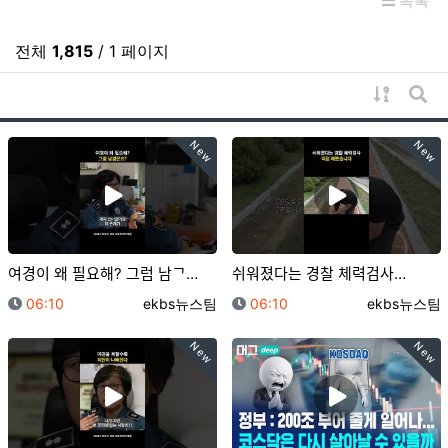
목록
전체
1,815
/ 1 페이지
게시물 
게시
New
New
여경이 왜 필요해? 그럼 남ᄀ…
쉬워졌다는 경찰 체력검사…
등록일
등록자
등록일
등록자
06:10
ekbs뉴스팀
06:10
ekbs뉴스팀
New
New