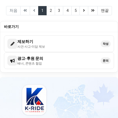
(current)
(next)
(last)
처음
1
2
3
4
5
맨끝
바로가기
제보하기
작성
사건·사고·미담 제보
광고·후원 문의
문의
배너, 콘텐츠 협업