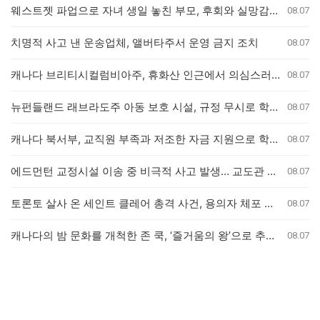
웨스트젯 파업으로 자녀 생일 놓친 부모, 후회와 실망감 호소
08.07
치명적 사고 낸 운송업체, 앨버타주서 운영 금지 조치
08.07
캐나다 브리티시컬럼비아주, 휴화산 인근에서 의심스러운 산불 잇따라 발생
08.07
뉴펀들랜드 래브라도주 아동 보호 시설, 규정 무시로 학대 사건 은폐 의혹
08.07
캐나다 북서부, 교직원 부족과 저조한 자금 지원으로 학교 결석률 심화 우려
08.07
에드먼턴 교정시설 이송 중 비극적 사고 발생… 교도관 2명 및 수감자 1명 사망
08.07
토론토 살사 온 세인트 클레어 총격 사건, 용의자 체포 발표 예정
08.07
캐나다의 밤 문화를 개척한 존 쿡, ‘즐거움의 왕’으로 추모받다
08.07