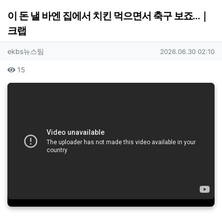
이 돈 낼 바엔 집에서 치킨 먹으면서 축구 보죠…｜
크랩
작성자 정보
작성
작성일
ekbs뉴스팀
2026.06.30 02:10
컨텐츠 정보
조회
15
본문