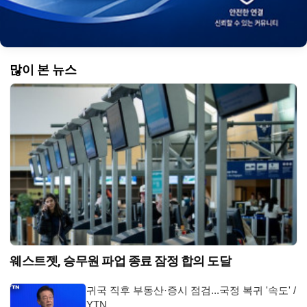
많이 본 뉴스
웨스트젯, 승무원 파업 종료 잠정 합의 도달
귀국 직후 부동산·증시 점검...국정 복귀 '속도' /
YTN