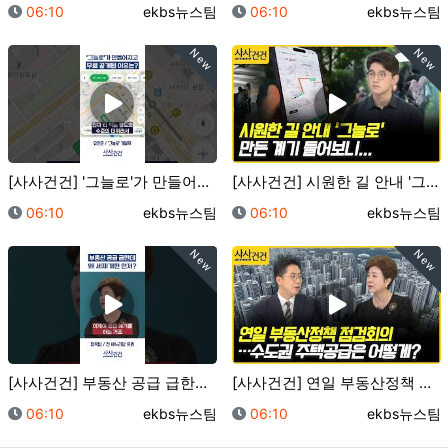
등록일
등록자
등록일
등록자
06:10
ekbs뉴스팀
06:10
ekbs뉴스팀
New
New
[사사건건] '그늘로'가 만들어지고 무료 공개된 이유는…
[사사건건] 시원한 길 안내 '그늘로' 만든 계기 들어…
등록일
등록자
등록일
등록자
06:10
ekbs뉴스팀
06:10
ekbs뉴스팀
New
New
[사사건건] 부동산 공급 급한데 왜 세제개편 먼저? (…
[사사건건] 연일 부동산정책 점검회의…수도권 주택공급은…
등록일
등록자
등록일
등록자
06:10
ekbs뉴스팀
06:10
ekbs뉴스팀