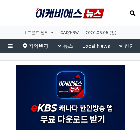
토론토 날씨
|
CAD/KRW
|
2026.08.09 (일)
지역변경
뉴스
Local News
한인생
메뉴
이슈 브리핑