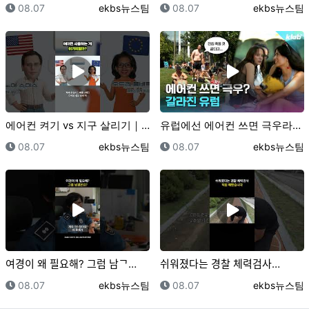
등록일
등록자
등록일
등록자
08.07
ekbs뉴스팀
08.07
ekbs뉴스팀
에어컨 켜기 vs 지구 살리기｜크랩
유럽에선 에어컨 쓰면 극우라고요??｜크랩
등록일
등록자
등록일
등록자
08.07
ekbs뉴스팀
08.07
ekbs뉴스팀
여경이 왜 필요해? 그럼 남ᄀ…
쉬워졌다는 경찰 체력검사…
등록일
등록자
등록일
등록자
08.07
ekbs뉴스팀
08.07
ekbs뉴스팀