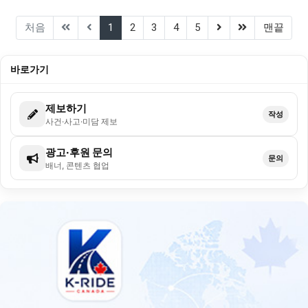
(current)
(next)
(last)
처음
1
2
3
4
5
맨끝
바로가기
제보하기
작성
사건·사고·미담 제보
광고·후원 문의
문의
배너, 콘텐츠 협업