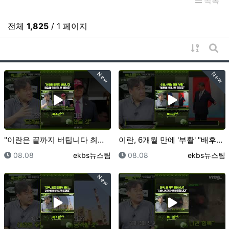
목록
전체
1,825
/ 1 페이지
게시물 
게시
New
New
"이란은 끝까지 버팁니다 최강대국 미국, 못 버텨요" …
이란, 6개월 만에 '부활' "배후에 '이 나라' 있었…
등록일
등록자
등록일
등록자
08.08
ekbs뉴스팀
08.08
ekbs뉴스팀
New