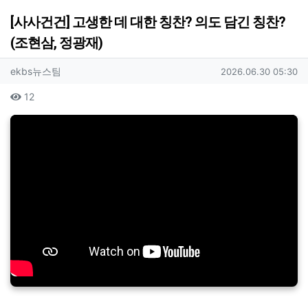
[사사건건] 고생한 데 대한 칭찬? 의도 담긴 칭찬?
(조현삼, 정광재)
작성자 정보
작성
작성일
ekbs뉴스팀
2026.06.30 05:30
컨텐츠 정보
조회
12
본문