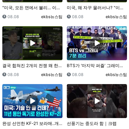
"미국, 모든 면에서 불리... 이란에 쓸 카드가 없어…
미국, 왜 자꾸 물러서나? "이란, 여차 하면 확전합니…
등록일
등록자
등록일
등록자
08.08
ekbs뉴스팀
08.08
ekbs뉴스팀
결국 합쳐진 2개의 전쟁 왜 한반도에 위협 커질까? /…
BTS가 ‘마지막 퍼즐’ 그래미를 보이콧한 진짜 이유｜…
등록일
등록자
등록일
등록자
08.08
ekbs뉴스팀
08.08
ekbs뉴스팀
완성 선언한 KF-21 보라매..개발사 완벽 총정리/ …
선풍기는 중도라 함｜크랩