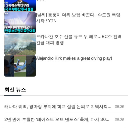
[날씨] 동풍이 더위 방향 바꾼다...수도권 폭염
시작 / YTN
오카나간 호수 산불 규모 두 배로…BC주 전역
긴급 대피 명령
Alejandro Kirk makes a great diving play!
최신 뉴스
캐나다 퀘벡, 경마장 부지에 학교 설립 논의로 지역사회 갈등
08.08
2년 만에 부활한 '테이스트 오브 댄포스' 축제, 다시 30년 이어가길
08.08