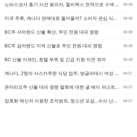
노바스코샤 총기 사건 용의자, 할리팩스 전역으로 수색 확대
08.08
미국 주류, 캐나다 판매대로 돌아올까? 소비자 관심 식었나
08.08
BC주 서머랜드 산불 확산, 주민 전원 대피 명령
08.08
BC주 섬머랜드 지역 산불로 주민 전원 대피 명령
08.08
BC 산불 이재민, 호텔 부족 및 긴급 지원 지연 겪어
08.08
캐나다, 2명의 사스카추완 식당 업주, 방글라데시 여성 인신매매 유죄 판결
08.07
온타리오주 산불 대피 명령 철회에 대한 굴 베이 퍼스트 네이션의 강력 반발
08.07
암호화 메신저 이용한 조직범죄, 청소년 포섭…수사 난항 예고
08.07