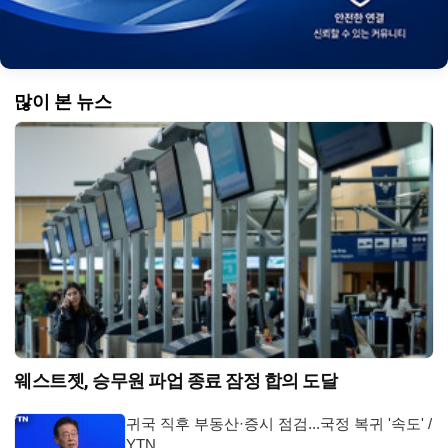
많이 본 뉴스
웨스트젯, 승무원 파업 종료 잠정 합의 도달
귀국 직후 부동산·증시 점검...국정 복귀 '속도' /
YTN