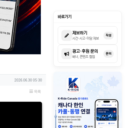
바로가기
제보하기
작성
사건·사고·미담 제보
광고·후원 문의
문의
배너, 콘텐츠 협업
작성일
2026.06.30 05:30
목록