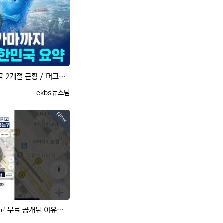
꽁꽁 얼렸다, 푹푹 삶는 대한민국 2계절 근황 / 머그인사이트 / 비디오머그
등록자
ekbs뉴스팀
New
[사사건건] '그늘로'가 만들어지고 무료 공개된 이유는? (유민준)