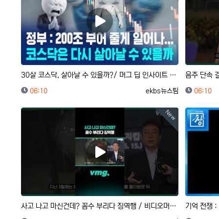
30살 코스닥, 살아날 수 있을까?/ 머그 딥 인사이트 / 비디오머그
등록일
등록자
등록일
06:10
ekbs뉴스팀
06:10
New
사고 나고 마신건데? 꼼수 부리다 징역행 / 비디오머그 #shorts