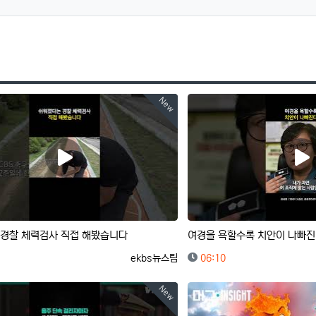
New
경찰 체력검사 직접 해봤습니다
여경을 욕할수록 치안이 나빠지
등록자
등록일
ekbs뉴스팀
06:10
New