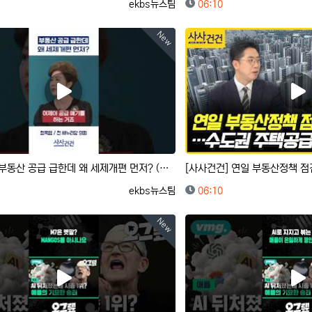
등록자
등록일
ekbs뉴스팀
06:10
New
[사사건건] 부동산 공급 급한데 왜 세제개편 먼저? (이동학, 정옥임)
등록자
등록일
ekbs뉴스팀
06:10
New