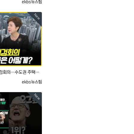
등록자
ekbs뉴스팀
New
[사사건건] 연일 부동산정책 점검회의…수도권 주택공급은 어떻게? (이동학, 정옥임)
등록자
ekbs뉴스팀
New