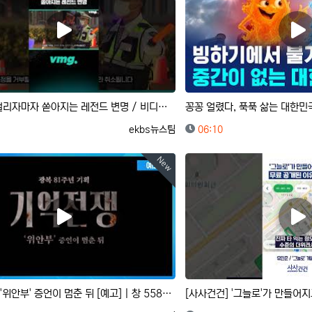
음주 단속 걸리자마자 쏟아지는 레전드 변명 / 비디오머그 #shorts
등록자
등록일
ekbs뉴스팀
06:10
New
기억 전쟁 : '위안부' 증언이 멈춘 뒤 [예고] | 창 558회 (KBS 26.8.11.)