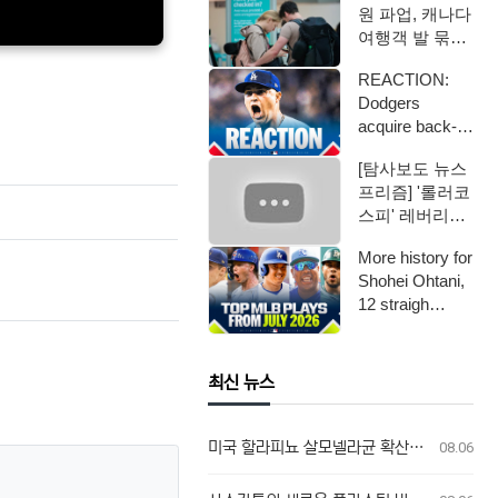
원 파업, 캐나다
여행객 발 묶였
다
REACTION:
Dodgers
acquire back-
to-back AL …
[탐사보도 뉴스
프리즘] '롤러코
스피' 레버리지
ETF / 연합뉴스
More history for
TV (Yo…
Shohei Ohtani,
12 straigh…
최신 뉴스
미국 할라피뇨 살모넬라균 확산, 캐나다 연관성 없어
08.06