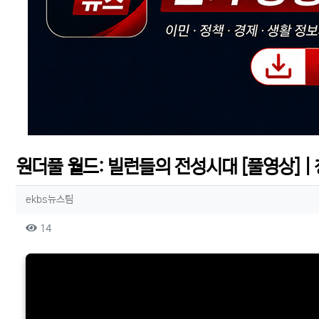
원더풀 월드: 빌런들의 전성시대 [풀영상] | 창 5
작성자 정보
작성
ekbs뉴스팀
컨텐츠 정보
조회
14
본문