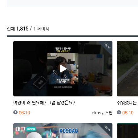
전체
1,815
/ 1 페이지
New
여경이 왜 필요해? 그럼 남경은요?
쉬워졌다는 
등록일
등록자
등록일
06:10
ekbs뉴스팀
06:10
New