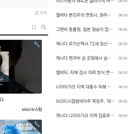
사스카툰의 새로운 플라스틱 바위 공공 예술 설치물, 시민들의 반응 엇갈려
08.06
목록
앨버타 분리주의 변호사, 원주민 보호구역 신탁 관리인 직위 박탈 명령에 불복 항소
08.06
게시물 정렬
그랜비 동물원, 일본 원숭이 접촉 방문객에 주의 당부
08.06
게시판 검색
New
캐나다 로키산맥서 72세 등산객 맹견 공격받아 중상
08.06
캐나다 밴쿠버 섬 공원에서 실종자 발견
08.06
앨버타, 자체 검사 의뢰 방식 변경에 대한 우려 제기
08.06
나이아가라 지역 대홍수 피해 현장 방문한 포드 온타리오 주총리, 재정 지원 발표는 없어
08.06
ᆫ다
브리티시컬럼비아주 목장주, '파괴의 흔적' 브래들리 크릭 산불로 집 잃은 참상 증언
08.06
등록자
ekbs뉴스팀
캐나다 나이아가라 지역 집중호우로 와인 산지 피해 속출
08.06
New