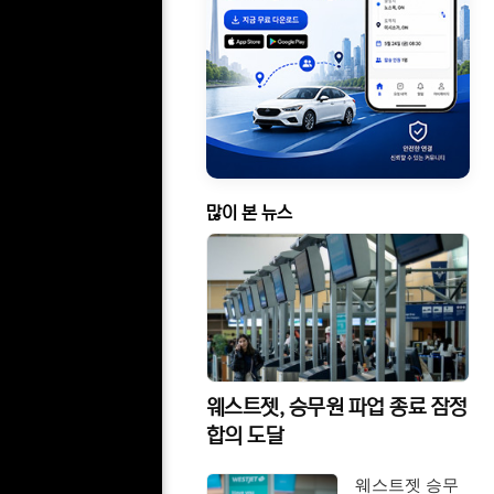
많이 본 뉴스
웨스트젯, 승무원 파업 종료 잠정
합의 도달
웨스트젯 승무