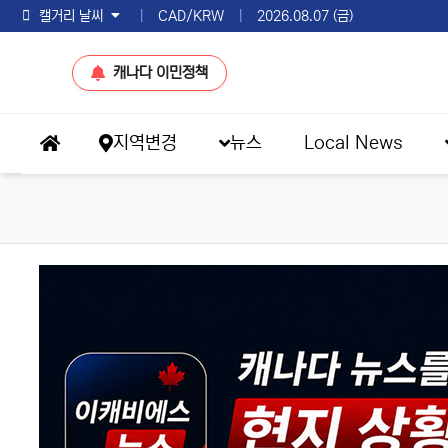
토론토 날씨
|
CAD/KRW
|
2026.08.07 (금)
캐나다 이민정책
메인 메뉴
지역변경
뉴스
Local News
홈으로
이슈 브리핑