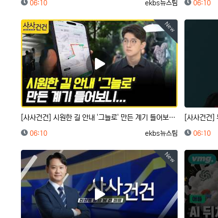
등록일
등록자
등록일
06:10
ekbs뉴스팀
06:10
New
[사사건건] 시원한 길 안내 '그늘로' 만든 계기 들어보니... (신방실, 유민준)
등록일
등록자
등록일
06:10
ekbs뉴스팀
06:10
New