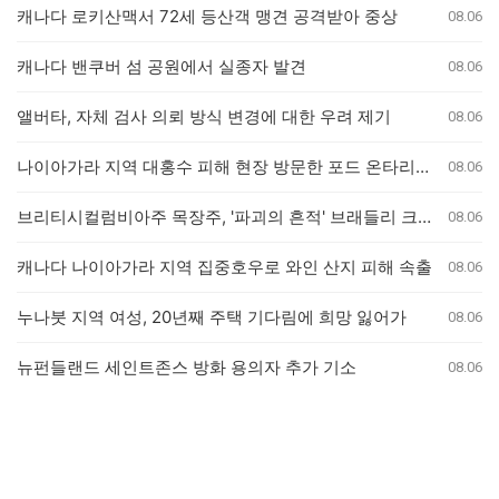
캐나다 로키산맥서 72세 등산객 맹견 공격받아 중상
08.06
캐나다 밴쿠버 섬 공원에서 실종자 발견
08.06
앨버타, 자체 검사 의뢰 방식 변경에 대한 우려 제기
08.06
나이아가라 지역 대홍수 피해 현장 방문한 포드 온타리오 주총리, 재정 지원 발표는 없어
08.06
브리티시컬럼비아주 목장주, '파괴의 흔적' 브래들리 크릭 산불로 집 잃은 참상 증언
08.06
캐나다 나이아가라 지역 집중호우로 와인 산지 피해 속출
08.06
누나붓 지역 여성, 20년째 주택 기다림에 희망 잃어가
08.06
뉴펀들랜드 세인트존스 방화 용의자 추가 기소
08.06