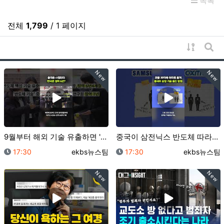
목록
전체
1,799
/ 1 페이지
게시물 
게시
New
New
9월부터 해외 기술 유출하면 '간첩죄' 적용｜크랩
중국이 삼전닉스 반도체 따라잡은 비결은…"훔쳤어요"｜크…
등록일
등록자
등록일
등록자
17:30
ekbs뉴스팀
17:30
ekbs뉴스팀
New
New