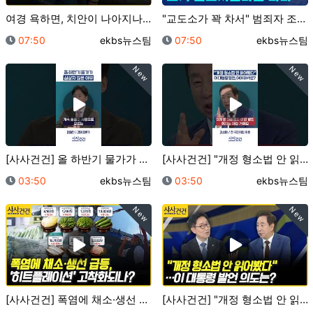
여경 욕하면, 치안이 나아지나요? (바뀐 체력검사 직접…
"교도소가 꽉 차서" 범죄자 조기 석방하는 영국? ..…
등록일
등록자
등록일
등록자
07:50
ekbs뉴스팀
07:50
ekbs뉴스팀
New
New
[사사건건] 올 하반기 물가가 심상치 않은 이유 (정철…
[사사건건] "개정 형소법 안 읽어봤다" 이 대통령 발…
등록일
등록자
등록일
등록자
03:50
ekbs뉴스팀
03:50
ekbs뉴스팀
New
New
[사사건건] 폭염에 채소·생선 급등, '히트플레이션'…
[사사건건] "개정 형소법 안 읽어봤다"…이 대통령 발…