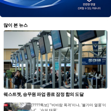
많이 본 뉴스
웨스트젯, 승무원 파업 종료 잠정 합의 도달
[????특보] "'비바람 폭격'이냐, '불가마 열풍'이
냐"…'슈퍼 태풍' …