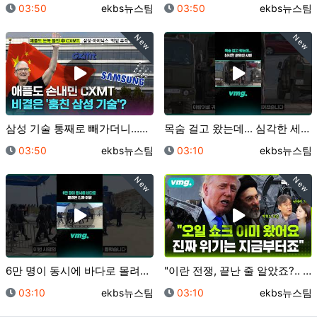
등록일
등록자
등록일
등록자
03:50
ekbs뉴스팀
03:50
ekbs뉴스팀
New
New
삼성 기술 통째로 빼가더니…이제 삼전닉스 노리는 중국?…
목숨 걸고 왔는데... 심각한 세우타 사태 / 비디오머…
등록일
등록자
등록일
등록자
03:50
ekbs뉴스팀
03:10
ekbs뉴스팀
New
New
6만 명이 동시에 바다로 몰려든 진짜 이유 / 비디오머…
"이란 전쟁, 끝난 줄 알았죠?.. 진짜 위기는 지금부…
등록일
등록자
등록일
등록자
03:10
ekbs뉴스팀
03:10
ekbs뉴스팀