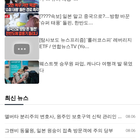
[????속보] 일본 말고 중국으로?…방향 바꾼
'슈퍼 태풍' 돌핀, 한반도…
[탐사보도 뉴스프리즘] '롤러코스피' 레버리지
ETF / 연합뉴스TV (Yo…
웨스트젯 승무원 파업, 캐나다 여행객 발 묶였
다
최신 뉴스
앨버타 분리주의 변호사, 원주민 보호구역 신탁 관리인 직위 박탈 명령에 불복 항소
08.06
그랜비 동물원, 일본 원숭이 접촉 방문객에 주의 당부
08.06