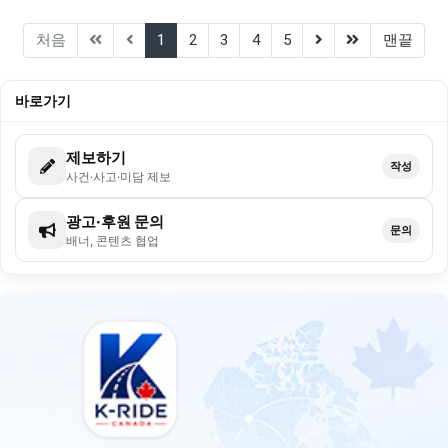
(current)
(next)
(last)
처음
1
2
3
4
5
맨끝
바로가기
제보하기
작성
사건·사고·미담 제보
광고·후원 문의
문의
배너, 콘텐츠 협업