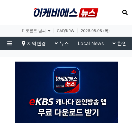
토론토 날씨
|
CAD/KRW
|
2026.08.06 (목)
지역변경
뉴스
Local News
한인생
메뉴
이슈 브리핑