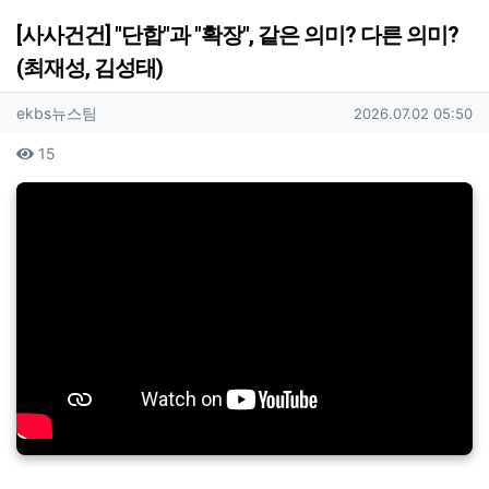
[사사건건] "단합"과 "확장", 같은 의미? 다른 의미?
(최재성, 김성태)
작성자 정보
작성
작성일
ekbs뉴스팀
2026.07.02 05:50
컨텐츠 정보
조회
15
본문