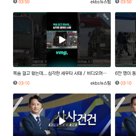
등록일
등록자
등록일
03:50
ekbs뉴스팀
03:50
New
목숨 걸고 왔는데... 심각한 세우타 사태 / 비디오머그 #shorts
등록일
등록자
등록일
03:10
ekbs뉴스팀
03:10
New