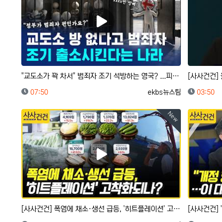
"교도소가 꽉 차서" 범죄자 조기 석방하는 영국? ...피해자 유족 "분노 치밀어"？/ 머그 인사이트 / 비…
[사사건건]
등록일
등록자
등록일
07:50
ekbs뉴스팀
03:50
New
[사사건건] 폭염에 채소·생선 급등, '히트플레이션' 고착화되나? (정철진)