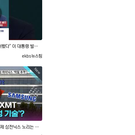
[사사건건] "개정 형소법 안 읽어봤다" 이 대통령 발언, 여야 해석은? (박범계, 김성태)
등록자
ekbs뉴스팀
New
삼성 기술 통째로 빼가더니…이제 삼전닉스 노리는 중국?｜크랩