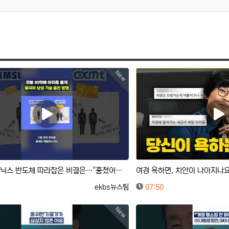
New
중국이 삼전닉스 반도체 따라잡은 비결은…"훔쳤어요"｜크랩
등록자
등록일
ekbs뉴스팀
07:50
New