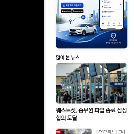
많이 본 뉴스
웨스트젯, 승무원 파업 종료 잠정
합의 도달
[????특보] "'비