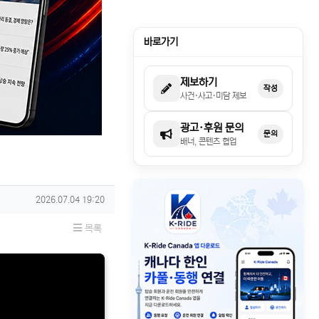
바로가기
제보하기
작성
사건·사고·미담 제보
광고·후원 문의
문의
배너, 콘텐츠 협업
작성일
2026.07.04 19:20
목록