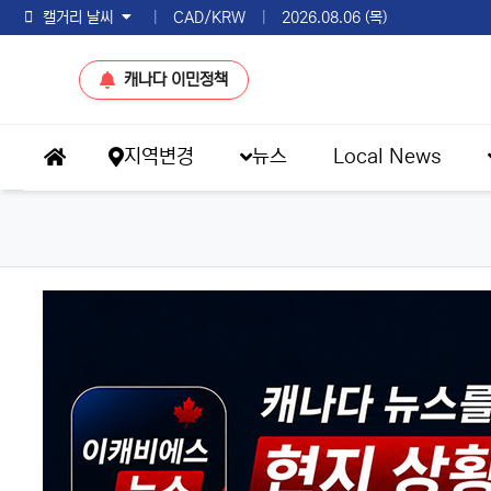
토론토 날씨
|
CAD/KRW
|
2026.08.06 (목)
캐나다 이민정책
메인 메뉴
지역변경
뉴스
Local News
홈으로
이슈 브리핑