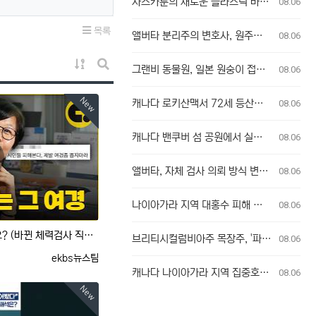
사스카툰의 새로운 플라스틱 바위 공공 예술 설치물, 시민들의 반응 엇갈려
08.06
목록
앨버타 분리주의 변호사, 원주민 보호구역 신탁 관리인 직위 박탈 명령에 불복 항소
08.06
게시물 정렬
그랜비 동물원, 일본 원숭이 접촉 방문객에 주의 당부
08.06
게시판 검색
New
캐나다 로키산맥서 72세 등산객 맹견 공격받아 중상
08.06
캐나다 밴쿠버 섬 공원에서 실종자 발견
08.06
앨버타, 자체 검사 의뢰 방식 변경에 대한 우려 제기
08.06
나이아가라 지역 대홍수 피해 현장 방문한 포드 온타리오 주총리, 재정 지원 발표는 없어
08.06
여경 욕하면, 치안이 나아지나요? (바뀐 체력검사 직접 해봄)
브리티시컬럼비아주 목장주, '파괴의 흔적' 브래들리 크릭 산불로 집 잃은 참상 증언
08.06
등록자
ekbs뉴스팀
캐나다 나이아가라 지역 집중호우로 와인 산지 피해 속출
08.06
New