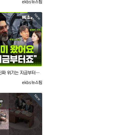
등록자
ekbs뉴스팀
New
"이란 전쟁, 끝난 줄 알았죠?.. 진짜 위기는 지금부터입니다" / 똑소리Talk / 비디오머그
등록자
ekbs뉴스팀
New