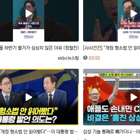
 올 하반기 물가가 심상치 않은 이유 (정철진)
등록자
등록일
ekbs뉴스팀
03:50
New
[사사건건] "개정 형소법 안 읽어봤다"…이 대통령 발언 의도는? (박범계, 김성태)