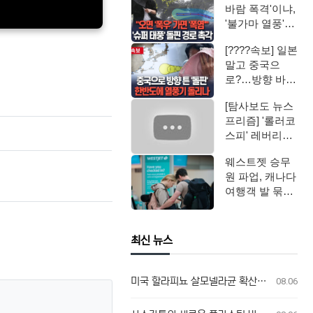
바람 폭격'이냐,
'불가마 열풍'이
냐"…'슈퍼 태
[????속보] 일본
풍' …
말고 중국으
로?…방향 바꾼
'슈퍼 태풍' 돌
[탐사보도 뉴스
핀, 한반도…
프리즘] '롤러코
스피' 레버리지
ETF / 연합뉴스
웨스트젯 승무
TV (Yo…
원 파업, 캐나다
여행객 발 묶였
다
최신 뉴스
미국 할라피뇨 살모넬라균 확산, 캐나다 연관성 없어
08.06