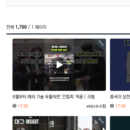
전체
1,799
/ 1 페이지
New
9월부터 해외 기술 유출하면 '간첩죄' 적용｜크랩
등록일
등록자
등록일
17:30
ekbs뉴스팀
17:30
New