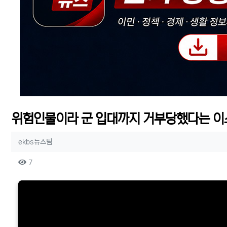
위험인물이라 군 입대까지 거부당했다는 이
작성자 정보
작성
ekbs뉴스팀
컨텐츠 정보
조회
7
본문