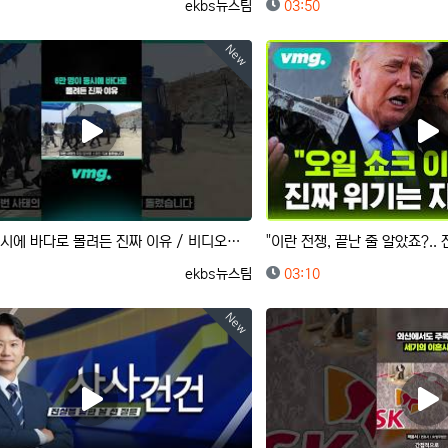
등록자
등록일
ekbs뉴스팀
03:50
New
6만 명이 동시에 바다로 몰려든 진짜 이유 / 비디오머그 #shorts
등록자
등록일
ekbs뉴스팀
03:10
New