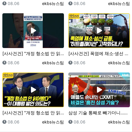
등록일
등록자
등록일
등록자
08.06
ekbs뉴스팀
08.06
ekbs뉴스팀
[사사건건] "개정 형소법 안 읽어봤다" 이 대통령 발…
[사사건건] 폭염에 채소·생선 급등, '히트플레이션'…
등록일
등록자
등록일
등록자
08.06
ekbs뉴스팀
08.06
ekbs뉴스팀
[사사건건] "개정 형소법 안 읽어봤다"…이 대통령 발…
삼성 기술 통째로 빼가더니…이제 삼전닉스 노리는 중국?…
등록일
등록자
등록일
등록자
08.06
ekbs뉴스팀
08.06
ekbs뉴스팀