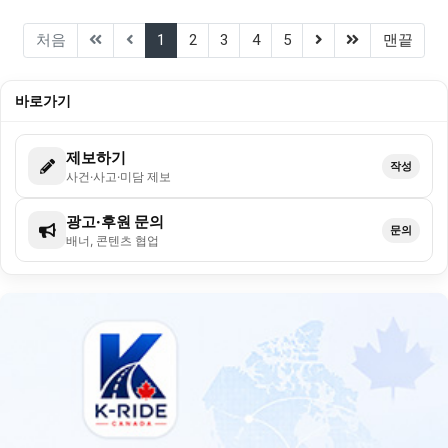
(current)
(next)
(last)
처음
1
2
3
4
5
맨끝
바로가기
제보하기
작성
사건·사고·미담 제보
광고·후원 문의
문의
배너, 콘텐츠 협업