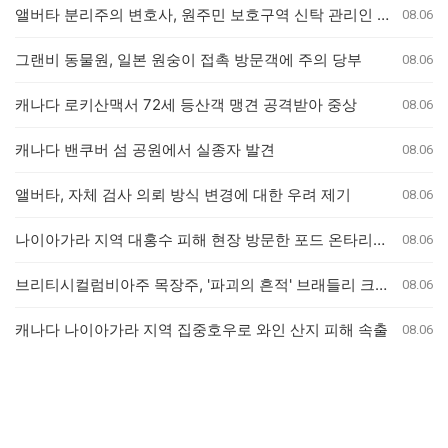
앨버타 분리주의 변호사, 원주민 보호구역 신탁 관리인 직위 박탈 명령에 불복 항소
08.06
그랜비 동물원, 일본 원숭이 접촉 방문객에 주의 당부
08.06
캐나다 로키산맥서 72세 등산객 맹견 공격받아 중상
08.06
캐나다 밴쿠버 섬 공원에서 실종자 발견
08.06
앨버타, 자체 검사 의뢰 방식 변경에 대한 우려 제기
08.06
나이아가라 지역 대홍수 피해 현장 방문한 포드 온타리오 주총리, 재정 지원 발표는 없어
08.06
브리티시컬럼비아주 목장주, '파괴의 흔적' 브래들리 크릭 산불로 집 잃은 참상 증언
08.06
캐나다 나이아가라 지역 집중호우로 와인 산지 피해 속출
08.06