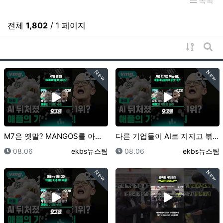
목록
전체
1,802
/ 1 페이지
게시물 
게시
New
New
M7은 옛말? MANGOS를 아시나요 / 오그랲 / 비…
다른 기업들이 AI로 지지고 볶는 동안 애플이 은밀하게…
등록일
등록자
등록일
등록자
08.06
ekbs뉴스팀
08.06
ekbs뉴스팀
New
New