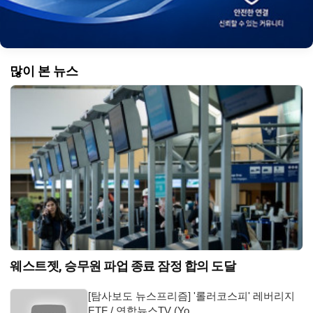
많이 본 뉴스
웨스트젯, 승무원 파업 종료 잠정 합의 도달
[탐사보도 뉴스프리즘] '롤러코스피' 레버리지
ETF / 연합뉴스TV (Yo…