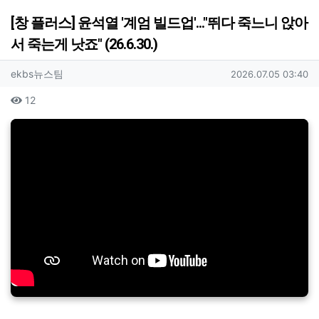
[창 플러스] 윤석열 '계엄 빌드업'..."뛰다 죽느니 앉아
서 죽는게 낫죠" (26.6.30.)
작성자 정보
작성
작성일
ekbs뉴스팀
2026.07.05 03:40
컨텐츠 정보
조회
12
본문