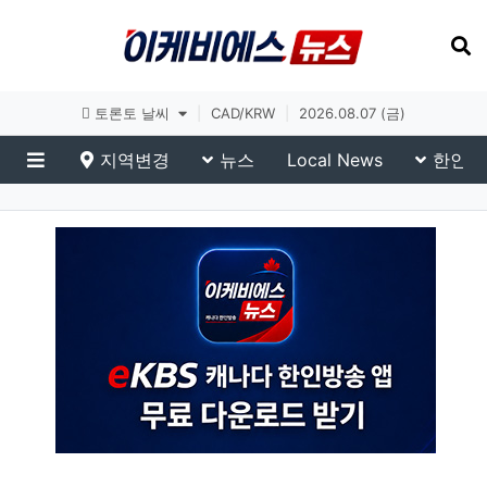
토론토 날씨
|
CAD/KRW
|
2026.08.07 (금)
지역변경
뉴스
Local News
한인생
메뉴
이슈 브리핑