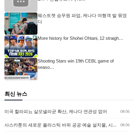
웨스트젯 승무원 파업, 캐나다 여행객 발 묶였
다
More history for Shohei Ohtani, 12 straigh…
Shooting Stars win 19th CEBL game of
seaso…
최신 뉴스
미국 할라피뇨 살모넬라균 확산, 캐나다 연관성 없어
08.06
사스카툰의 새로운 플라스틱 바위 공공 예술 설치물, 시민들의 반응 엇갈려
08.06