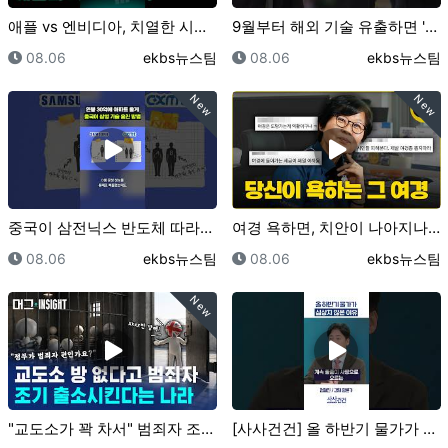
애플 vs 엔비디아, 치열한 시총 1위 싸움 / 오그랲…
9월부터 해외 기술 유출하면 '간첩죄' 적용｜크랩
등록일
등록자
등록일
등록자
08.06
ekbs뉴스팀
08.06
ekbs뉴스팀
New
New
중국이 삼전닉스 반도체 따라잡은 비결은…"훔쳤어요"｜크…
여경 욕하면, 치안이 나아지나요? (바뀐 체력검사 직접…
등록일
등록자
등록일
등록자
08.06
ekbs뉴스팀
08.06
ekbs뉴스팀
New
"교도소가 꽉 차서" 범죄자 조기 석방하는 영국? ..…
[사사건건] 올 하반기 물가가 심상치 않은 이유 (정철…