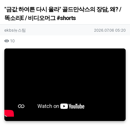
"금값 하여튼 다시 올라" 골드만삭스의 장담, 왜? /
똑소리E / 비디오머그 #shorts
작성자 정보
작성
작성일
ekbs뉴스팀
2026.07.06 05:20
컨텐츠 정보
조회
10
본문