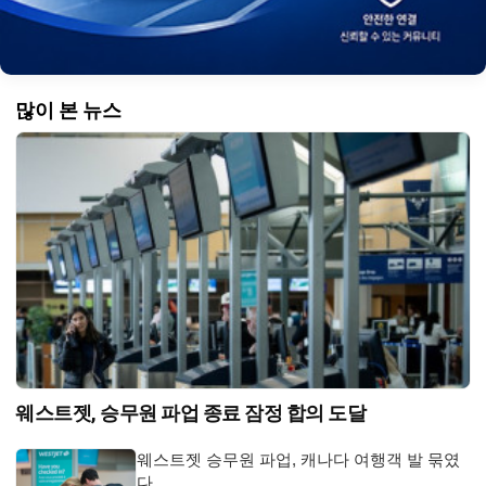
많이 본 뉴스
웨스트젯, 승무원 파업 종료 잠정 합의 도달
웨스트젯 승무원 파업, 캐나다 여행객 발 묶였
다