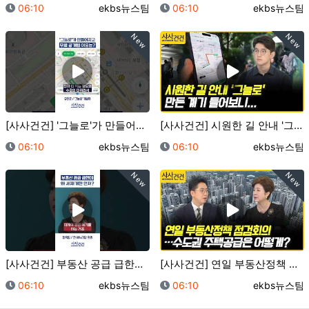
등록일
등록자
등록일
등록자
06:10
ekbs뉴스팀
06:10
ekbs뉴스팀
New
New
[사사건건] '그늘로'가 만들어지고 무료 공개된 이유는…
[사사건건] 시원한 길 안내 '그늘로' 만든 계기 들어…
등록일
등록자
등록일
등록자
06:10
ekbs뉴스팀
06:10
ekbs뉴스팀
New
New
[사사건건] 부동산 공급 급한데 왜 세제개편 먼저? (…
[사사건건] 연일 부동산정책 점검회의…수도권 주택공급은…
등록일
등록자
등록일
등록자
06:10
ekbs뉴스팀
06:10
ekbs뉴스팀