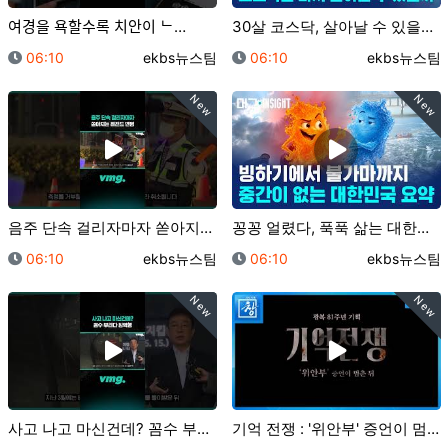
여경을 욕할수록 치안이 ᄂ…
30살 코스닥, 살아날 수 있을까?/ 머그 딥 인사이트…
등록일
등록자
등록일
등록자
06:10
ekbs뉴스팀
06:10
ekbs뉴스팀
New
New
음주 단속 걸리자마자 쏟아지는 레전드 변명 / 비디오머…
꽁꽁 얼렸다, 푹푹 삶는 대한민국 2계절 근황 / 머그…
등록일
등록자
등록일
등록자
06:10
ekbs뉴스팀
06:10
ekbs뉴스팀
New
New
사고 나고 마신건데? 꼼수 부리다 징역행 / 비디오머그…
기억 전쟁 : '위안부' 증언이 멈춘 뒤 [예고] | …