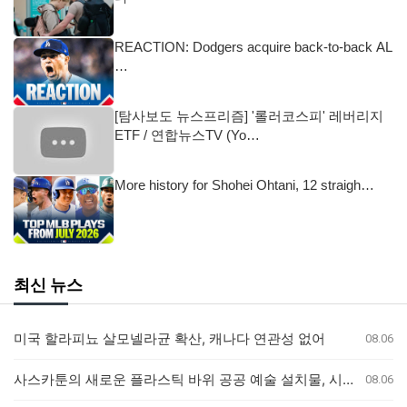
REACTION: Dodgers acquire back-to-back AL
…
[탐사보도 뉴스프리즘] '롤러코스피' 레버리지
ETF / 연합뉴스TV (Yo…
More history for Shohei Ohtani, 12 straigh…
최신 뉴스
미국 할라피뇨 살모넬라균 확산, 캐나다 연관성 없어
08.06
사스카툰의 새로운 플라스틱 바위 공공 예술 설치물, 시민들의 반응 엇갈려
08.06