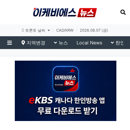
토론토 날씨
|
CAD/KRW
|
2026.08.07 (금)
지역변경
뉴스
Local News
한인생
메뉴
이슈 브리핑