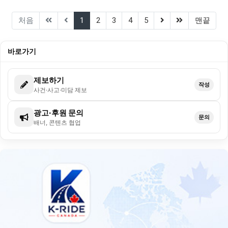
(current)
(next)
(last)
처음
1
2
3
4
5
맨끝
바로가기
제보하기
작성
사건·사고·미담 제보
광고·후원 문의
문의
배너, 콘텐츠 협업