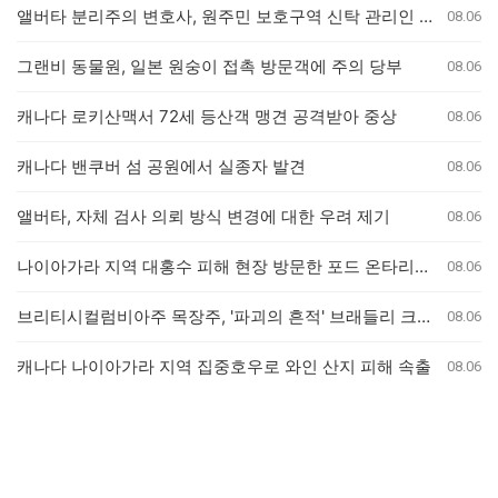
앨버타 분리주의 변호사, 원주민 보호구역 신탁 관리인 직위 박탈 명령에 불복 항소
08.06
그랜비 동물원, 일본 원숭이 접촉 방문객에 주의 당부
08.06
캐나다 로키산맥서 72세 등산객 맹견 공격받아 중상
08.06
캐나다 밴쿠버 섬 공원에서 실종자 발견
08.06
앨버타, 자체 검사 의뢰 방식 변경에 대한 우려 제기
08.06
나이아가라 지역 대홍수 피해 현장 방문한 포드 온타리오 주총리, 재정 지원 발표는 없어
08.06
브리티시컬럼비아주 목장주, '파괴의 흔적' 브래들리 크릭 산불로 집 잃은 참상 증언
08.06
캐나다 나이아가라 지역 집중호우로 와인 산지 피해 속출
08.06