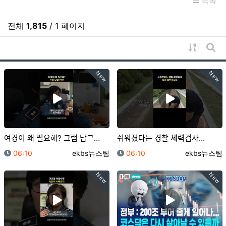
목록
전체
1,815
/ 1 페이지
게시물 
게시
New
New
여경이 왜 필요해? 그럼 남ᄀ…
쉬워졌다는 경찰 체력검사…
등록일
등록자
등록일
등록자
06:10
ekbs뉴스팀
06:10
ekbs뉴스팀
New
New