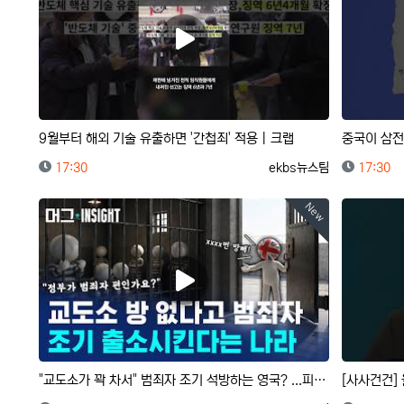
9월부터 해외 기술 유출하면 '간첩죄' 적용｜크랩
등록일
등록자
등록일
17:30
ekbs뉴스팀
17:30
New
"교도소가 꽉 차서" 범죄자 조기 석방하는 영국? ...피해자 유족 "분노 치밀어"？/ 머그 인사이트 / 비…
[사사건건]