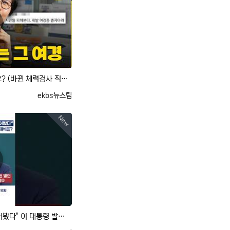
여경 욕하면, 치안이 나아지나요? (바뀐 체력검사 직접 해봄)
등록자
ekbs뉴스팀
New
[사사건건] "개정 형소법 안 읽어봤다" 이 대통령 발언, 여야 해석은? (박범계, 김성태)