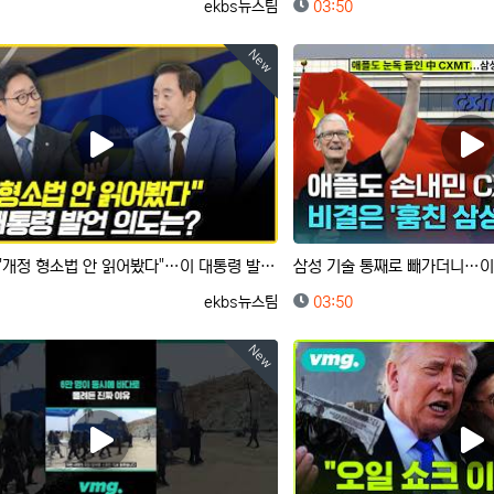
등록자
등록일
ekbs뉴스팀
03:50
New
[사사건건] "개정 형소법 안 읽어봤다"…이 대통령 발언 의도는? (박범계, 김성태)
등록자
등록일
ekbs뉴스팀
03:50
New