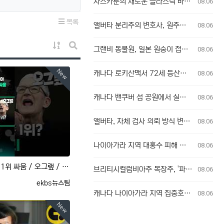
사스카툰의 새로운 플라스틱 바위 공공 예술 설치물, 시민들의 반응 엇갈려
08.06
목록
앨버타 분리주의 변호사, 원주민 보호구역 신탁 관리인 직위 박탈 명령에 불복 항소
08.06
게시물 정렬
그랜비 동물원, 일본 원숭이 접촉 방문객에 주의 당부
08.06
게시판 검색
New
캐나다 로키산맥서 72세 등산객 맹견 공격받아 중상
08.06
캐나다 밴쿠버 섬 공원에서 실종자 발견
08.06
앨버타, 자체 검사 의뢰 방식 변경에 대한 우려 제기
08.06
나이아가라 지역 대홍수 피해 현장 방문한 포드 온타리오 주총리, 재정 지원 발표는 없어
08.06
애플 vs 엔비디아, 치열한 시총 1위 싸움 / 오그랲 / 비디오머그 #shorts
브리티시컬럼비아주 목장주, '파괴의 흔적' 브래들리 크릭 산불로 집 잃은 참상 증언
08.06
등록자
ekbs뉴스팀
캐나다 나이아가라 지역 집중호우로 와인 산지 피해 속출
08.06
New