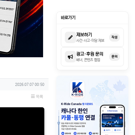
바로가기
제보하기
작성
사건·사고·미담 제보
광고·후원 문의
문의
배너, 콘텐츠 협업
작성일
2026.07.07 00:50
목록