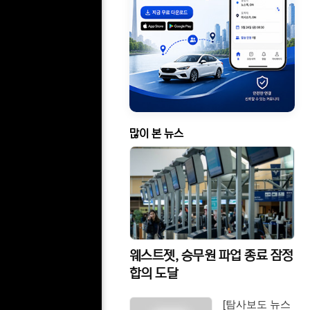
많이 본 뉴스
웨스트젯, 승무원 파업 종료 잠정
합의 도달
[탐사보도 뉴스