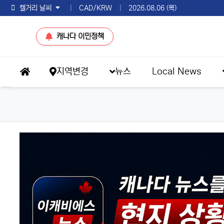
토론토 날씨
|
CAD/KRW
|
2026.08.06 (목)
캐나다 이민정책
메인 메뉴
지역변경
뉴스
Local News
홈으로
이슈 브리핑