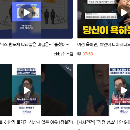
중국이 삼전닉스 반도체 따라잡은 비결은…"훔쳤어요"｜크랩
등록자
등록일
ekbs뉴스팀
07:50
New
 올 하반기 물가가 심상치 않은 이유 (정철진)