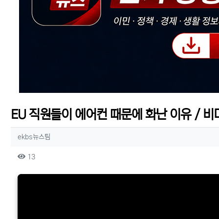
EU 직원들이 에어컨 때문에 화난 이유 / 비디
작성자 정보
작성
ekbs뉴스팀
컨텐츠 정보
조회
13
본문