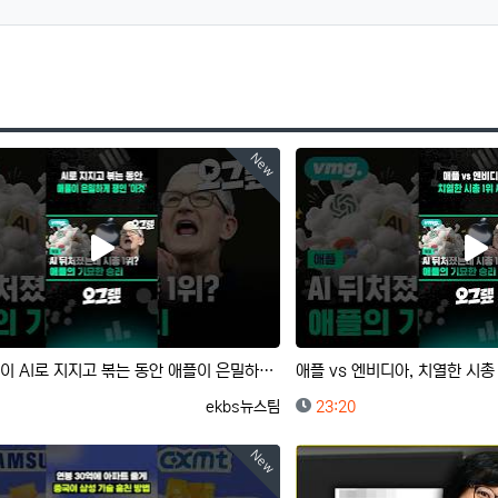
New
다른 기업들이 AI로 지지고 볶는 동안 애플이 은밀하게 쟁인 '이것' / 오그랲 / 비디오머그 #shorts
등록자
등록일
ekbs뉴스팀
23:20
New