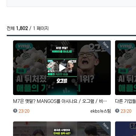
전체
1,802
/ 1 페이지
New
M7은 옛말? MANGOS를 아시나요 / 오그랲 / 비디오머그 #shorts
등록일
등록자
등록일
23:20
ekbs뉴스팀
23:20
New