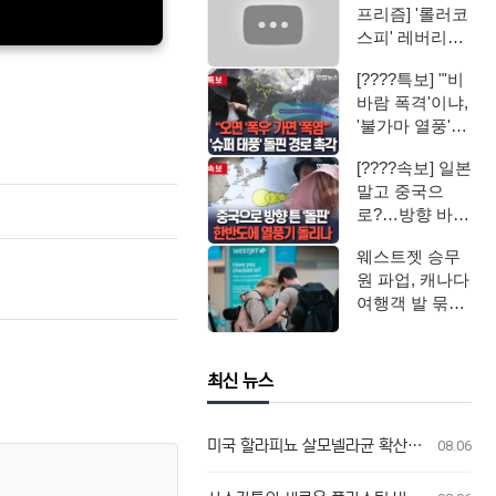
프리즘] '롤러코
스피' 레버리지
ETF / 연합뉴스
[????특보] "'비
TV (Yo…
바람 폭격'이냐,
'불가마 열풍'이
냐"…'슈퍼 태
[????속보] 일본
풍' …
말고 중국으
로?…방향 바꾼
'슈퍼 태풍' 돌
웨스트젯 승무
핀, 한반도…
원 파업, 캐나다
여행객 발 묶였
다
최신 뉴스
미국 할라피뇨 살모넬라균 확산, 캐나다 연관성 없어
08.06