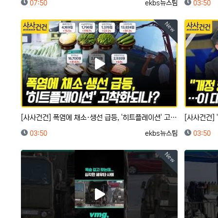
등록일
등록자
등록일
07:50
ekbs뉴스팀
03:50
New
[사사건건] 폭염에 채소·생선 급등, '히트플레이션' 고착화되나? (정철진)
등록일
등록자
등록일
03:50
ekbs뉴스팀
03:50
New