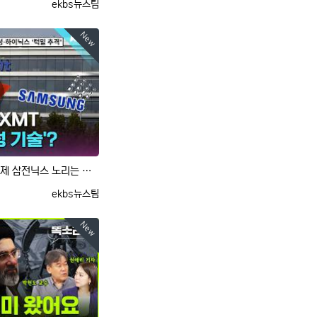
등록자
ekbs뉴스팀
New
삼성 기술 통째로 빼가더니…이제 삼전닉스 노리는 중국?｜크랩
등록자
ekbs뉴스팀
New