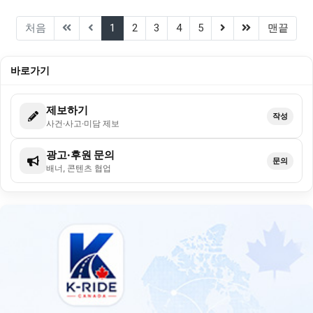
(current)
(next)
(last)
처음
1
2
3
4
5
맨끝
바로가기
제보하기
작성
사건·사고·미담 제보
광고·후원 문의
문의
배너, 콘텐츠 협업