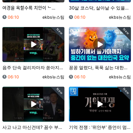
여경을 욕할수록 치안이 ᄂ…
30살 코스닥, 살아날 수 있을까?/ 머그 딥 인사이트…
등록일
등록자
등록일
등록자
06:10
ekbs뉴스팀
06:10
ekbs뉴스팀
New
New
음주 단속 걸리자마자 쏟아지는 레전드 변명 / 비디오머…
꽁꽁 얼렸다, 푹푹 삶는 대한민국 2계절 근황 / 머그…
등록일
등록자
등록일
등록자
06:10
ekbs뉴스팀
06:10
ekbs뉴스팀
New
New
사고 나고 마신건데? 꼼수 부리다 징역행 / 비디오머그…
기억 전쟁 : '위안부' 증언이 멈춘 뒤 [예고] | …