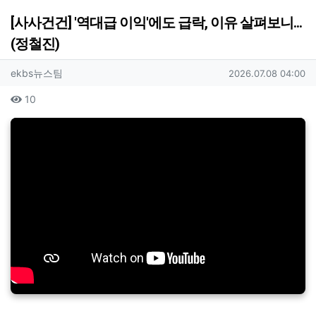
[사사건건] '역대급 이익'에도 급락, 이유 살펴보니...
(정철진)
작성자 정보
작성
작성일
ekbs뉴스팀
2026.07.08 04:00
컨텐츠 정보
조회
10
본문