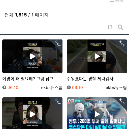
목록
전체
1,815
/ 1 페이지
게시물 
게시
New
New
여경이 왜 필요해? 그럼 남ᄀ…
쉬워졌다는 경찰 체력검사…
등록일
등록자
등록일
등록자
06:10
ekbs뉴스팀
06:10
ekbs뉴스팀
New
New