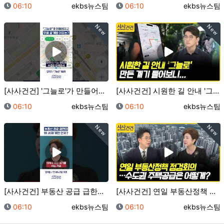
등록일
등록자
등록일
등록자
06:10
ekbs뉴스팀
06:10
ekbs뉴스팀
New
New
[사사건건] '그늘로'가 만들어지고 무료 공개된 이유는…
[사사건건] 시원한 길 안내 '그늘로' 만든 계기 들어…
등록일
등록자
등록일
등록자
06:10
ekbs뉴스팀
06:10
ekbs뉴스팀
New
New
[사사건건] 부동산 공급 급한데 왜 세제개편 먼저? (…
[사사건건] 연일 부동산정책 점검회의…수도권 주택공급은…
등록일
등록자
등록일
등록자
06:10
ekbs뉴스팀
06:10
ekbs뉴스팀