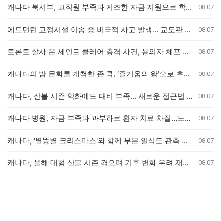
캐나다 북서부, 교직원 부족과 저조한 자금 지원으로 학교 결석률 심화 우려
08.07
에드먼턴 교정시설 이송 중 비극적 사고 발생… 교도관 2명 및 수감자 1명 사망
08.07
토론토 살사 온 세인트 클레어 총격 사건, 용의자 체포 발표 예정
08.07
캐나다의 밤 문화를 개척한 존 쿡, ‘즐거움의 왕’으로 추모받다
08.07
캐나다, 산불 시즌 악화에도 대비 부족... 새로운 접근법 필요
08.07
캐나다 병원, 자금 부족과 과부하로 환자 치료 차질…노조 "대책 마련 시급"
08.07
캐나다, '별똥별 크리스마스'와 함께 부분 일식도 관측 가능
08.07
캐나다, 올해 대형 산불 시즌 겪으며 기후 변화 우려 재점화
08.07