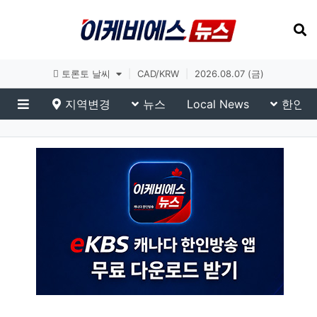
토론토 날씨
|
CAD/KRW
|
2026.08.07 (금)
지역변경
뉴스
Local News
한인생
메뉴
이슈 브리핑