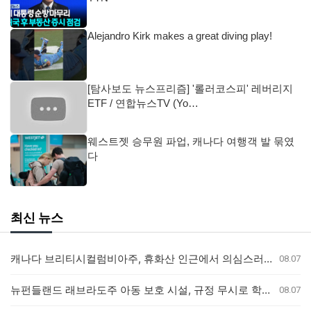
Alejandro Kirk makes a great diving play!
[탐사보도 뉴스프리즘] '롤러코스피' 레버리지
ETF / 연합뉴스TV (Yo…
웨스트젯 승무원 파업, 캐나다 여행객 발 묶였
다
최신 뉴스
캐나다 브리티시컬럼비아주, 휴화산 인근에서 의심스러운 산불 잇따라 발생
08.07
뉴펀들랜드 래브라도주 아동 보호 시설, 규정 무시로 학대 사건 은폐 의혹
08.07