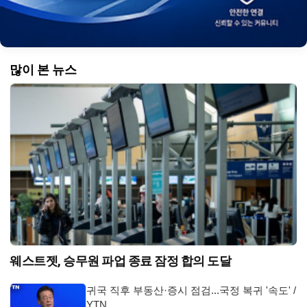
많이 본 뉴스
웨스트젯, 승무원 파업 종료 잠정 합의 도달
귀국 직후 부동산·증시 점검...국정 복귀 '속도' /
YTN