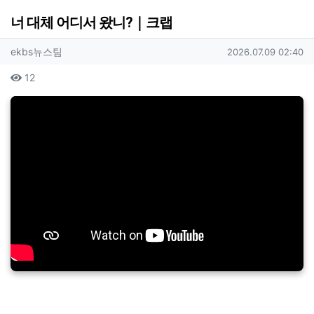
너 대체 어디서 왔니?｜크랩
작성자 정보
작성
작성일
ekbs뉴스팀
2026.07.09 02:40
컨텐츠 정보
조회
12
본문