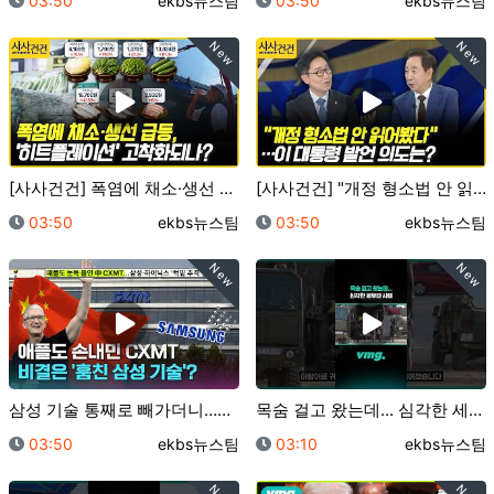
03:50
ekbs뉴스팀
03:50
ekbs뉴스팀
New
New
[사사건건] 폭염에 채소·생선 급등, '히트플레이션'…
[사사건건] "개정 형소법 안 읽어봤다"…이 대통령 발…
등록일
등록자
등록일
등록자
03:50
ekbs뉴스팀
03:50
ekbs뉴스팀
New
New
삼성 기술 통째로 빼가더니…이제 삼전닉스 노리는 중국?…
목숨 걸고 왔는데... 심각한 세우타 사태 / 비디오머…
등록일
등록자
등록일
등록자
03:50
ekbs뉴스팀
03:10
ekbs뉴스팀