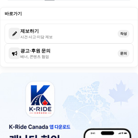
바로가기
제보하기
작성
사건·사고·미담 제보
광고·후원 문의
문의
배너, 콘텐츠 협업