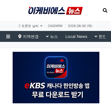
토론토 날씨
|
CAD/KRW
|
2026.08.06 (목)
지역변경
뉴스
Local News
한인생
메뉴
이슈 브리핑