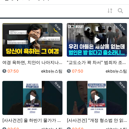
게시물 
게시
New
New
여경 욕하면, 치안이 나아지나요? (바뀐 체력검사 직접…
"교도소가 꽉 차서" 범죄자 조기 석방하는 영국? ..…
등록일
등록자
등록일
등록자
07:50
ekbs뉴스팀
07:50
ekbs뉴스팀
New
New
[사사건건] 올 하반기 물가가 심상치 않은 이유 (정철…
[사사건건] "개정 형소법 안 읽어봤다" 이 대통령 발…
등록일
등록자
등록일
등록자