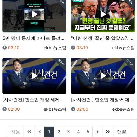
New
New
6만 명이 동시에 바다로 몰려든 진짜 이유 / 비디오머…
"이란 전쟁, 끝난 줄 알았죠?.. 진짜 위기는 지금부…
등록일
등록자
등록일
등록자
03:10
ekbs뉴스팀
03:10
ekbs뉴스팀
New
New
[사사건건] 형소법 개정·세제개편 여진…밥상 물가 위협…
[사사건건 ] 형소법 개정·세제개편 여진…밥상 물가 위…
등록일
등록자
등록일
등록자
02:00
ekbs뉴스팀
02:00
ekbs뉴스팀
(current)
(next)
(last)
처음
1
2
3
4
5
맨끝