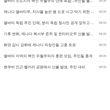
앨버타 소도시서 백인 우월주의 단체 회합…주민들 불안감 고조
08.06
캐나다 앨버타주, 치사율 높은 뱀 도로 사고 막기 위한 안전 대책 마련
08.06
앨버타 독립 추진 단체, 분리 독립 청사진 공개 앞두고 전문가 검토 착수
08.06
기후 변화, 캐나다 북서부 준주 및 온타리오주 산불 발생 가능성 두 배 높여
08.06
화면 감시 강화에 캐나다 직장인들 고충 토로
08.06
앨버타 지역의 백인 우월주의자 훈련 모임, 주민들 충격
08.06
밴쿠버 인근 벨카라 공원에서 산불 발생, 주민 대피
08.06