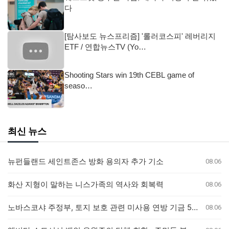
다
[탐사보도 뉴스프리즘] '롤러코스피' 레버리지
ETF / 연합뉴스TV (Yo…
Shooting Stars win 19th CEBL game of
seaso…
최신 뉴스
뉴펀들랜드 세인트존스 방화 용의자 추가 기소
08.06
화산 지형이 말하는 니스가족의 역사와 회복력
08.06
노바스코샤 주정부, 토지 보호 관련 미사용 연방 기금 5백만 달러 반환
08.06