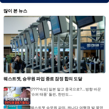
많이 본 뉴스
웨스트젯, 승무원 파업 종료 잠정 합의 도달
[????속보] 일본 말고 중국으로?…방향 바꾼
'슈퍼 태풍' 돌핀, 한반도…
웨스트젯 승무원 파업, 캐나다 여행객 발 묶였