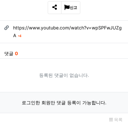
신고
SNS 공유
관련자료
https://www.youtube.com/watch?v=wpSPFwJUZg
회 연결
A
4
댓글
0
등록된 댓글이 없습니다.
로그인한 회원만 댓글 등록이 가능합니다.
목록