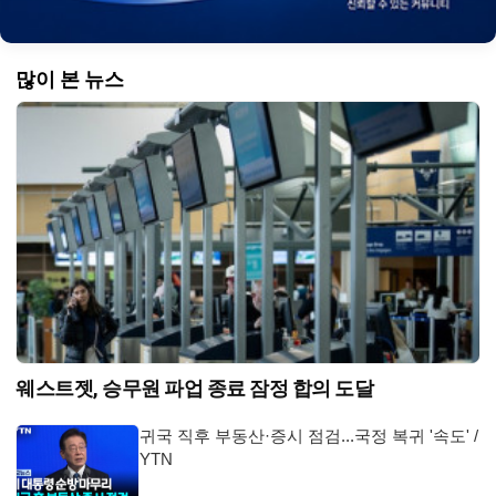
많이 본 뉴스
웨스트젯, 승무원 파업 종료 잠정 합의 도달
귀국 직후 부동산·증시 점검...국정 복귀 '속도' /
YTN