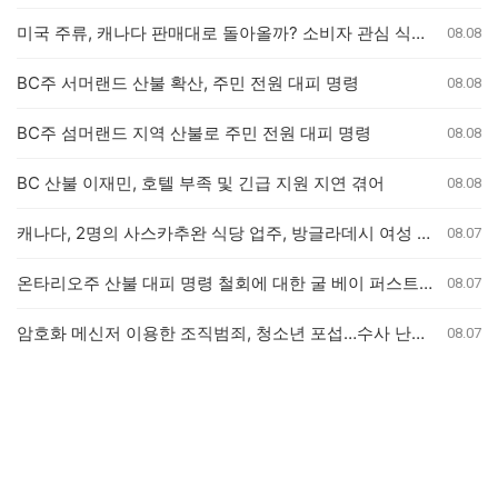
미국 주류, 캐나다 판매대로 돌아올까? 소비자 관심 식었나
08.08
BC주 서머랜드 산불 확산, 주민 전원 대피 명령
08.08
BC주 섬머랜드 지역 산불로 주민 전원 대피 명령
08.08
BC 산불 이재민, 호텔 부족 및 긴급 지원 지연 겪어
08.08
캐나다, 2명의 사스카추완 식당 업주, 방글라데시 여성 인신매매 유죄 판결
08.07
온타리오주 산불 대피 명령 철회에 대한 굴 베이 퍼스트 네이션의 강력 반발
08.07
암호화 메신저 이용한 조직범죄, 청소년 포섭…수사 난항 예고
08.07