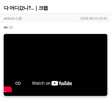
다 어디갔니?...｜크랩
작성자 정보
작성
작성일
ekbs뉴스팀
2026.06.10 23:20
컨텐츠 정보
조회
23
본문