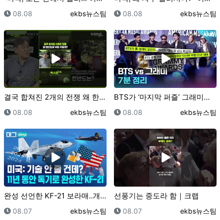
등록일
등록자
등록일
등록자
08.08
ekbs뉴스팀
08.08
ekbs뉴스팀
결국 합쳐진 2개의 전쟁 왜 한반도에 위협 커질까? /…
BTS가 ‘마지막 퍼즐’ 그래미를 보이콧한 진짜 이유｜…
등록일
등록자
등록일
등록자
08.08
ekbs뉴스팀
08.08
ekbs뉴스팀
완성 선언한 KF-21 보라매..개발사 완벽 총정리/ …
선풍기는 중도라 함｜크랩
등록일
등록자
등록일
등록자
08.07
ekbs뉴스팀
08.07
ekbs뉴스팀