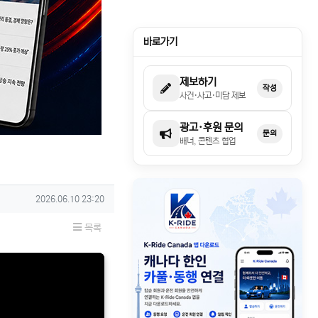
바로가기
제보하기
작성
사건·사고·미담 제보
광고·후원 문의
문의
배너, 콘텐츠 협업
작성일
2026.06.10 23:20
목록