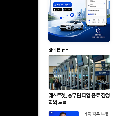
많이 본 뉴스
웨스트젯, 승무원 파업 종료 잠정
합의 도달
귀국 직후 부동