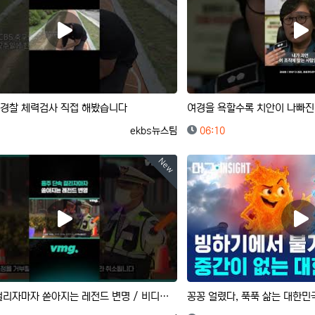
경찰 체력검사 직접 해봤습니다
여경을 욕할수록 치안이 나빠지
등록자
등록일
ekbs뉴스팀
06:10
New
음주 단속 걸리자마자 쏟아지는 레전드 변명 / 비디오머그 #shorts