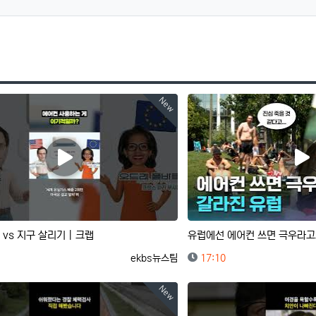
New
 vs 지구 살리기｜크랩
유럽에선 에어컨 쓰면 극우라
등록자
등록일
ekbs뉴스팀
17:10
New