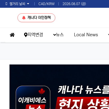
토론토 날씨
|
CAD/KRW
|
2026.08.07 (금)
캐나다 이민정책
메인 메뉴
지역변경
뉴스
Local News
홈으로
이슈 브리핑