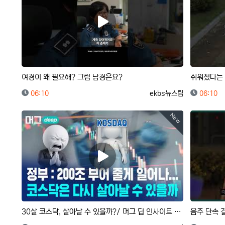
여경이 왜 필요해? 그럼 남경은요?
쉬워졌다는 
등록일
등록자
등록일
06:10
ekbs뉴스팀
06:10
New
30살 코스닥, 살아날 수 있을까?/ 머그 딥 인사이트 / 비디오머그