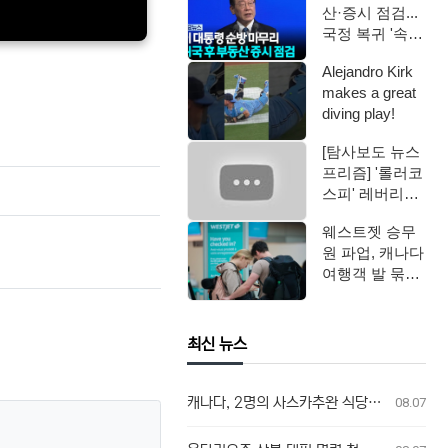
산·증시 점검...
국정 복귀 '속도'
/ YTN
Alejandro Kirk
makes a great
diving play!
[탐사보도 뉴스
프리즘] '롤러코
스피' 레버리지
ETF / 연합뉴스
웨스트젯 승무
TV (Yo…
원 파업, 캐나다
여행객 발 묶였
다
최신 뉴스
캐나다, 2명의 사스카추완 식당 업주, 방글라데시 여성 인신매매 유죄 판결
08.07