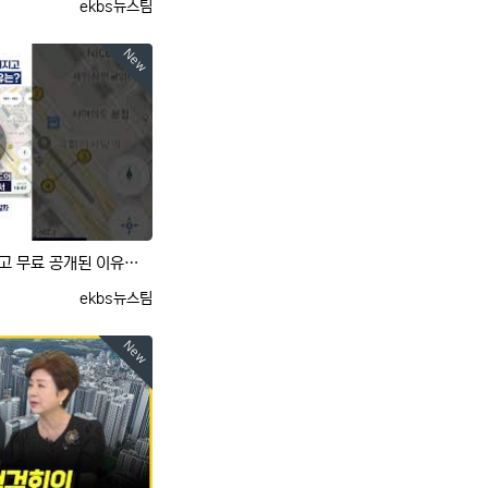
등록자
ekbs뉴스팀
New
[사사건건] '그늘로'가 만들어지고 무료 공개된 이유는? (유민준)
등록자
ekbs뉴스팀
New