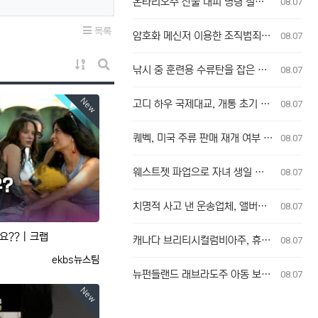
온타리오주 산불 대피 명령 철회에 대한 굴 베이 퍼스트 네이션의 강력 반발
08.07
목록
암호화 메신저 이용한 조직범죄, 청소년 포섭…수사 난항 예고
08.07
게시물 정렬
낚시 중 훈련용 수류탄을 잡은 남성
08.07
게시판 검색
New
고디 하우 국제대교, 개통 초기 이용객 이중 요금 청구 의혹 제기
08.07
퀘벡, 미국 주류 판매 재개 여부 단독 결정
08.07
웨스트젯 파업으로 자녀 생일 놓친 부모, 후회와 실망감 호소
08.07
치명적 사고 낸 운송업체, 앨버타주서 운영 금지 조치
08.07
고요??｜크랩
캐나다 브리티시컬럼비아주, 휴화산 인근에서 의심스러운 산불 잇따라 발생
08.07
등록자
ekbs뉴스팀
뉴펀들랜드 래브라도주 아동 보호 시설, 규정 무시로 학대 사건 은폐 의혹
08.07
New