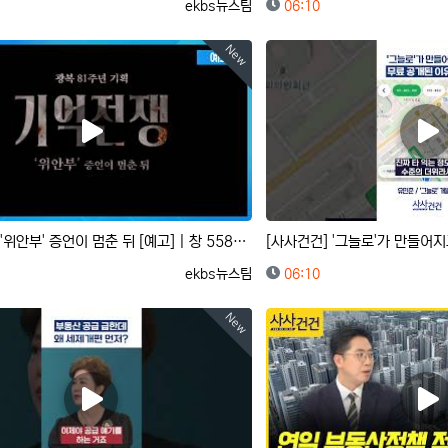
등록자
등록일
ekbs뉴스팀
06:10
New
기억 전쟁 : '위안부' 증언이 멈춘 뒤 [예고] | 창 558회 (KBS 26.8.11.)
등록자
등록일
ekbs뉴스팀
06:10
New