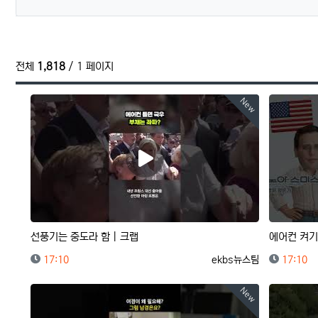
전체
1,818
/ 1 페이지
New
선풍기는 중도라 함｜크랩
에어컨 켜기
등록일
등록자
등록일
17:10
ekbs뉴스팀
17:10
New