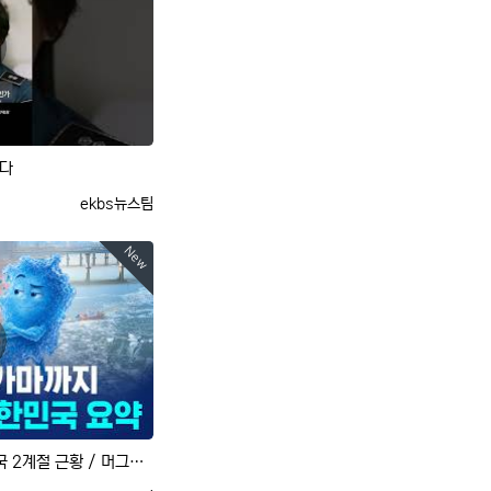
ᆫ다
등록자
ekbs뉴스팀
New
꽁꽁 얼렸다, 푹푹 삶는 대한민국 2계절 근황 / 머그인사이트 / 비디오머그