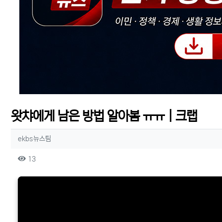
왓챠에게 남은 방법 알아봄 ㅠㅠ｜크랩
작성자 정보
작성
ekbs뉴스팀
컨텐츠 정보
조회
13
본문