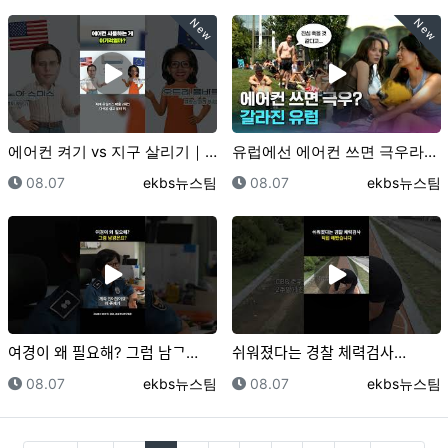
New
New
에어컨 켜기 vs 지구 살리기｜크랩
유럽에선 에어컨 쓰면 극우라고요??｜크랩
등록일
등록자
등록일
등록자
08.07
ekbs뉴스팀
08.07
ekbs뉴스팀
여경이 왜 필요해? 그럼 남ᄀ…
쉬워졌다는 경찰 체력검사…
등록일
등록자
등록일
등록자
08.07
ekbs뉴스팀
08.07
ekbs뉴스팀