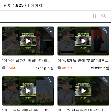
전체
1,825
/ 1 페이지
게시물 
게시
New
New
"이란은 끝까지 버팁니다 최강대국 미국, 못 버텨요" …
이란, 6개월 만에 '부활' "배후에 '이 나라' 있었…
등록일
등록자
등록일
등록자
06:50
ekbs뉴스팀
06:50
ekbs뉴스팀
New
New
"미국, 모든 면에서 불리... 이란에 쓸 카드가 없어…
미국, 왜 자꾸 물러서나? "이란, 여차 하면 확전합니…