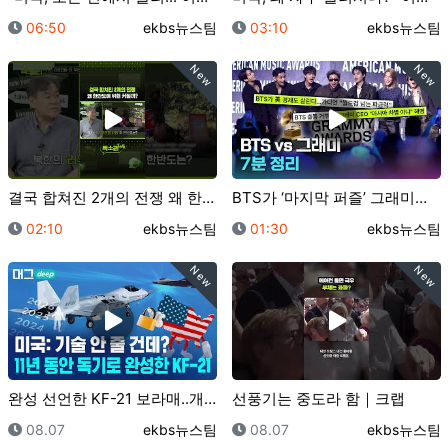
등록일
등록자
등록일
등록자
06:50
ekbs뉴스팀
03:10
ekbs뉴스팀
New
New
결국 합쳐진 2개의 전쟁 왜 한반도에 위협 커질까? /…
BTS가 ‘마지막 퍼즐’ 그래미를 보이콧한 진짜 이유｜…
등록일
등록자
등록일
등록자
02:10
ekbs뉴스팀
01:30
ekbs뉴스팀
New
New
완성 선언한 KF-21 보라매..개발사 완벽 총정리/ …
선풍기는 중도라 함｜크랩
등록일
등록자
등록일
등록자
08.07
ekbs뉴스팀
08.07
ekbs뉴스팀