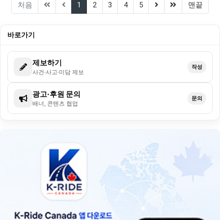
(current)
(next)
(last)
처음
1
2
3
4
5
맨끝
바로가기
제보하기
작성
사건·사고·미담 제보
광고·후원 문의
문의
배너, 콘텐츠 협업