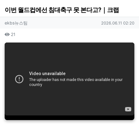
이번 월드컵에선 침대축구 못 본다고?｜크랩
작성자 정보
작성
작성일
ekbs뉴스팀
2026.06.11 02:20
컨텐츠 정보
조회
21
본문