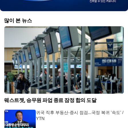
많이 본 뉴스
웨스트젯, 승무원 파업 종료 잠정 합의 도달
귀국 직후 부동산·증시 점검...국정 복귀 '속도' /
YTN