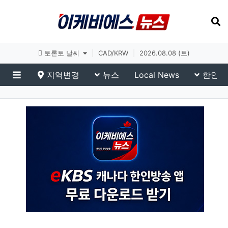
토론토 날씨
|
CAD/KRW
|
2026.08.08 (토)
지역변경
뉴스
Local News
한인생
메뉴
이슈 브리핑