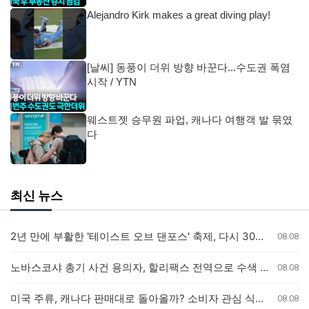
Alejandro Kirk makes a great diving play!
[날씨] 동풍이 더위 방향 바꾼다...수도권 폭염
시작 / YTN
웨스트젯 승무원 파업, 캐나다 여행객 발 묶였
다
최신 뉴스
2년 만에 부활한 '테이스트 오브 댄포스' 축제, 다시 30년 이어가길
08.08
노바스코샤 총기 사건 용의자, 할리팩스 전역으로 수색 확대
08.08
미국 주류, 캐나다 판매대로 돌아올까? 소비자 관심 식었나
08.08