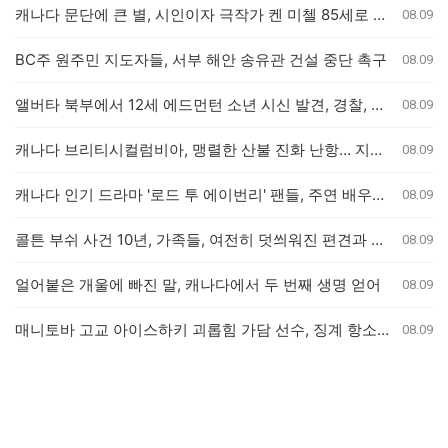
캐나다 문단에 큰 별, 시인이자 극작가 켄 미첼 85세로 별세
08.09
BC주 원주민 지도자들, 서부 해안 송유관 건설 중단 촉구
08.09
앨버타 북부에서 12세 에드먼턴 소년 시신 발견, 경찰, 살인 사건 수사 개시
08.09
캐나다 브리티시컬럼비아, 맹렬한 산불 진화 난항… 지상 병력 투입 불가
08.09
캐나다 인기 드라마 '로드 투 에이번리' 팬들, 주연 배우들과 특별한 만남 가져
08.09
콜튼 부쉬 사건 10년, 가족들, 여전히 덧씌워진 편견과 왜곡된 진실 호소
08.09
얼어붙은 개울에 빠진 말, 캐나다에서 두 번째 생명 얻어
08.09
매니토바 고교 아이스하키 괴롭힘 가담 선수, 징계 항소 기각
08.09