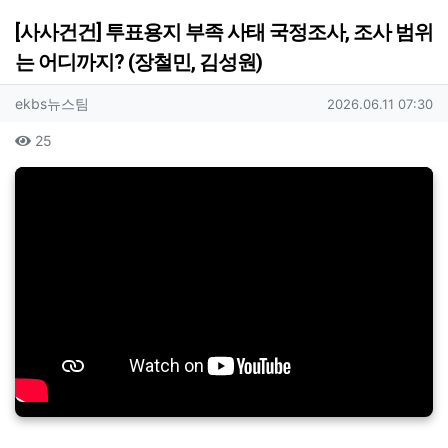
[사사건건] 투표용지 부족 사태 국정조사, 조사 범위
는 어디까지? (장철민, 김성원)
작성자 정보
작성
작성일
ekbs뉴스팀
2026.06.11 07:30
컨텐츠 정보
조회
25
본문