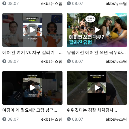
등록일
등록자
등록일
등록자
08.07
ekbs뉴스팀
08.07
ekbs뉴스팀
에어컨 켜기 vs 지구 살리기｜크랩
유럽에선 에어컨 쓰면 극우라고요??｜크랩
등록일
등록자
등록일
등록자
08.07
ekbs뉴스팀
08.07
ekbs뉴스팀
여경이 왜 필요해? 그럼 남ᄀ…
쉬워졌다는 경찰 체력검사…
등록일
등록자
등록일
등록자
08.07
ekbs뉴스팀
08.07
ekbs뉴스팀