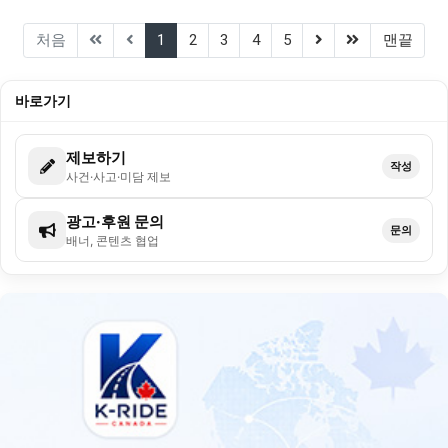
(current)
(next)
(last)
처음
1
2
3
4
5
맨끝
바로가기
제보하기
작성
사건·사고·미담 제보
광고·후원 문의
문의
배너, 콘텐츠 협업