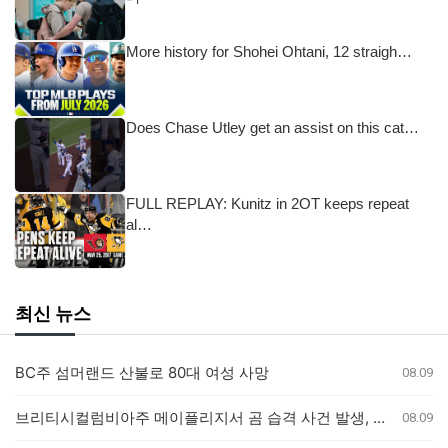
More history for Shohei Ohtani, 12 straigh…
Does Chase Utley get an assist on this cat…
FULL REPLAY: Kunitz in 2OT keeps repeat
al…
최신 뉴스
BC주 섬머랜드 산불로 80대 여성 사망
08.09
브리티시컬럼비아주 메이플리지서 곰 습격 사건 발생, 3세 여아 병원 이송
08.09