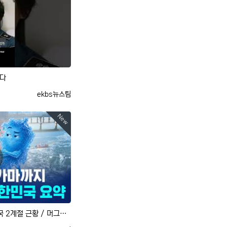
ᆫ다
등록자
ekbs뉴스팀
New
꽁꽁 얼렸다, 푹푹 삶는 대한민국 2계절 근황 / 머그인사이트 / 비디오머그