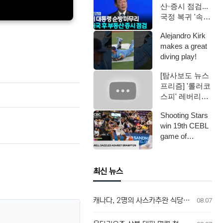
산·증시 점검...
국정 복귀 '속도'
/ YTN
Alejandro Kirk
makes a great
diving play!
[탐사보도 뉴스
프리즘] '롤러코
스피' 레버리지
ETF / 연합뉴스
Shooting Stars
TV (Yo…
win 19th CEBL
game of
seaso…
최신 뉴스
캐나다, 2명의 사스카추완 식당 업주, 방글라데시 여성 인신매매 유죄 판결
08.07