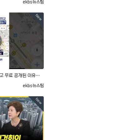
등록자
ekbs뉴스팀
New
[사사건건] '그늘로'가 만들어지고 무료 공개된 이유는? (유민준)
등록자
ekbs뉴스팀
New