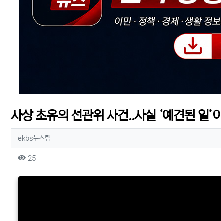
사상 초유의 선관위 사건..사실 ‘예견된 일’이
작성자 정보
작성
ekbs뉴스팀
컨텐츠 정보
조회
25
본문