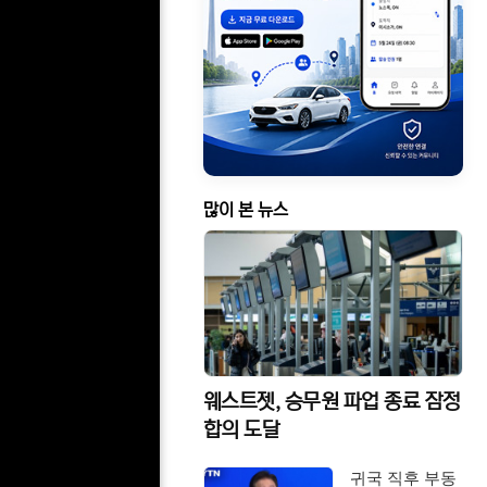
많이 본 뉴스
웨스트젯, 승무원 파업 종료 잠정
합의 도달
귀국 직후 부동