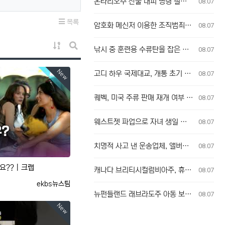
온타리오주 산불 대피 명령 철회에 대한 굴 베이 퍼스트 네이션의 강력 반발
08.07
목록
암호화 메신저 이용한 조직범죄, 청소년 포섭…수사 난항 예고
08.07
게시물 정렬
낚시 중 훈련용 수류탄을 잡은 남성
08.07
게시판 검색
New
고디 하우 국제대교, 개통 초기 이용객 이중 요금 청구 의혹 제기
08.07
퀘벡, 미국 주류 판매 재개 여부 단독 결정
08.07
웨스트젯 파업으로 자녀 생일 놓친 부모, 후회와 실망감 호소
08.07
치명적 사고 낸 운송업체, 앨버타주서 운영 금지 조치
08.07
고요??｜크랩
캐나다 브리티시컬럼비아주, 휴화산 인근에서 의심스러운 산불 잇따라 발생
08.07
등록자
ekbs뉴스팀
뉴펀들랜드 래브라도주 아동 보호 시설, 규정 무시로 학대 사건 은폐 의혹
08.07
New