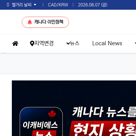
토론토 날씨
|
CAD/KRW
|
2026.08.07 (금)
캐나다 이민정책
메인 메뉴
지역변경
뉴스
Local News
홈으로
이슈 브리핑