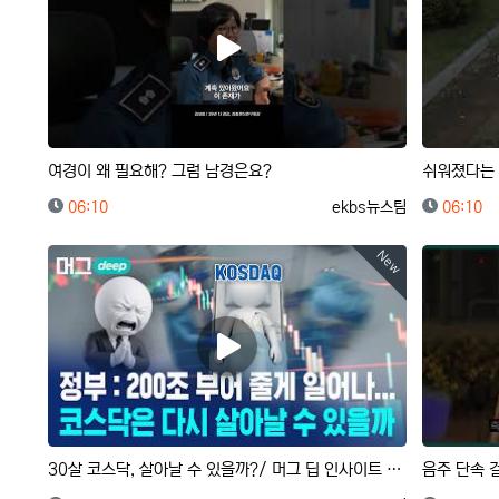
여경이 왜 필요해? 그럼 남경은요?
쉬워졌다는 
등록일
등록자
등록일
06:10
ekbs뉴스팀
06:10
New
30살 코스닥, 살아날 수 있을까?/ 머그 딥 인사이트 / 비디오머그