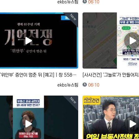
등록자
등록일
ekbs뉴스팀
06:10
New
기억 전쟁 : '위안부' 증언이 멈춘 뒤 [예고] | 창 558회 (KBS 26.8.11.)
등록자
등록일
ekbs뉴스팀
06:10
New