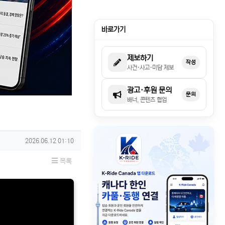
바로가기
제보하기
작성
사건·사고·미담 제보
광고·후원 문의
문의
배너, 콘텐츠 협업
작성일
2026.06.12 01:10
목록