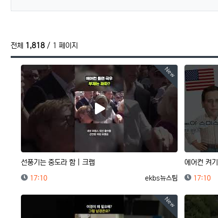
전체
1,818
/ 1 페이지
New
선풍기는 중도라 함｜크랩
에어컨 켜기
등록일
등록자
등록일
17:10
ekbs뉴스팀
17:10
New