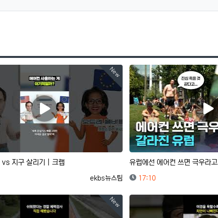
New
 vs 지구 살리기｜크랩
유럽에선 에어컨 쓰면 극우라
등록자
등록일
ekbs뉴스팀
17:10
New