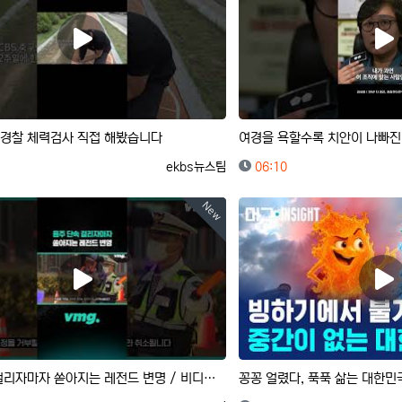
경찰 체력검사 직접 해봤습니다
여경을 욕할수록 치안이 나빠지
등록자
등록일
ekbs뉴스팀
06:10
New
음주 단속 걸리자마자 쏟아지는 레전드 변명 / 비디오머그 #shorts