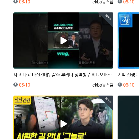
등록일
등록자
등록일
06:10
ekbs뉴스팀
06:10
New
사고 나고 마신건데? 꼼수 부리다 징역행 / 비디오머그 #shorts
등록일
등록자
등록일
06:10
ekbs뉴스팀
06:10
New