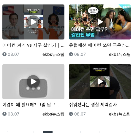
에어컨 켜기 vs 지구 살리기｜크랩
유럽에선 에어컨 쓰면 극우라고요??｜크랩
등록일
등록자
등록일
등록자
08.07
ekbs뉴스팀
08.07
ekbs뉴스팀
여경이 왜 필요해? 그럼 남ᄀ…
쉬워졌다는 경찰 체력검사…
등록일
등록자
등록일
등록자
08.07
ekbs뉴스팀
08.07
ekbs뉴스팀