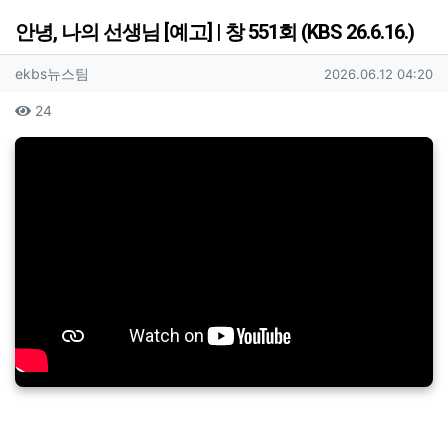
안녕, 나의 선생님 [예고] | 창 551회 (KBS 26.6.16.)
작성자 정보
작성
작성일
ekbs뉴스팀
2026.06.12 04:20
컨텐츠 정보
조회
24
본문