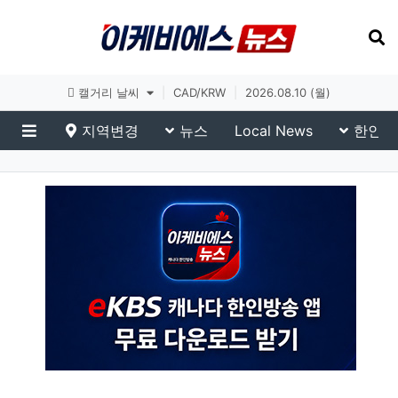
토론토 날씨
|
CAD/KRW
|
2026.08.10 (월)
지역변경
뉴스
Local News
한인생
메뉴
이슈 브리핑