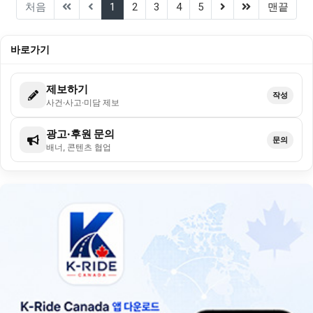
(current)
(next)
(last)
처음
1
2
3
4
5
맨끝
바로가기
제보하기
작성
사건·사고·미담 제보
광고·후원 문의
문의
배너, 콘텐츠 협업