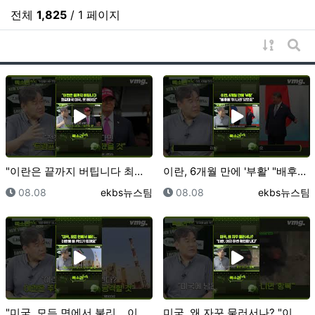
전체
1,825
/ 1 페이지
게시물 
게시
"이란은 끝까지 버팁니다 최강대국 미국, 못 버텨요" …
이란, 6개월 만에 '부활' "배후에 '이 나라' 있었…
등록일
등록자
등록일
등록자
08.08
ekbs뉴스팀
08.08
ekbs뉴스팀
"미국, 모든 면에서 불리... 이란에 쓸 카드가 없어…
미국, 왜 자꾸 물러서나? "이란, 여차 하면 확전합니…