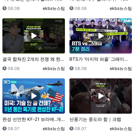
등록일
등록자
등록일
등록자
08.08
ekbs뉴스팀
08.08
ekbs뉴스팀
결국 합쳐진 2개의 전쟁 왜 한반도에 위협 커질까? /…
BTS가 ‘마지막 퍼즐’ 그래미를 보이콧한 진짜 이유｜…
등록일
등록자
등록일
등록자
08.08
ekbs뉴스팀
08.08
ekbs뉴스팀
완성 선언한 KF-21 보라매..개발사 완벽 총정리/ …
선풍기는 중도라 함｜크랩
등록일
등록자
등록일
등록자
08.07
ekbs뉴스팀
08.07
ekbs뉴스팀