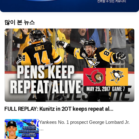
많이 본 뉴스
FULL REPLAY: Kunitz in 2OT keeps repeat al…
Yankees No. 1 prospect George Lombard Jr.
…