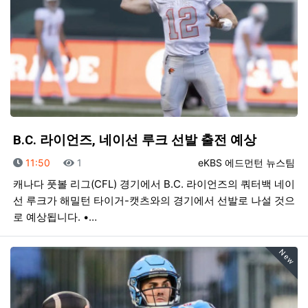
B.C. 라이언즈, 네이선 루크 선발 출전 예상
등록일
조회
등록자
11:50
1
eKBS 에드먼턴 뉴스팀
캐나다 풋볼 리그(CFL) 경기에서 B.C. 라이언즈의 쿼터백 네이
선 루크가 해밀턴 타이거-캣츠와의 경기에서 선발로 나설 것으
로 예상됩니다. •…
New