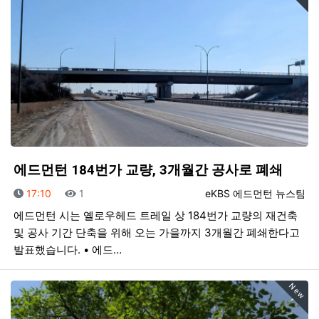
에드먼턴 184번가 교량, 3개월간 공사로 폐쇄
등록일
조회
등록자
17:10
1
eKBS 에드먼턴 뉴스팀
에드먼턴 시는 옐로우헤드 트레일 상 184번가 교량의 재건축
및 공사 기간 단축을 위해 오는 가을까지 3개월간 폐쇄한다고
발표했습니다. • 에드…
New