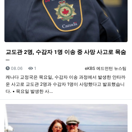
교도관 2명, 수감자 1명 이송 중 사망 사고로 목숨
…
등록일
조회
등록자
08.06
1
eKBS 에드먼턴 뉴스팀
캐나다 교정국은 목요일, 수감자 이송 과정에서 발생한 안타까
운 사고로 교도관 2명과 수감자 1명이 사망했다고 발표했습니
다. • 목요일 발생한 사…