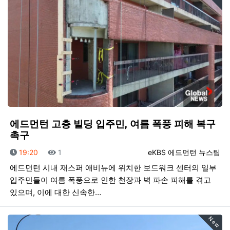
에드먼턴 고층 빌딩 입주민, 여름 폭풍 피해 복구
촉구
등록일
조회
등록자
19:20
1
eKBS 에드먼턴 뉴스팀
에드먼턴 시내 재스퍼 애비뉴에 위치한 보드워크 센터의 일부
입주민들이 여름 폭풍으로 인한 천장과 벽 파손 피해를 겪고
있으며, 이에 대한 신속한…
New