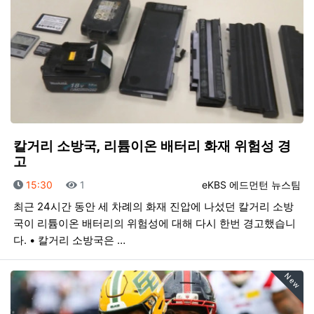
칼거리 소방국, 리튬이온 배터리 화재 위험성 경
고
등록일
조회
등록자
15:30
1
eKBS 에드먼턴 뉴스팀
최근 24시간 동안 세 차례의 화재 진압에 나섰던 칼거리 소방
국이 리튬이온 배터리의 위험성에 대해 다시 한번 경고했습니
다. • 칼거리 소방국은 …
New