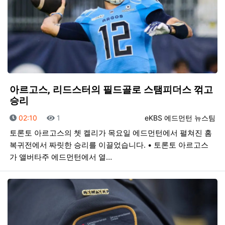
아르고스, 리드스터의 필드골로 스탬피더스 꺾고
승리
등록일
조회
등록자
02:10
1
eKBS 에드먼턴 뉴스팀
토론토 아르고스의 쳇 켈리가 목요일 에드먼턴에서 펼쳐진 홈
복귀전에서 짜릿한 승리를 이끌었습니다. • 토론토 아르고스
가 앨버타주 에드먼턴에서 열…