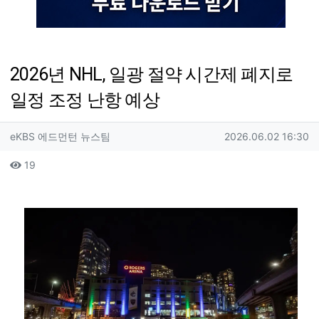
2026년 NHL, 일광 절약 시간제 폐지로
일정 조정 난항 예상
작성자 정보
작성
작성일
eKBS 에드먼턴 뉴스팀
2026.06.02 16:30
컨텐츠 정보
조회
19
본문