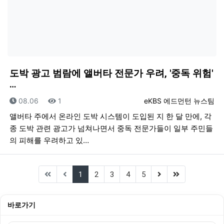
도박 광고 범람에 앨버타 전문가 우려, '중독 위험'
…
등록일
조회
등록자
08.06
1
eKBS 에드먼턴 뉴스팀
앨버타 주에서 온라인 도박 시스템이 도입된 지 한 달 만에, 각
종 도박 관련 광고가 넘쳐나면서 중독 전문가들이 일부 주민들
의 피해를 우려하고 있…
(current)
(next)
(last)
1
2
3
4
5
바로가기