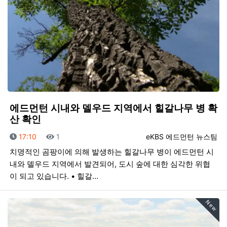
에드먼턴 시내와 델우드 지역에서 힐갈나무 병 확
산 확인
등록일
조회
등록자
17:10
1
eKBS 에드먼턴 뉴스팀
치명적인 곰팡이에 의해 발생하는 힐갈나무 병이 에드먼턴 시
내와 델우드 지역에서 발견되어, 도시 숲에 대한 심각한 위협
이 되고 있습니다. • 힐갈…
New