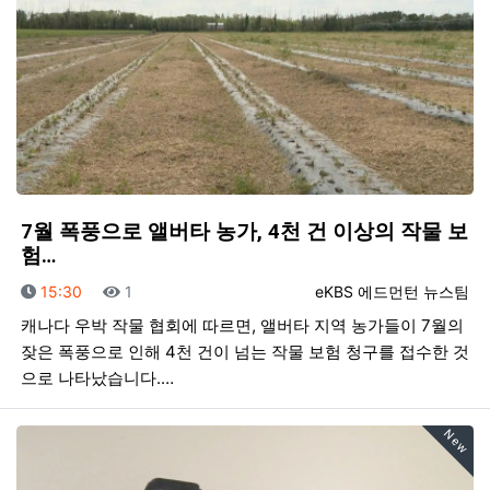
7월 폭풍으로 앨버타 농가, 4천 건 이상의 작물 보
험…
등록일
조회
등록자
15:30
1
eKBS 에드먼턴 뉴스팀
캐나다 우박 작물 협회에 따르면, 앨버타 지역 농가들이 7월의
잦은 폭풍으로 인해 4천 건이 넘는 작물 보험 청구를 접수한 것
으로 나타났습니다.…
New