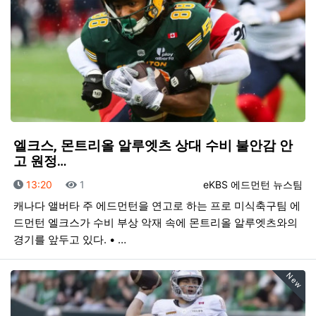
엘크스, 몬트리올 알루엣츠 상대 수비 불안감 안
고 원정…
등록일
조회
등록자
13:20
1
eKBS 에드먼턴 뉴스팀
캐나다 앨버타 주 에드먼턴을 연고로 하는 프로 미식축구팀 에
드먼턴 엘크스가 수비 부상 악재 속에 몬트리올 알루엣츠와의
경기를 앞두고 있다. • …
New