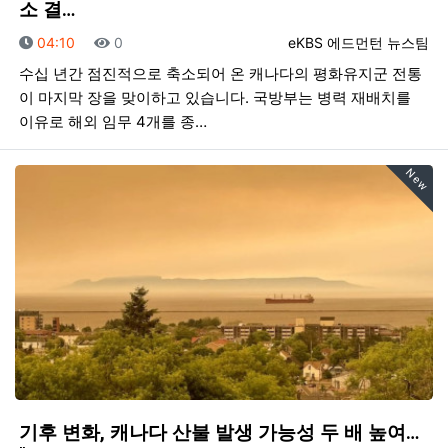
소 결…
등록일
조회
등록자
04:10
0
eKBS 에드먼턴 뉴스팀
수십 년간 점진적으로 축소되어 온 캐나다의 평화유지군 전통
이 마지막 장을 맞이하고 있습니다. 국방부는 병력 재배치를
이유로 해외 임무 4개를 종…
New
기후 변화, 캐나다 산불 발생 가능성 두 배 높여…