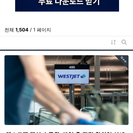
전체
1,504
/ 1 페이지
게시물 
게시
New