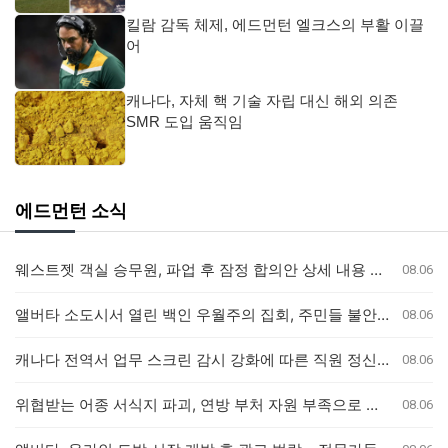
킬람 감독 체제, 에드먼턴 엘크스의 부활 이끌
어
캐나다, 자체 핵 기술 자립 대신 해외 의존
SMR 도입 움직임
에드먼턴 소식
웨스트젯 객실 승무원, 파업 후 잠정 합의안 상세 내용 공개
08.06
앨버타 소도시서 열린 백인 우월주의 집회, 주민들 불안감 고조
08.06
캐나다 전역서 업무 스크린 감시 강화에 따른 직원 정신 건강 우려 제기
08.06
위협받는 어종 서식지 파괴, 연방 부처 자원 부족으로 조사 중단
08.06