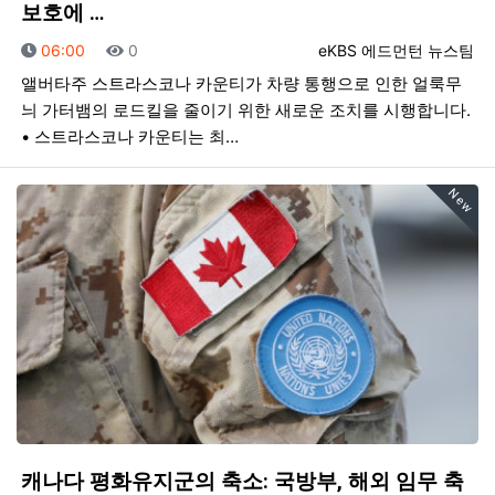
보호에 …
등록일
조회
등록자
06:00
0
eKBS 에드먼턴 뉴스팀
앨버타주 스트라스코나 카운티가 차량 통행으로 인한 얼룩무
늬 가터뱀의 로드킬을 줄이기 위한 새로운 조치를 시행합니다.
• 스트라스코나 카운티는 최…
New
캐나다 평화유지군의 축소: 국방부, 해외 임무 축