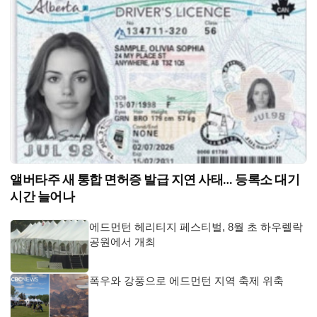
앨버타주 새 통합 면허증 발급 지연 사태… 등록소 대기
시간 늘어나
에드먼턴 헤리티지 페스티벌, 8월 초 하우렐락
공원에서 개최
폭우와 강풍으로 에드먼턴 지역 축제 위축