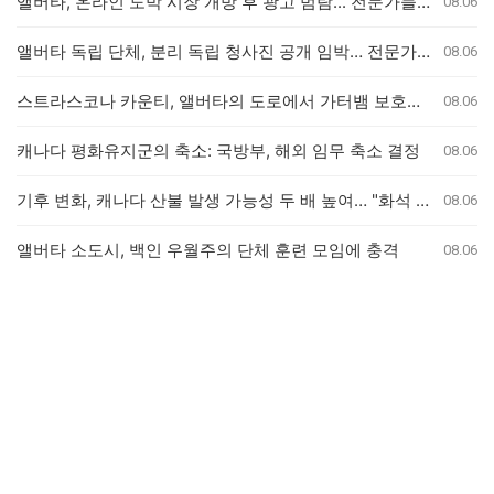
앨버타, 온라인 도박 시장 개방 후 광고 범람... 전문가들 영향 분석
08.06
앨버타 독립 단체, 분리 독립 청사진 공개 임박… 전문가 검토 요청
08.06
스트라스코나 카운티, 앨버타의 도로에서 가터뱀 보호에 나선다
08.06
캐나다 평화유지군의 축소: 국방부, 해외 임무 축소 결정
08.06
기후 변화, 캐나다 산불 발생 가능성 두 배 높여… "화석 연료 사용 중단해야"
08.06
앨버타 소도시, 백인 우월주의 단체 훈련 모임에 충격
08.06