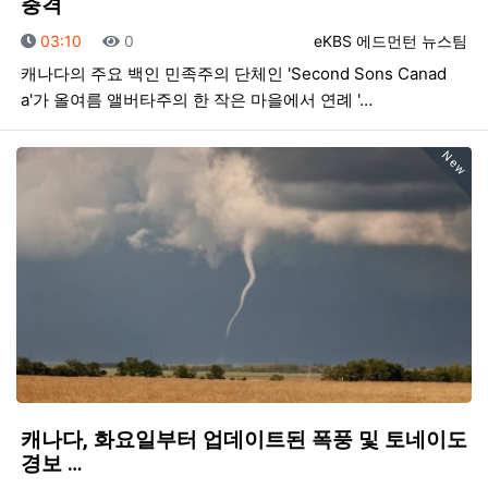
충격
등록일
조회
등록자
03:10
0
eKBS 에드먼턴 뉴스팀
캐나다의 주요 백인 민족주의 단체인 'Second Sons Canad
a'가 올여름 앨버타주의 한 작은 마을에서 연례 '…
New
캐나다, 화요일부터 업데이트된 폭풍 및 토네이도
경보 …