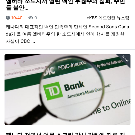
앨버타 소도시서 열린 백인 우월주의 집회, 주민
들 불안…
등록일
조회
등록자
10:40
0
eKBS 에드먼턴 뉴스팀
캐나다의 대표적인 백인 민족주의 단체인 Second Sons Cana
da가 올 여름 앨버타주의 한 소도시에서 연례 행사를 개최한
사실이 CBC …
New