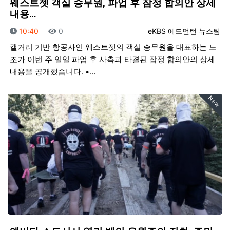
웨스트젯 객실 승무원, 파업 후 잠정 합의안 상세
내용…
등록일
조회
등록자
10:40
0
eKBS 에드먼턴 뉴스팀
캘거리 기반 항공사인 웨스트젯의 객실 승무원을 대표하는 노
조가 이번 주 일일 파업 후 사측과 타결된 잠정 합의안의 상세
내용을 공개했습니다. •…
New