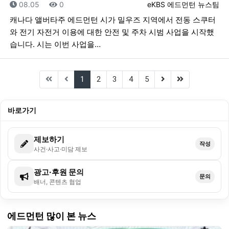
등록일
조회
등록자
08.05
0
eKBS 에드먼턴 뉴스팀
캐나다 앨버타주 에드먼턴 시가 밀우즈 지역에서 전동 스쿠터
와 전기 자전거 이용에 대한 안전 및 주차 시범 사업을 시작했
습니다. 시는 이번 사업을…
(current)
(next)
(last)
1
2
3
4
5
바로가기
제보하기
작성
사건·사고·미담 제보
광고·후원 문의
문의
배너, 콘텐츠 협업
에드먼턴 많이 본 뉴스