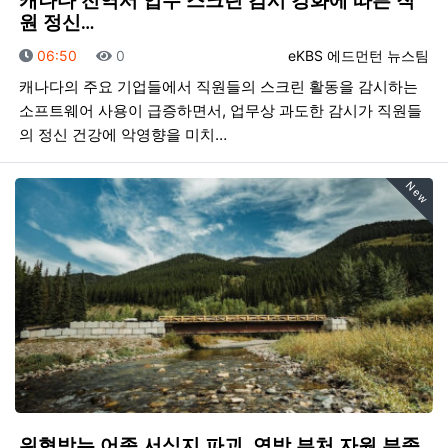
캐나다 전역서 업무 스크린 감시 강화에 따른 직
원 정신…
등록일
조회
등록자
06:50
0
eKBS 에드먼턴 뉴스팀
캐나다의 주요 기업들에서 직원들의 스크린 활동을 감시하는
소프트웨어 사용이 급증하면서, 업무상 과도한 감시가 직원들
의 정신 건강에 악영향을 미치…
New
위협받는 어종 서식지 파괴, 연방 부처 자원 부족