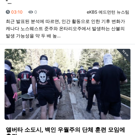
"…
등록일
조회
등록자
03:10
0
eKBS 에드먼턴 뉴스팀
최근 발표된 분석에 따르면, 인간 활동으로 인한 기후 변화가
캐나다 노스웨스트 준주와 온타리오주에서 발생하는 산불의
발생 가능성을 약 두 배 높…
New
앨버타 소도시, 백인 우월주의 단체 훈련 모임에