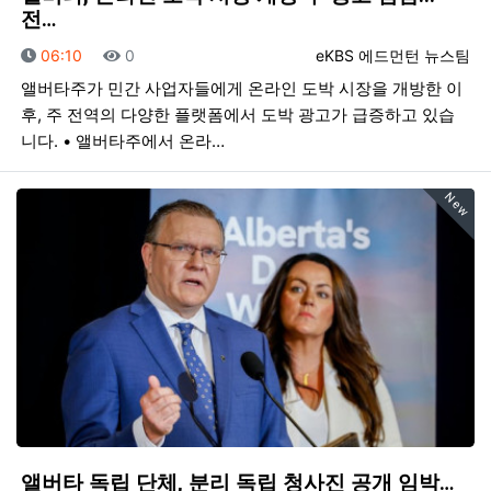
전…
등록일
조회
등록자
06:10
0
eKBS 에드먼턴 뉴스팀
앨버타주가 민간 사업자들에게 온라인 도박 시장을 개방한 이
후, 주 전역의 다양한 플랫폼에서 도박 광고가 급증하고 있습
니다. • 앨버타주에서 온라…
New
앨버타 독립 단체, 분리 독립 청사진 공개 임박…