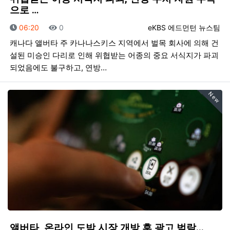
으로 …
등록일
조회
등록자
06:20
0
eKBS 에드먼턴 뉴스팀
캐나다 앨버타 주 카나나스키스 지역에서 벌목 회사에 의해 건
설된 미승인 다리로 인해 위협받는 어종의 중요 서식지가 파괴
되었음에도 불구하고, 연방…
New
앨버타, 온라인 도박 시장 개방 후 광고 범람...