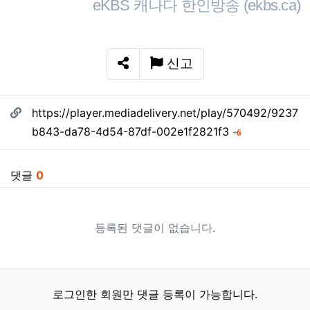
eKBS 캐나다 한인방송 (ekbs.ca)
신고
SNS 공유
관련자료
https://player.mediadelivery.net/play/570492/9237
회 연결
b843-da78-4d54-87df-002e1f2821f3
6
댓글
0
등록된 댓글이 없습니다.
로그인한 회원만 댓글 등록이 가능합니다.