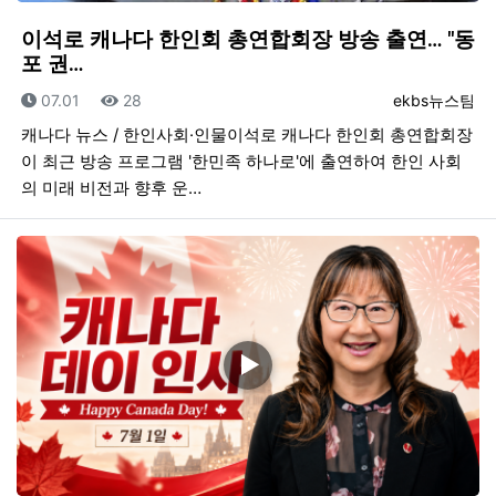
이석로 캐나다 한인회 총연합회장 방송 출연… "동
포 권…
등록일
조회
등록자
07.01
28
ekbs뉴스팀
캐나다 뉴스 / 한인사회·인물이석로 캐나다 한인회 총연합회장
이 최근 방송 프로그램 '한민족 하나로'에 출연하여 한인 사회
의 미래 비전과 향후 운…
▶