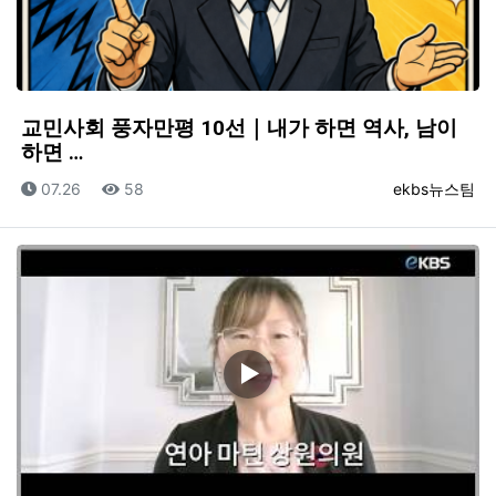
교민사회 풍자만평 10선｜내가 하면 역사, 남이
하면 …
등록일
조회
등록자
07.26
58
ekbs뉴스팀
▶