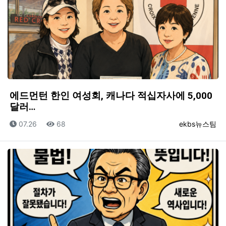
에드먼턴 한인 여성회, 캐나다 적십자사에 5,000
달러…
등록일
조회
등록자
07.26
68
ekbs뉴스팀