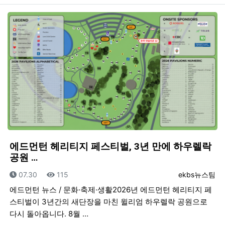
에드먼턴 헤리티지 페스티벌, 3년 만에 하우렐락
공원 …
등록일
조회
등록자
07.30
115
ekbs뉴스팀
에드먼턴 뉴스 / 문화·축제·생활2026년 에드먼턴 헤리티지 페
스티벌이 3년간의 새단장을 마친 윌리엄 하우렐락 공원으로
다시 돌아옵니다. 8월 …