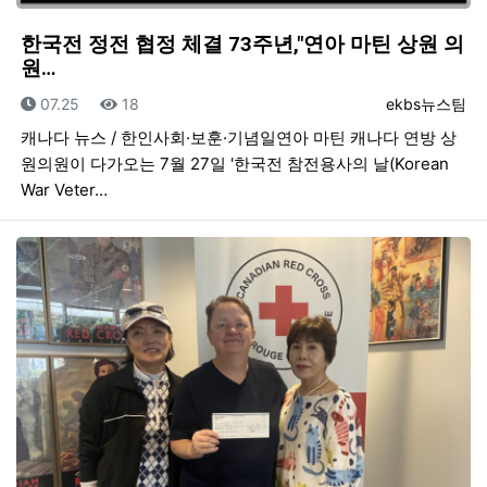
한국전 정전 협정 체결 73주년,"연아 마틴 상원 의
원…
등록일
조회
등록자
07.25
18
ekbs뉴스팀
캐나다 뉴스 / 한인사회·보훈·기념일연아 마틴 캐나다 연방 상
원의원이 다가오는 7월 27일 '한국전 참전용사의 날(Korean
War Veter…