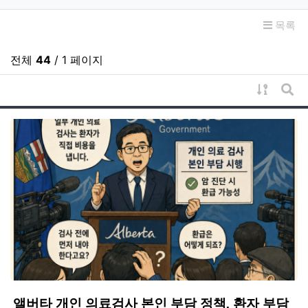
목록
전체
44
/ 1 페이지
게시물 
게시
앨버타 개인 의료검사 본인 부담 정책, 환자 부담