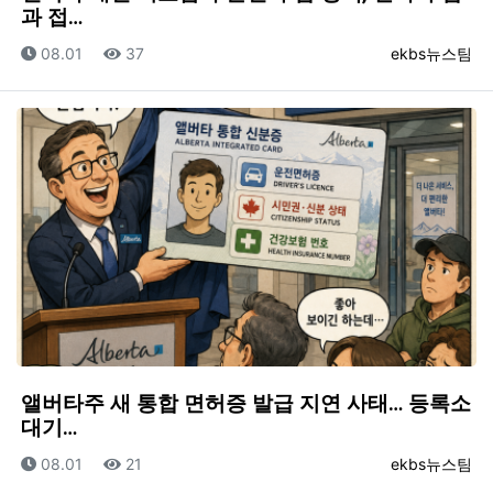
과 접…
등록일
조회
등록자
08.01
37
ekbs뉴스팀
앨버타주 새 통합 면허증 발급 지연 사태… 등록소
대기…
등록일
조회
등록자
08.01
21
ekbs뉴스팀