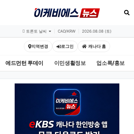
토론토 날씨
|
CAD/KRW
|
2026.08.08 (토)
지역변경
로그인
캐나다 홈
에드먼턴 투데이
이민생활정보
업소록/홍보
한인 커뮤니티 뉴스