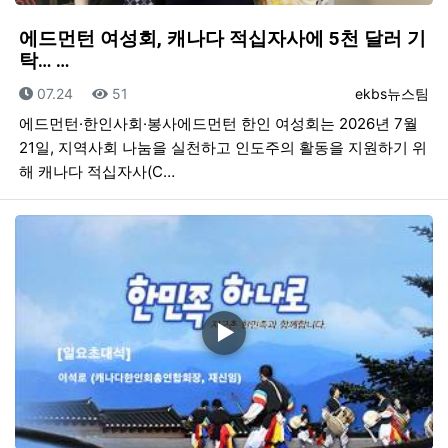
에드먼턴 여성회, 캐나다 적십자사에 5천 달러 기
탁… …
등록일
조회
등록자
07.24
51
ekbs뉴스팀
에드먼턴·한인사회·봉사에드먼턴 한인 여성회는 2026년 7월
21일, 지역사회 나눔을 실천하고 인도주의 활동을 지원하기 위
해 캐나다 적십자사(C…
▶