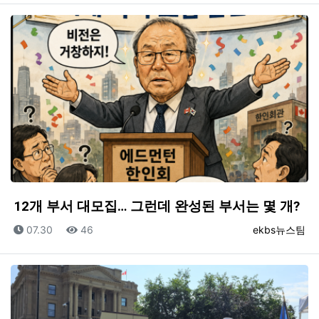
12개 부서 대모집… 그런데 완성된 부서는 몇 개?
등록일
조회
등록자
07.30
46
ekbs뉴스팀