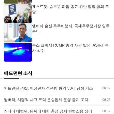
웨스트젯, 승무원 파업 종료 위한 잠정 합의 도
달
앨버타 출신 우주비행사, 국제우주정거장 임무
준비
폭스 크릭서 RCMP 총격 사건 발생, ASIRT 수
사 착수
에드먼턴 소식
에드먼턴 경찰, 미성년자 성폭행 혐의 50세 남성 기소
08.07
앨버타, 치명적 사고 트럭 운송업체 운영 금지 조치
08.07
캐나다 대법원, 왕위에 대한 충성 맹세 헌법소송 심리
08.07