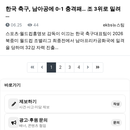
한국 축구, 남아공에 0-1 충격패… 조 3위로 밀려
…
등록일
조회
등록자
06.25
44
ekbs뉴스팀
스포츠·월드컵홍명보 감독이 이끄는 한국 축구대표팀이 2026
북중미 월드컵 조별리그 최종전에서 남아프리카공화국에 일격
을 당하며 32강 자력 진출…
(current)
(last)
1
2
3
4
바로가기
제보하기
작성
사건·사고·미담 제보
광고·후원 문의
문의
배너, 콘텐츠 협업