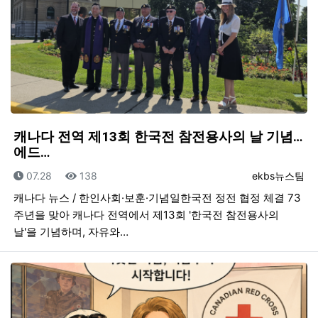
캐나다 전역 제13회 한국전 참전용사의 날 기념…
에드…
등록일
조회
등록자
07.28
138
ekbs뉴스팀
캐나다 뉴스 / 한인사회·보훈·기념일한국전 정전 협정 체결 73
주년을 맞아 캐나다 전역에서 제13회 '한국전 참전용사의
날'을 기념하며, 자유와…