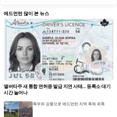
에드먼턴 많이 본 뉴스
앨버타주 새 통합 면허증 발급 지연 사태… 등록소 대기
시간 늘어나
폭우와 강풍으로 에드먼턴 지역 축제 위축