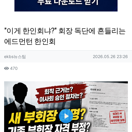
"이게 한인회냐?" 회장 독단에 흔들리는
에드먼턴 한인회
작성자 정보
작성
작성일
ekbs뉴스팀
2026.05.26 23:26
컨텐츠 정보
조회
470
본문