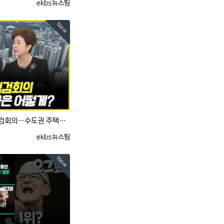
등록자
ekbs뉴스팀
New
[사사건건] 연일 부동산정책 점검회의…수도권 주택공급은 어떻게? (이동학, 정옥임)
등록자
ekbs뉴스팀
New