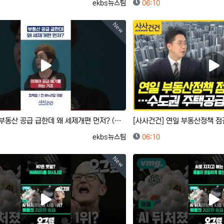
등록자
등록일
ekbs뉴스팀
06:10
New
[사사건건] 부동산 공급 급한데 왜 세제개편 먼저? (이동학, 정옥임)
등록자
등록일
ekbs뉴스팀
06:10
New