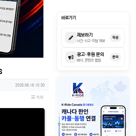
바로가기
제보하기
작성
사건·사고·미담 제보
광고·후원 문의
문의
배너, 콘텐츠 협업
s
작성일
2026.06.16 15:30
목록