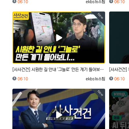
등록일
등록자
등록일
06:10
ekbs뉴스팀
06:10
New
[사사건건] 시원한 길 안내 '그늘로' 만든 계기 들어보니... (신방실, 유민준)
등록일
등록자
등록일
06:10
ekbs뉴스팀
06:10
New