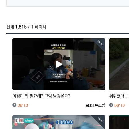
전체
1,815
/ 1 페이지
New
여경이 왜 필요해? 그럼 남경은요?
쉬워졌다는 
등록일
등록자
등록일
06:10
ekbs뉴스팀
06:10
New