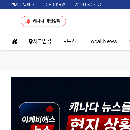
토론토 날씨
|
CAD/KRW
|
2026.08.07 (금)
캐나다 이민정책
메인 메뉴
지역변경
뉴스
Local News
홈으로
이슈 브리핑