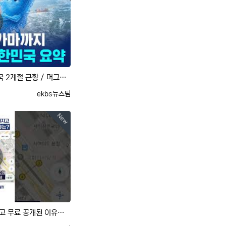
꽁꽁 얼렸다, 푹푹 삶는 대한민국 2계절 근황 / 머그인사이트 / 비디오머그
등록자
ekbs뉴스팀
New
[사사건건] '그늘로'가 만들어지고 무료 공개된 이유는? (유민준)