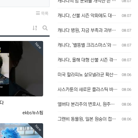
캐나다의 밤 문화를 개척한 존 쿡, ‘즐거움의 왕’으로 추모받다
08.07
목록
캐나다, 산불 시즌 악화에도 대비 부족... 새로운 접근법 필요
08.07
게시물 정렬
캐나다 병원, 자금 부족과 과부하로 환자 치료 차질…노조 "대책 마련 시급"
08.07
게시판 검색
New
캐나다, '별똥별 크리스마스'와 함께 부분 일식도 관측 가능
08.07
캐나다, 올해 대형 산불 시즌 겪으며 기후 변화 우려 재점화
08.07
미국 할라피뇨 살모넬라균 확산, 캐나다 연관성 없어
08.06
사스카툰의 새로운 플라스틱 바위 공공 예술 설치물, 시민들의 반응 엇갈려
08.06
ᆫ다
앨버타 분리주의 변호사, 원주민 보호구역 신탁 관리인 직위 박탈 명령에 불복 항소
08.06
등록자
ekbs뉴스팀
그랜비 동물원, 일본 원숭이 접촉 방문객에 주의 당부
08.06
New