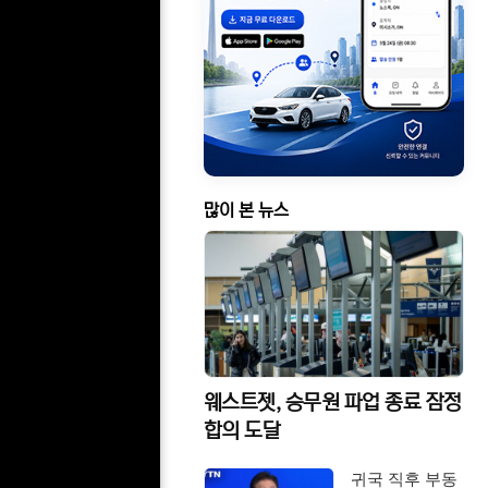
많이 본 뉴스
웨스트젯, 승무원 파업 종료 잠정
합의 도달
귀국 직후 부동