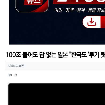
100조 풀어도 답 없는 일본 "한국도 '투기 탓'
작성자 정보
작성
ekbs뉴스팀
컨텐츠 정보
조회
13
본문