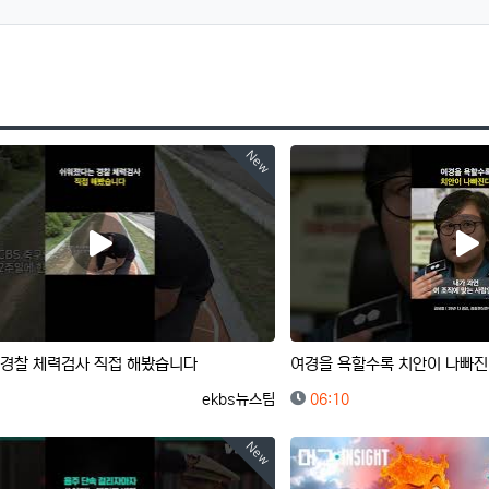
New
경찰 체력검사 직접 해봤습니다
여경을 욕할수록 치안이 나빠지
등록자
등록일
ekbs뉴스팀
06:10
New