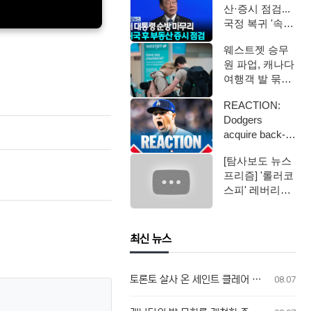
산·증시 점검...
국정 복귀 '속도'
/ YTN
웨스트젯 승무
원 파업, 캐나다
여행객 발 묶였
다
REACTION:
Dodgers
acquire back-
to-back AL …
[탐사보도 뉴스
프리즘] '롤러코
스피' 레버리지
ETF / 연합뉴스
TV (Yo…
최신 뉴스
토론토 살사 온 세인트 클레어 총격 사건, 용의자 체포 발표 예정
08.07