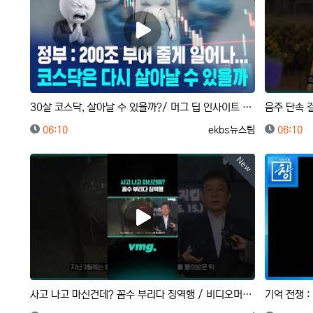
30살 코스닥, 살아날 수 있을까?/ 머그 딥 인사이트 / 비디오머그
등록일
등록자
등록일
06:10
ekbs뉴스팀
06:10
New
사고 나고 마신건데? 꼼수 부리다 징역행 / 비디오머그 #shorts