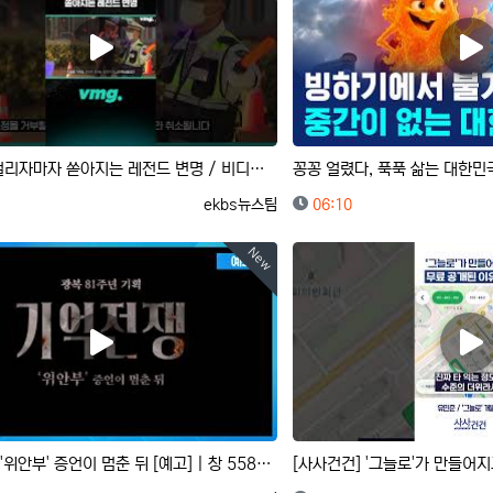
음주 단속 걸리자마자 쏟아지는 레전드 변명 / 비디오머그 #shorts
등록자
등록일
ekbs뉴스팀
06:10
New
기억 전쟁 : '위안부' 증언이 멈춘 뒤 [예고] | 창 558회 (KBS 26.8.11.)