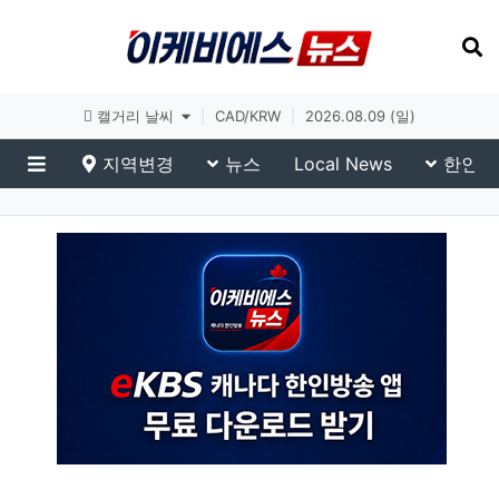
토론토 날씨
|
CAD/KRW
|
2026.08.09 (일)
지역변경
뉴스
Local News
한인생
메뉴
이슈 브리핑