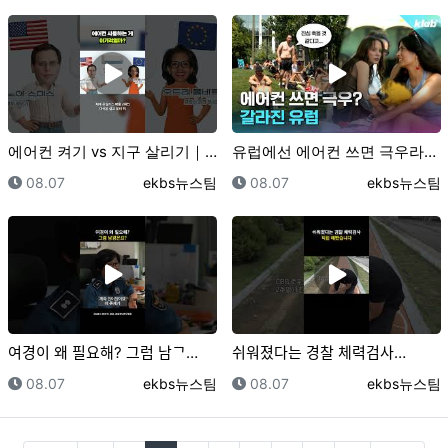
에어컨 켜기 vs 지구 살리기｜크랩
유럽에선 에어컨 쓰면 극우라고요??｜크랩
등록일
등록자
등록일
등록자
08.07
ekbs뉴스팀
08.07
ekbs뉴스팀
여경이 왜 필요해? 그럼 남ᄀ…
쉬워졌다는 경찰 체력검사…
등록일
등록자
등록일
등록자
08.07
ekbs뉴스팀
08.07
ekbs뉴스팀