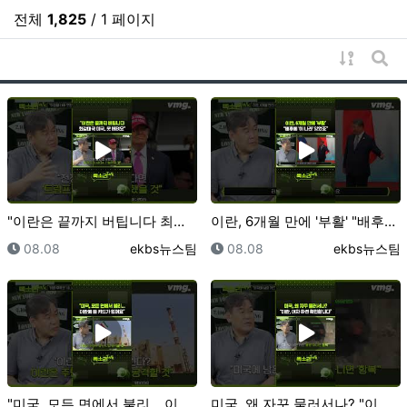
전체
1,825
/ 1 페이지
게시물 
게시
"이란은 끝까지 버팁니다 최강대국 미국, 못 버텨요" …
이란, 6개월 만에 '부활' "배후에 '이 나라' 있었…
등록일
등록자
등록일
등록자
08.08
ekbs뉴스팀
08.08
ekbs뉴스팀
"미국, 모든 면에서 불리... 이란에 쓸 카드가 없어…
미국, 왜 자꾸 물러서나? "이란, 여차 하면 확전합니…