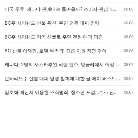
미국 주류, 캐나다 판매대로 돌아올까? 소비자 관심 식었나
08.08
BC주 서머랜드 산불 확산, 주민 전원 대피 명령
08.08
BC주 섬머랜드 지역 산불로 주민 전원 대피 명령
08.08
BC 산불 이재민, 호텔 부족 및 긴급 지원 지연 겪어
08.08
캐나다, 2명의 사스카추완 식당 업주, 방글라데시 여성 인신매매 유죄 판결
08.07
온타리오주 산불 대피 명령 철회에 대한 굴 베이 퍼스트 네이션의 강력 반발
08.07
암호화 메신저 이용한 조직범죄, 청소년 포섭…수사 난항 예고
08.07