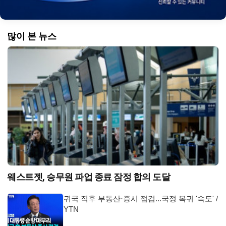
많이 본 뉴스
웨스트젯, 승무원 파업 종료 잠정 합의 도달
귀국 직후 부동산·증시 점검...국정 복귀 '속도' /
YTN