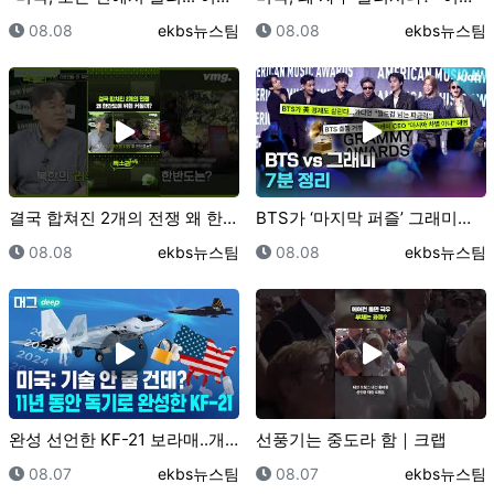
등록일
등록자
등록일
등록자
08.08
ekbs뉴스팀
08.08
ekbs뉴스팀
결국 합쳐진 2개의 전쟁 왜 한반도에 위협 커질까? /…
BTS가 ‘마지막 퍼즐’ 그래미를 보이콧한 진짜 이유｜…
등록일
등록자
등록일
등록자
08.08
ekbs뉴스팀
08.08
ekbs뉴스팀
완성 선언한 KF-21 보라매..개발사 완벽 총정리/ …
선풍기는 중도라 함｜크랩
등록일
등록자
등록일
등록자
08.07
ekbs뉴스팀
08.07
ekbs뉴스팀