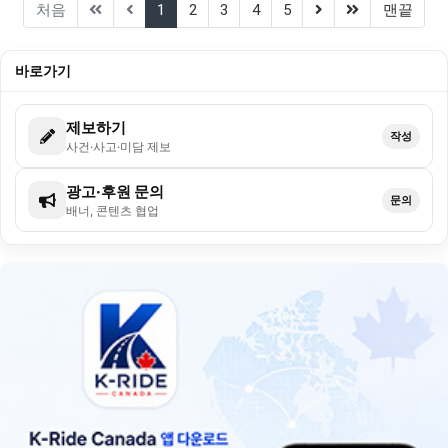
(current)
(next)
(last)
처음
1
2
3
4
5
맨끝
바로가기
제보하기
작성
사건·사고·미담 제보
광고·후원 문의
문의
배너, 콘텐츠 협업