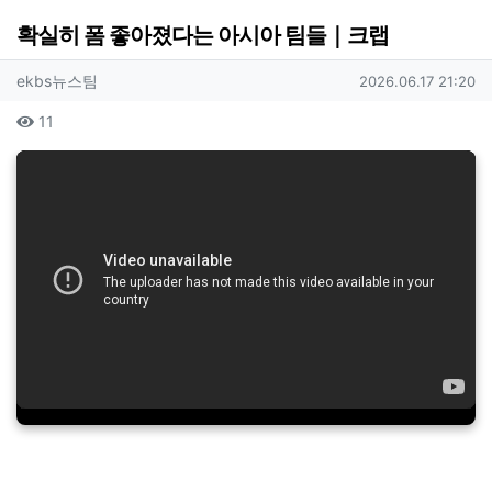
확실히 폼 좋아졌다는 아시아 팀들｜크랩
작성자 정보
작성
작성일
ekbs뉴스팀
2026.06.17 21:20
컨텐츠 정보
조회
11
본문