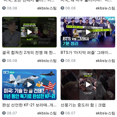
등록일
등록자
등록일
등록자
08.08
ekbs뉴스팀
08.08
ekbs뉴스팀
결국 합쳐진 2개의 전쟁 왜 한반도에 위협 커질까? /…
BTS가 ‘마지막 퍼즐’ 그래미를 보이콧한 진짜 이유｜…
등록일
등록자
등록일
등록자
08.08
ekbs뉴스팀
08.08
ekbs뉴스팀
완성 선언한 KF-21 보라매..개발사 완벽 총정리/ …
선풍기는 중도라 함｜크랩
등록일
등록자
등록일
등록자
08.07
ekbs뉴스팀
08.07
ekbs뉴스팀