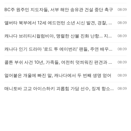
BC주 원주민 지도자들, 서부 해안 송유관 건설 중단 촉구
08.09
앨버타 북부에서 12세 에드먼턴 소년 시신 발견, 경찰, 살인 사건 수사 개시
08.09
캐나다 브리티시컬럼비아, 맹렬한 산불 진화 난항… 지상 병력 투입 불가
08.09
캐나다 인기 드라마 '로드 투 에이번리' 팬들, 주연 배우들과 특별한 만남 가져
08.09
콜튼 부쉬 사건 10년, 가족들, 여전히 덧씌워진 편견과 왜곡된 진실 호소
08.09
얼어붙은 개울에 빠진 말, 캐나다에서 두 번째 생명 얻어
08.09
매니토바 고교 아이스하키 괴롭힘 가담 선수, 징계 항소 기각
08.09