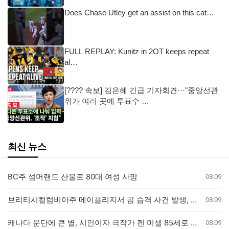
Does Chase Utley get an assist on this cat…
FULL REPLAY: Kunitz in 2OT keeps repeat
al…
[???? 속보] 김은혜 긴급 기자회견···"중앙선관
위가 여러 곳에 투표수 …
최신 뉴스
BC주 섬머랜드 산불로 80대 여성 사망
08.09
브리티시컬럼비아주 메이플리지서 곰 습격 사건 발생, 3세 여아 병원 이송
08.09
캐나다 문단에 큰 별, 시인이자 극작가 켄 미첼 85세로 별세
08.09