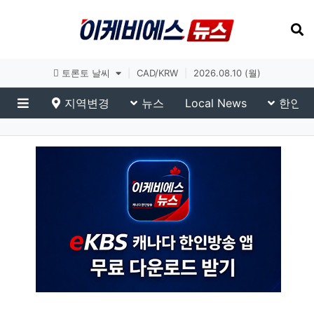
토론토 날씨
|
CAD/KRW
|
2026.08.10 (월)
지역변경
뉴스
Local News
한인생
메뉴
이슈 브리핑