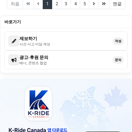
(current)
(next)
(last)
처음
1
2
3
4
5
맨끝
바로가기
제보하기
작성
사건·사고·미담 제보
광고·후원 문의
문의
배너, 콘텐츠 협업