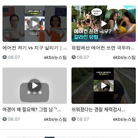
에어컨 켜기 vs 지구 살리기｜크랩
유럽에선 에어컨 쓰면 극우라고요??｜크랩
등록일
등록자
등록일
등록자
08.07
ekbs뉴스팀
08.07
ekbs뉴스팀
여경이 왜 필요해? 그럼 남ᄀ…
쉬워졌다는 경찰 체력검사…
등록일
등록자
등록일
등록자
08.07
ekbs뉴스팀
08.07
ekbs뉴스팀