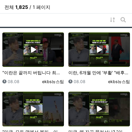
전체
1,825
/ 1 페이지
게시물 
게시
"이란은 끝까지 버팁니다 최강대국 미국, 못 버텨요" …
이란, 6개월 만에 '부활' "배후에 '이 나라' 있었…
등록일
등록자
등록일
등록자
08.08
ekbs뉴스팀
08.08
ekbs뉴스팀
"미국, 모든 면에서 불리... 이란에 쓸 카드가 없어…
미국, 왜 자꾸 물러서나? "이란, 여차 하면 확전합니…