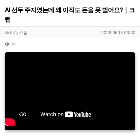
AI 선두 주자였는데 왜 아직도 돈을 못 벌어요?｜크
랩
작성자 정보
작성
작성일
ekbs뉴스팀
2026.06.18 03:30
컨텐츠 정보
조회
14
본문