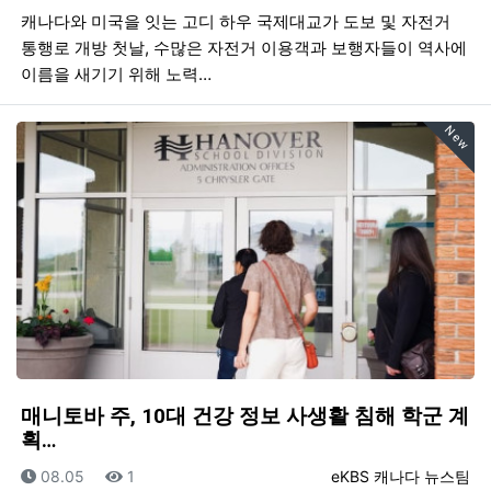
캐나다와 미국을 잇는 고디 하우 국제대교가 도보 및 자전거
통행로 개방 첫날, 수많은 자전거 이용객과 보행자들이 역사에
이름을 새기기 위해 노력…
New
매니토바 주, 10대 건강 정보 사생활 침해 학군 계
획…
등록일
조회
등록자
08.05
1
eKBS 캐나다 뉴스팀