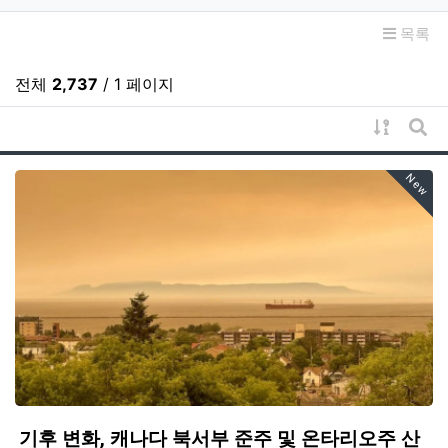
목록
전체
2,737
/ 1 페이지
게시물 
게시
New
기후 변화, 캐나다 북서부 준주 및 온타리오주 산