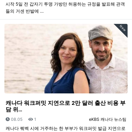
시작 5일 전 갑자기 투명 가방만 허용하는 규정을 발표해 관객
들의 거센 반발에 …
New
캐나다 워크퍼밋 지연으로 2만 달러 출산 비용 부
담 위…
등록일
조회
등록자
08.05
1
eKBS 캐나다 뉴스팀
캐나다 퀘벡 시에 거주하는 한 부부가 워크퍼밋 발급 지연으로