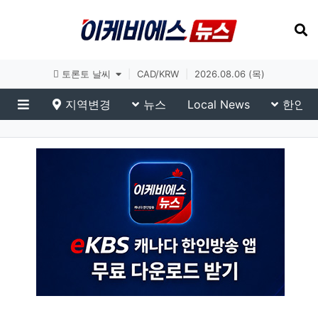
토론토 날씨
|
CAD/KRW
|
2026.08.06 (목)
지역변경
뉴스
Local News
한인생
메뉴
eKBS News