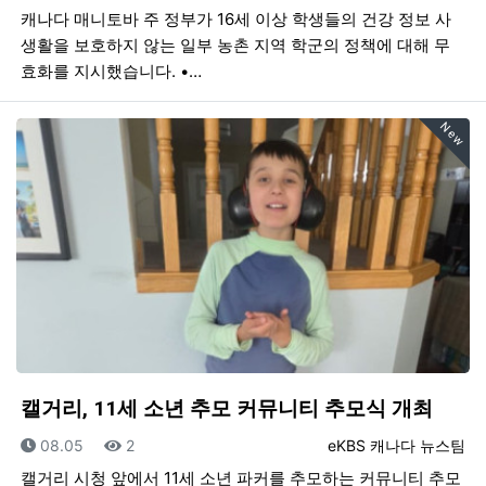
캐나다 매니토바 주 정부가 16세 이상 학생들의 건강 정보 사
생활을 보호하지 않는 일부 농촌 지역 학군의 정책에 대해 무
효화를 지시했습니다. •…
New
캘거리, 11세 소년 추모 커뮤니티 추모식 개최
등록일
조회
등록자
08.05
2
eKBS 캐나다 뉴스팀
캘거리 시청 앞에서 11세 소년 파커를 추모하는 커뮤니티 추모