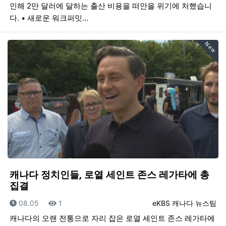
인해 2만 달러에 달하는 출산 비용을 떠안을 위기에 처했습니
다. • 새로운 워크퍼밋…
New
캐나다 정치인들, 로열 세인트 존스 레가타에 총
집결
등록일
조회
등록자
08.05
1
eKBS 캐나다 뉴스팀
캐나다의 오랜 전통으로 자리 잡은 로열 세인트 존스 레가타에