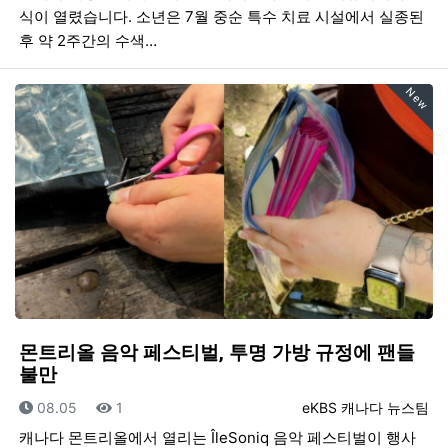
식이 열렸습니다. 소년은 7월 중순 특수 치료 시설에서 실종된
후 약 2주간의 수색…
New
몬트리올 음악 페스티벌, 투명 가방 규정에 팬들
불만
등록일
조회
등록자
08.05
1
eKBS 캐나다 뉴스팀
캐나다 몬트리올에서 열리는 ÎleSoniq 음악 페스티벌이 행사