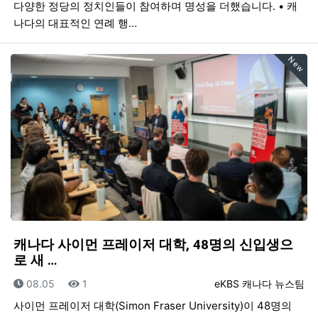
다양한 정당의 정치인들이 참여하며 명성을 더했습니다. • 캐
나다의 대표적인 연례 행…
New
캐나다 사이먼 프레이저 대학, 48명의 신입생으
로 새 …
등록일
조회
등록자
08.05
1
eKBS 캐나다 뉴스팀
사이먼 프레이저 대학(Simon Fraser University)이 48명의