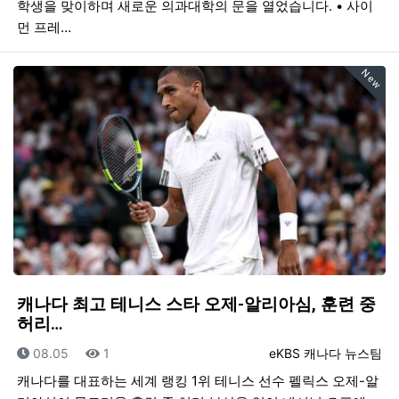
학생을 맞이하며 새로운 의과대학의 문을 열었습니다. • 사이
먼 프레…
New
캐나다 최고 테니스 스타 오제-알리아심, 훈련 중
허리…
등록일
조회
등록자
08.05
1
eKBS 캐나다 뉴스팀
캐나다를 대표하는 세계 랭킹 1위 테니스 선수 펠릭스 오제-알