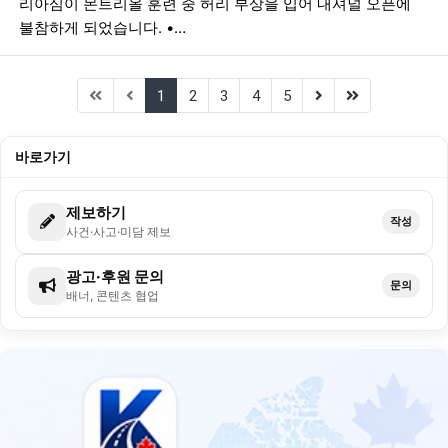
리아심이 몬트리올 훈련 중 허리 부상을 입어 내셔널 오픈에
불참하게 되었습니다. •…
(current)
(next)
(last)
1
2
3
4
5
바로가기
제보하기
작성
사건·사고·미담 제보
광고·후원 문의
문의
배너, 콘텐츠 협업