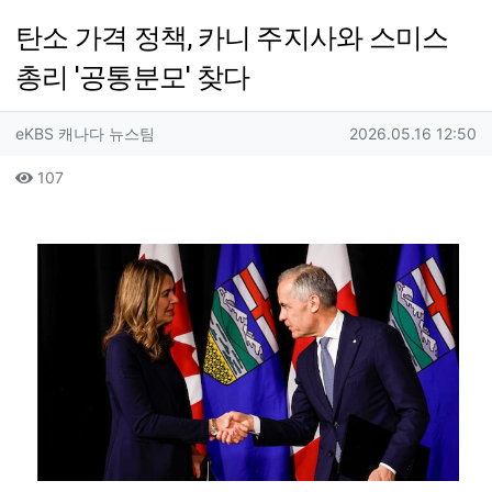
탄소 가격 정책, 카니 주지사와 스미스
총리 '공통분모' 찾다
작성자 정보
작성
작성일
eKBS 캐나다 뉴스팀
2026.05.16 12:50
컨텐츠 정보
조회
107
본문