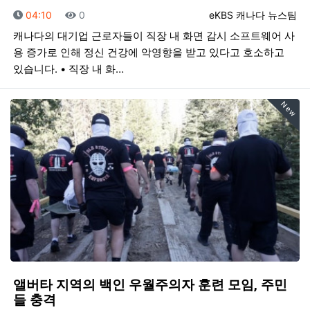
등록일
조회
등록자
04:10
0
eKBS 캐나다 뉴스팀
캐나다의 대기업 근로자들이 직장 내 화면 감시 소프트웨어 사
용 증가로 인해 정신 건강에 악영향을 받고 있다고 호소하고
있습니다. • 직장 내 화…
New
앨버타 지역의 백인 우월주의자 훈련 모임, 주민
들 충격