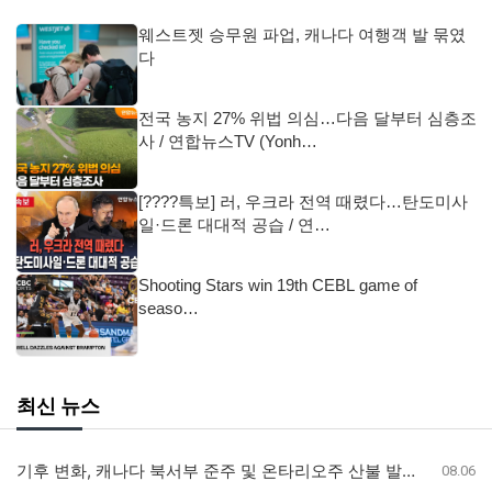
웨스트젯 승무원 파업, 캐나다 여행객 발 묶였
다
전국 농지 27% 위법 의심…다음 달부터 심층조
사 / 연합뉴스TV (Yonh…
[????특보] 러, 우크라 전역 때렸다…탄도미사
일·드론 대대적 공습 / 연…
Shooting Stars win 19th CEBL game of
seaso…
최신 뉴스
기후 변화, 캐나다 북서부 준주 및 온타리오주 산불 발생 가능성 두 배 높여
08.06