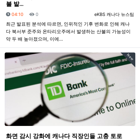
불 발…
등록일
조회
등록자
04:10
0
eKBS 캐나다 뉴스팀
최근 발표된 분석에 따르면, 인위적인 기후 변화로 인해 캐나
다 북서부 준주와 온타리오주에서 발생하는 산불의 가능성이
약 두 배 높아졌으며, 이에…
New
화면 감시 강화에 캐나다 직장인들 고충 토로